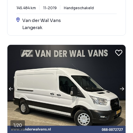
145.484 km
11-2019
Handgeschakeld
Van der Wal Vans
Langerak
1
/
20