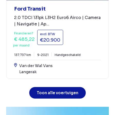
Ford Transit
2.0 TDCI 131pk L3H2 Euro6 Airco | Camera
| Navigatie | Ap...
Financieren?
excl. BTW
€ 485,22
€20.900
per maand
137.737 km
9-2021
Handgeschakeld
Van der Wal Vans
Langerak
Toon alle voertuigen