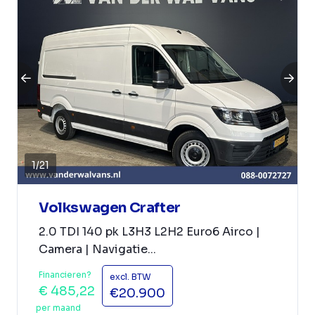
1
/
21
Volkswagen Crafter
2.0 TDI 140 pk L3H3 L2H2 Euro6 Airco |
Camera | Navigatie...
Financieren?
excl. BTW
€ 485,22
€20.900
per maand