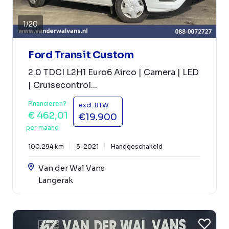
1
/
20
Ford Transit Custom
2.0 TDCI L2H1 Euro6 Airco | Camera | LED
| Cruisecontrol...
Financieren?
excl. BTW
€ 462,01
€19.900
per maand
100.294 km
5-2021
Handgeschakeld
Van der Wal Vans
Langerak