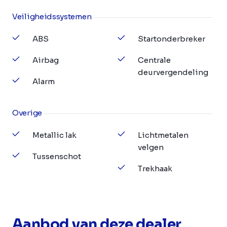
Veiligheidssystemen
ABS
Startonderbreker
Airbag
Centrale
deurvergendeling
Alarm
Overige
Metallic lak
Lichtmetalen
velgen
Tussenschot
Trekhaak
Aanbod van deze dealer