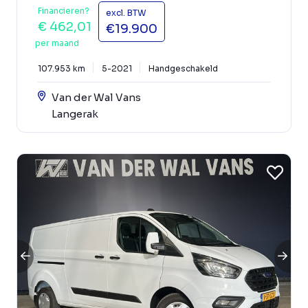
Financieren?
excl. BTW
€ 462,01
€19.900
per maand
107.953 km
5-2021
Handgeschakeld
Van der Wal Vans
Langerak