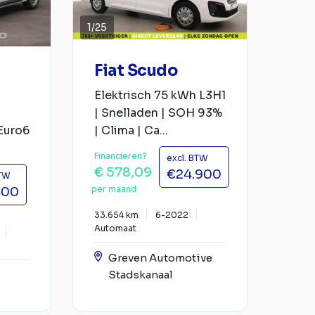
1
/
25
Fiat Scudo
Elektrisch 75 kWh L3H1
| Snelladen | SOH 93%
Euro6
| Clima | Ca...
Financieren?
excl. BTW
€ 578,09
€24.900
BTW
per maand
400
33.654 km
6-2022
Automaat
Greven Automotive
Stadskanaal