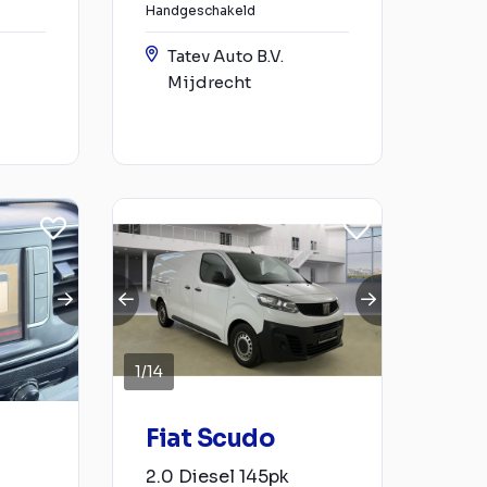
Handgeschakeld
Tatev Auto B.V.
Mijdrecht
1
/
14
Fiat Scudo
2.0 Diesel 145pk