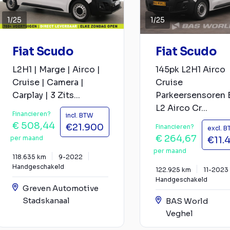
1
/
25
1
/
25
Fiat Scudo
Fiat Scudo
L2H1 | Marge | Airco |
145pk L2H1 Airco
Cruise | Camera |
Cruise
Carplay | 3 Zits...
Parkeersensoren 
L2 Airco Cr...
Financieren?
incl. BTW
€ 508,44
€21.900
Financieren?
excl. 
€ 264,67
per maand
€11.
per maand
118.635 km
9-2022
Handgeschakeld
122.925 km
11-2023
Handgeschakeld
Greven Automotive
Stadskanaal
BAS World
Veghel