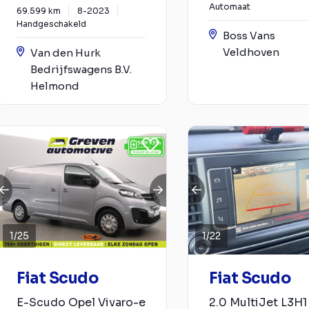
Automaat
69.599 km
8-2023
Handgeschakeld
Boss Vans
Veldhoven
Van den Hurk
Bedrijfswagens B.V.
Helmond
1
/
25
1
/
22
Fiat Scudo
Fiat Scudo
E-Scudo Opel Vivaro-e
2.0 MultiJet L3H1