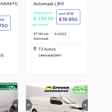
*HAAK*CAM*5-
Automaat L3H1
Financieren?
excl. BTW
€ 439,95
€18.950
BTW
per maand
.750
57.193 km
9-2023
Automaat
TZ Auto's
Leeuwarden
VE