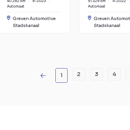
40.282 km
8-2023
91.329 km
4-2022
Automaat
Automaat
Greven Automotive
Greven Automot
Stadskanaal
Stadskanaal
2
3
4
1