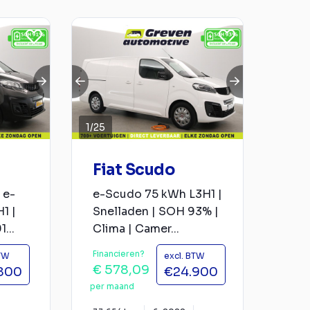
1
/
25
Fiat Scudo
 e-
e-Scudo 75 kWh L3H1 |
1 |
Snelladen | SOH 93% |
...
Clima | Camer...
Financieren?
BTW
excl. BTW
€ 578,09
800
€24.900
per maand