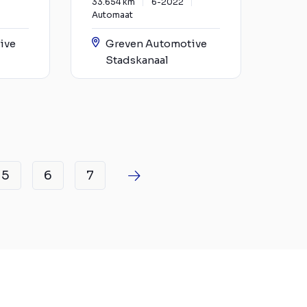
33.654 km
6-2022
Automaat
ive
Greven Automotive
Stadskanaal
5
6
7