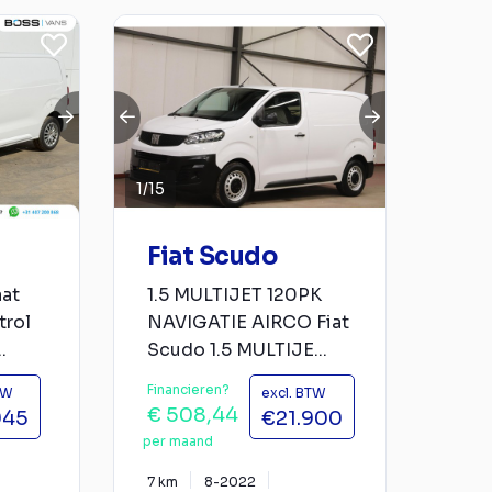
1
/
15
Fiat Scudo
at
1.5 MULTIJET 120PK
trol
NAVIGATIE AIRCO Fiat
.
Scudo 1.5 MULTIJE...
Financieren?
TW
excl. BTW
€ 508,44
945
€21.900
per maand
7 km
8-2022