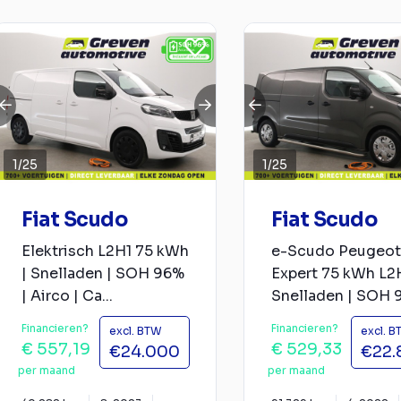
1
/
25
1
/
25
Fiat Scudo
Fiat Scudo
Elektrisch L2H1 75 kWh
e-Scudo Peugeot
| Snelladen | SOH 96%
Expert 75 kWh L2H
| Airco | Ca...
Snelladen | SOH 91
Financieren?
Financieren?
excl. BTW
excl. 
€ 557,19
€ 529,33
€24.000
€22.
per maand
per maand