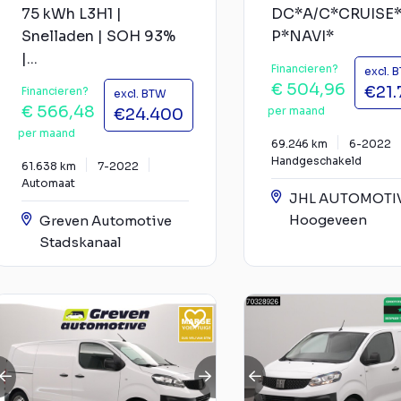
75 kWh L3H1 |
DC*A/C*CRUISE
Snelladen | SOH 93%
P*NAVI*
|...
Financieren?
excl. 
€ 504,96
€21
Financieren?
excl. BTW
€ 566,48
per maand
€24.400
per maand
69.246 km
6-2022
Handgeschakeld
61.638 km
7-2022
Automaat
JHL AUTOMOTI
Hoogeveen
Greven Automotive
Stadskanaal