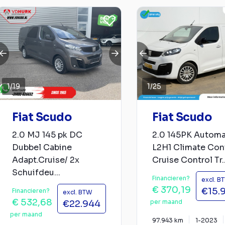
1
/
19
1
/
25
Fiat Scudo
Fiat Scudo
2.0 MJ 145 pk DC
2.0 145PK Automa
Dubbel Cabine
L2H1 Climate Con
Adapt.Cruise/ 2x
Cruise Control Tr..
Schuifdeu...
Financieren?
excl. B
€ 370,19
€15.
Financieren?
excl. BTW
€ 532,68
per maand
€22.944
per maand
97.943 km
1-2023