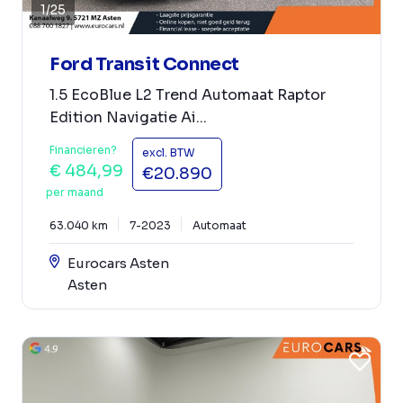
1
/
25
Ford Transit Connect
1.5 EcoBlue L2 Trend Automaat Raptor
Edition Navigatie Ai...
Financieren?
excl. BTW
€ 484,99
€20.890
per maand
63.040 km
7-2023
Automaat
Eurocars Asten
Asten