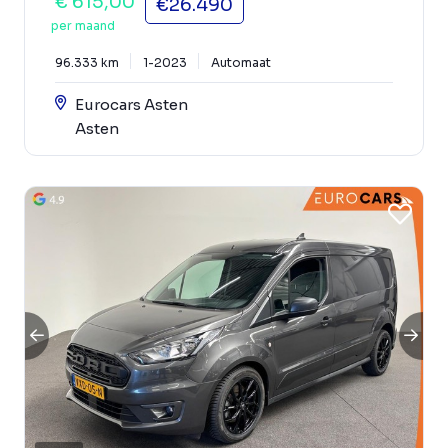
€ 615,00
€26.490
per maand
96.333 km
1-2023
Automaat
Eurocars Asten
Asten