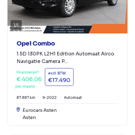
1
/
1
Opel Combo
1.5D 130PK L2H1 Edition Automaat Airco
Navigatie Camera P...
Financieren?
excl. BTW
€ 406,06
€17.490
per maand
87.887 km
9-2022
Automaat
Eurocars Asten
Asten