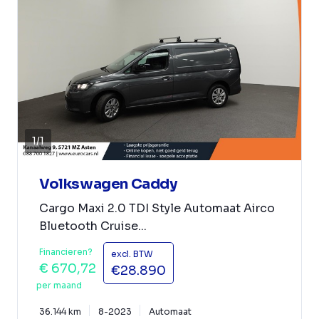
1
/
1
Volkswagen Caddy
Cargo Maxi 2.0 TDI Style Automaat Airco
Bluetooth Cruise...
Financieren?
excl. BTW
€ 670,72
€28.890
per maand
36.144 km
8-2023
Automaat