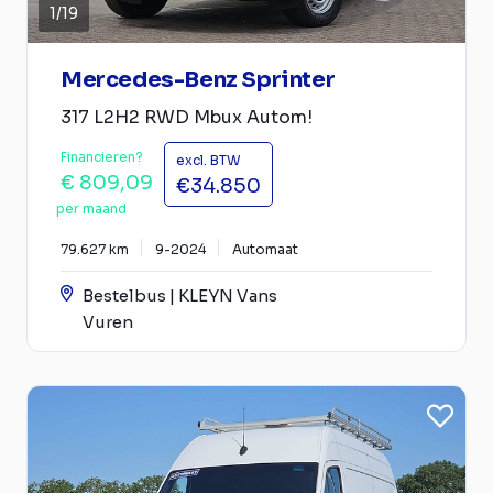
1
/
19
Mercedes-Benz Sprinter
317 L2H2 RWD Mbux Autom!
Financieren?
excl. BTW
€ 809,09
€34.850
per maand
79.627 km
9-2024
Automaat
Bestelbus | KLEYN Vans
Vuren