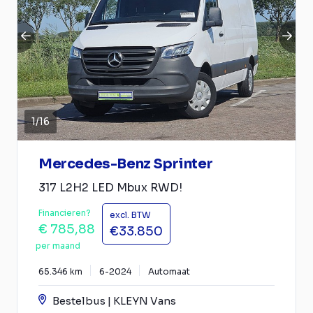
1
/
16
Mercedes-Benz Sprinter
317 L2H2 LED Mbux RWD!
Financieren?
excl. BTW
€ 785,88
€33.850
per maand
65.346 km
6-2024
Automaat
Bestelbus | KLEYN Vans