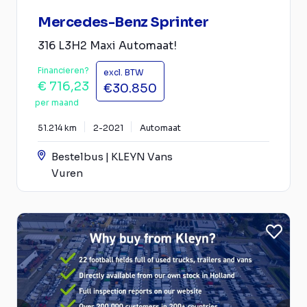
Mercedes-Benz Sprinter
316 L3H2 Maxi Automaat!
Financieren?
excl. BTW
€ 716,23
€30.850
per maand
51.214 km
2-2021
Automaat
Bestelbus | KLEYN Vans
Vuren