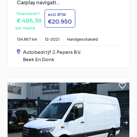
Carplay navigati...
Financieren?
excl. BTW
€ 486,38
€20.950
per maand
134.867 km
12-2021
Handgeschakeld
Autobedrijf J. Pepers B.V.
Beek En Donk