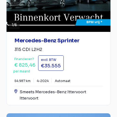
1
/
6
Mercedes-Benz Sprinter
315 CDI L2H2
Financieren?
excl. BTW
€ 825,46
€35.555
per maand
54.987 km
4-2024
Automaat
Smeets Mercedes-Benz Ittervoort
Ittervoort