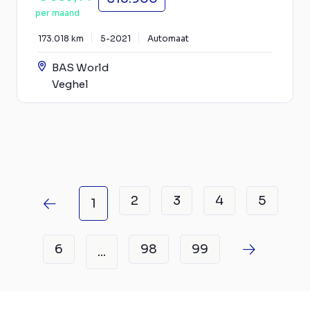
per maand
173.018 km
5-2021
Automaat
BAS World
Veghel
2
3
4
5
1
6
98
99
...