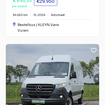
€ 695,33
€29.950
per maand
64.563 km
12-2024
Automaat
Bestelbus | KLEYN Vans
Vuren