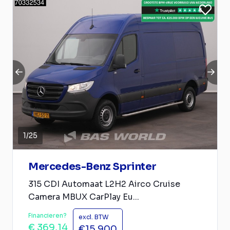
1
/
25
Mercedes-Benz Sprinter
315 CDI Automaat L2H2 Airco Cruise
Camera MBUX CarPlay Eu...
Financieren?
excl. BTW
€ 369,14
€15.900