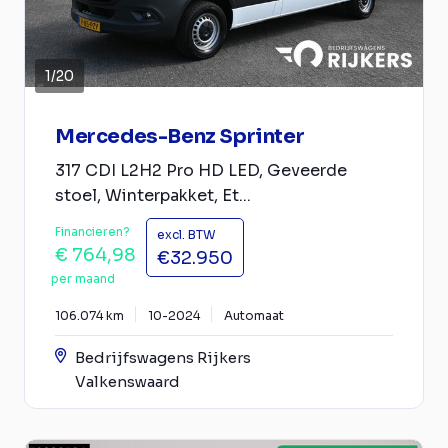
1
/
20
Mercedes-Benz Sprinter
317 CDI L2H2 Pro HD LED, Geveerde
stoel, Winterpakket, Et...
Financieren?
excl. BTW
€ 764,98
€32.950
per maand
106.074 km
10-2024
Automaat
Bedrijfswagens Rijkers
Valkenswaard