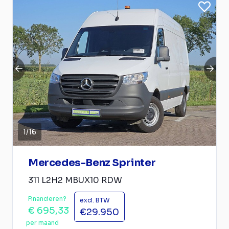
1
/
16
Mercedes-Benz Sprinter
311 L2H2 MBUX10 RDW
Financieren?
excl. BTW
€ 695,33
€29.950
per maand