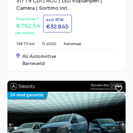
317 1.9 CDI | ACC | LED Koplampen |
Camera | Sortimo inri...
Financieren?
excl. BTW
€ 762,54
€32.845
per maand
138.711 km
11-2022
Automaat
AV Automotive
Barneveld