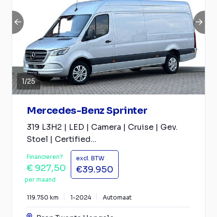
1
/
25
Mercedes-Benz Sprinter
319 L3H2 | LED | Camera | Cruise | Gev.
Stoel | Certified...
Financieren?
excl. BTW
€ 927,50
€39.950
per maand
119.750 km
1-2024
Automaat