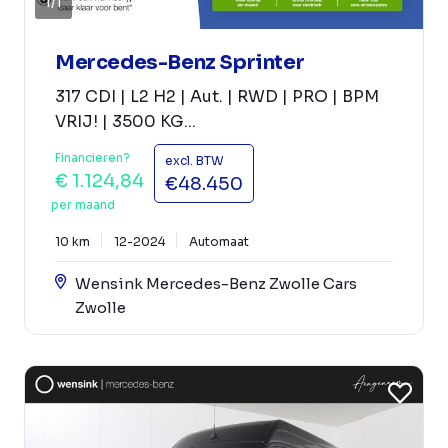
1
/
1
Mercedes-Benz Sprinter
317 CDI | L2 H2 | Aut. | RWD | PRO | BPM
VRIJ! | 3500 KG...
Financieren?
excl. BTW
€ 1.124,84
€48.450
per maand
10 km
12-2024
Automaat
Wensink Mercedes-Benz Zwolle Cars
Zwolle