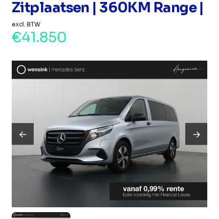
Zitplaatsen | 360KM Range |
excl. BTW
€41.850