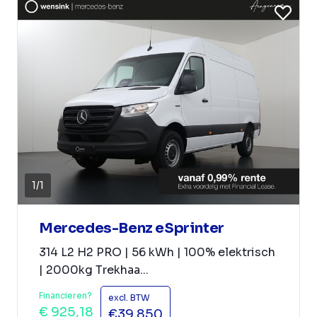
1
/
1
Mercedes-Benz eSprinter
314 L2 H2 PRO | 56 kWh | 100% elektrisch
| 2000kg Trekhaa...
Financieren?
excl. BTW
€ 925,18
€39.850