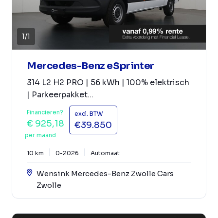
1
/
1
Mercedes-Benz eSprinter
314 L2 H2 PRO | 56 kWh | 100% elektrisch
| Parkeerpakket...
Financieren?
excl. BTW
€ 925,18
€39.850
per maand
10 km
0-2026
Automaat
Wensink Mercedes-Benz Zwolle Cars
Zwolle