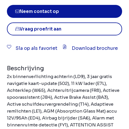
Neem contact op
Vraag proefrit aan
Sla op als favoriet
Download brochure
Beschrijving
2x binnenverlichting achterin (LD9), 3 jaar gratis
navigatie kaart-update (502), 11 kW lader (E7L),
Achterklep (W65), Achteruitrijcamera (FR8), Actieve
spoorassistent (JB4), Active Brake Assist (BA3),
Active schuifdeurvergrendeling (T14), Adaptieve
remlichten (LE1), AGM (Absorption Glass Mat) accu
12V/95Ah (ED4), Airbag bijrijder (SA6), Alarm met
binnenruimte detectie (FY1), ATTENTION ASSIST