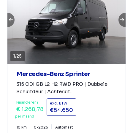
1
/
25
Mercedes-Benz Sprinter
315 CDI GB L2 H2 RWD PRO | Dubbele
Schuifdeur | Achteruit...
Financieren?
excl. BTW
€ 1.268,78
€54.650
per maand
10 km
0-2026
Automaat