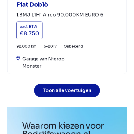
Fiat Doblò
1.3MJ L1H1 Airco 90.000KM EURO 6
excl. BTW
€8.750
92.000 km
6-2017
Onbekend
Garage van Nierop
Monster
Toon alle voertuigen
Waarom kiezen voor