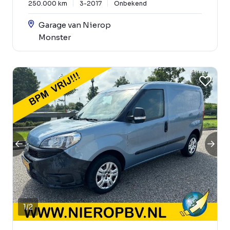
250.000 km
3-2017
Onbekend
Garage van Nierop
Monster
1
/
2