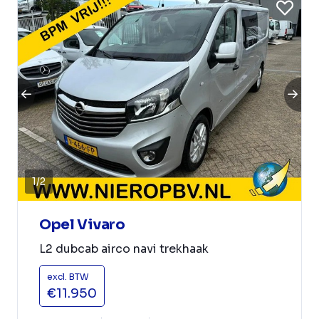
1
/
2
Opel Vivaro
L2 dubcab airco navi trekhaak
excl. BTW
€11.950