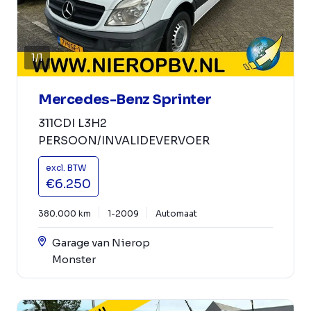
1
/
1
Mercedes-Benz Sprinter
311CDI L3H2
PERSOON/INVALIDEVERVOER
excl. BTW
€6.250
380.000 km
1-2009
Automaat
Garage van Nierop
Monster