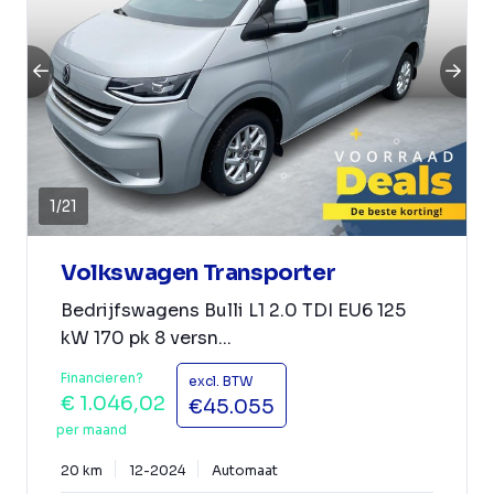
1
/
21
Volkswagen Transporter
Bedrijfswagens Bulli L1 2.0 TDI EU6 125
kW 170 pk 8 versn...
Financieren?
excl. BTW
€ 1.046,02
€45.055
per maand
20 km
12-2024
Automaat