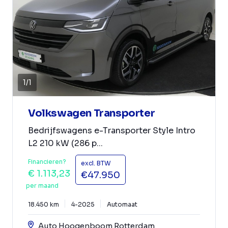
1
/
1
Volkswagen Transporter
Bedrijfswagens e-Transporter Style Intro
L2 210 kW (286 p...
Financieren?
excl. BTW
€ 1.113,23
€47.950
per maand
18.450 km
4-2025
Automaat
Auto Hoogenboom Rotterdam