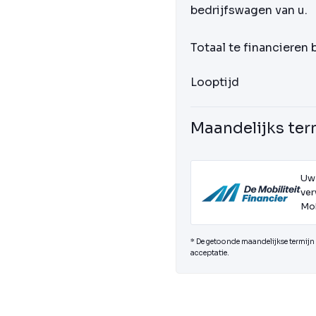
bedrijfswagen van u.
Totaal te financieren
Looptijd
Maandelijks ter
Uw
ver
Mob
* De getoonde maandelijkse termijn i
acceptatie.