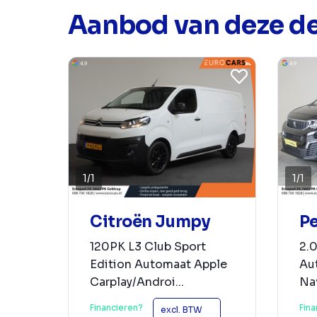
Aanbod van deze de
1
/
1
1
/
1
Citroën Jumpy
Pe
120PK L3 Club Sport
2.
Edition Automaat Apple
Au
Carplay/Androi...
Nav
Financieren?
Fina
excl. BTW