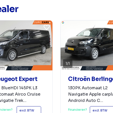
aler
1
/
1
ugeot Expert
Citroën Berling
0 BlueHDI 145PK L3
130PK Automaat L2
tomaat Airco Cruise
Navigatie Apple carpl
igatie Trek...
Android Auto C...
ncieren?
Financieren?
excl. BTW
excl. BTW