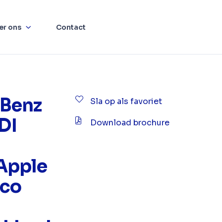
er ons
Contact
Benz
Sla op als favoriet
CDI
Download brochure
Apple
rco