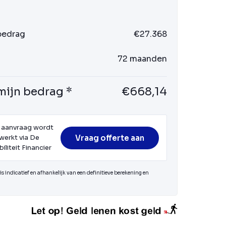
 bedrag
€27.368
72 maanden
mijn bedrag *
€668,14
 aanvraag wordt
Vraag offerte aan
werkt via De
iliteit Financier
s indicatief en afhankelijk van een definitieve berekening en