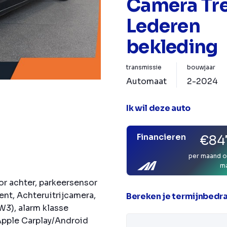
Camera Tr
Lederen
bekleding
transmissie
bouwjaar
Automaat
2-2024
Ik wil deze auto
Financieren
€847
per maand o
m
r achter, parkeersensor
ent, Achteruitrijcamera,
Bereken je termijnbedr
SW3), alarm klasse
 Apple Carplay/Android