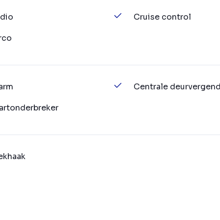
dio
Cruise control
rco
arm
Centrale deurvergend
artonderbreker
ekhaak