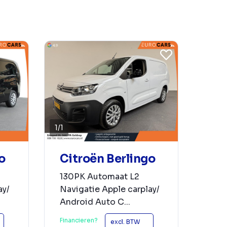
1
/
1
o
Citroën Berlingo
130PK Automaat L2
ay/
Navigatie Apple carplay/
Android Auto C...
Financieren?
excl. BTW