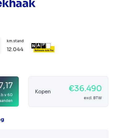
ekhaak
km.stand
12.044
,17
€36.490
Kopen
.b.v 60
excl. BTW
aanden
ag