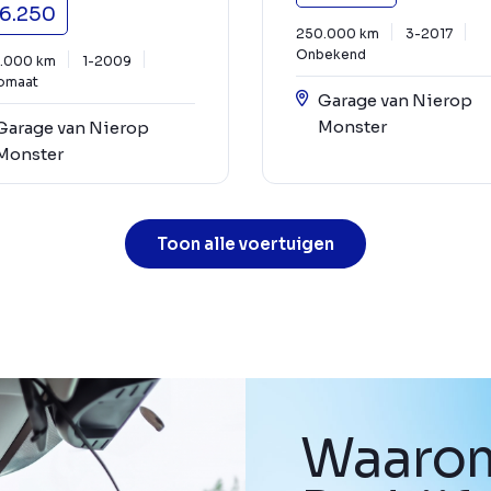
6.250
250.000 km
3-2017
Onbekend
.000 km
1-2009
omaat
Garage van Nierop
Monster
Garage van Nierop
Monster
Toon alle voertuigen
Waarom