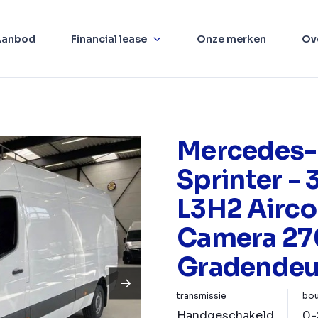
Aanbod
Financial lease
Onze merken
Ov
Mercedes-
Sprinter -
L3H2 Airco
Camera 27
Gradendeu
transmissie
bou
Handgeschakeld
0-