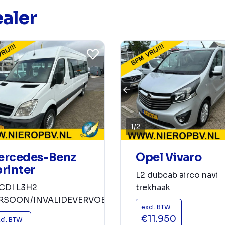
aler
1
/
2
Opel Vivaro
ercedes-Benz
rinter
L2 dubcab airco navi
trekhaak
1CDI L3H2
RSOON/INVALIDEVERVOER
excl. BTW
€11.950
cl. BTW