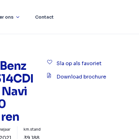
er ons
Contact
Benz
Sla op als favoriet
 314CDI
Download brochure
 Navi
0
ren
wjaar
km.stand
2021
39.188