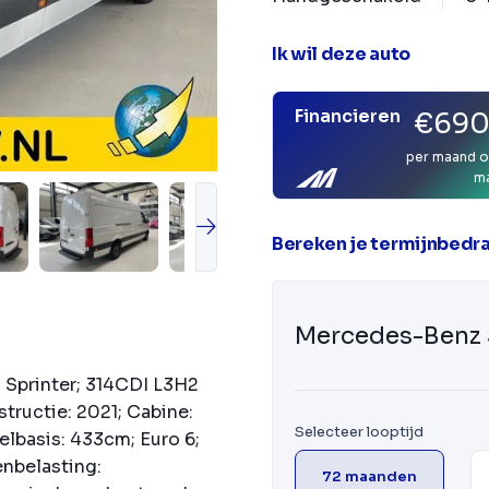
Ik wil deze auto
Financieren
€690
per maand o
m
Bereken je termijnbedr
Mercedes-Benz 
 Sprinter; 314CDI L3H2
ructie: 2021; Cabine:
Selecteer looptijd
lbasis: 433cm; Euro 6;
nbelasting:
72 maanden