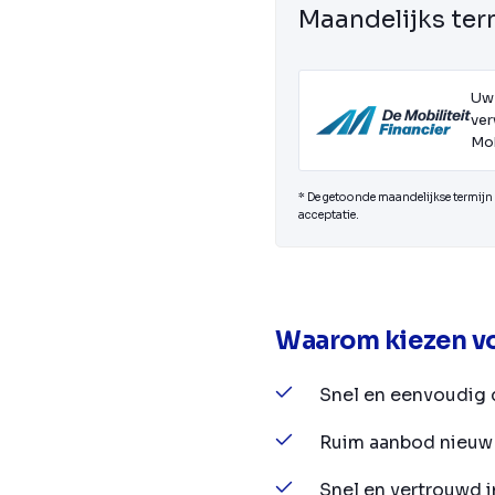
Maandelijks ter
Uw
ver
Mob
* De getoonde maandelijkse termijn i
acceptatie.
Waarom kiezen vo
Snel en eenvoudig 
Ruim aanbod nieuw 
Snel en vertrouwd 