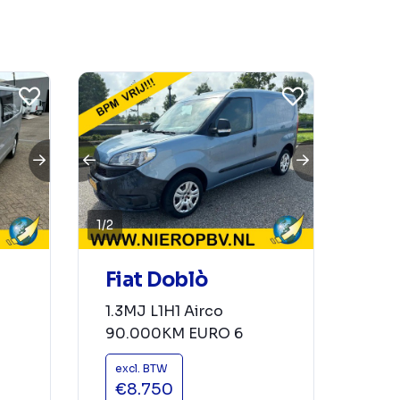
1
/
2
Fiat Doblò
1.3MJ L1H1 Airco
90.000KM EURO 6
excl. BTW
€8.750