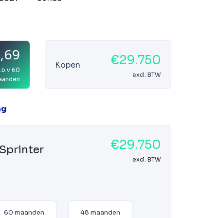
,69
€29.750
Kopen
.b.v 60
excl. BTW
aanden
ag
€29.750
Sprinter
excl. BTW
60 maanden
48 maanden