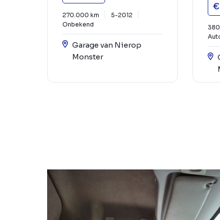
€
270.000 km
5-2012
Onbekend
380
Aut
Garage van Nierop
Monster