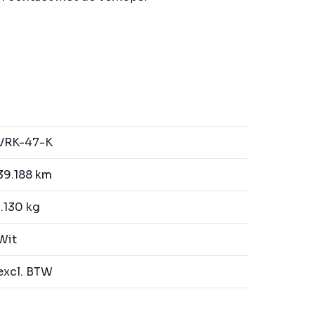
VRK-47-K
39.188 km
.130 kg
Wit
excl. BTW