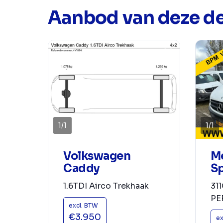
Aanbod van deze de
1
/
1
1
/
1
Volkswagen
M
Caddy
Sp
1.6TDI Airco Trekhaak
31
PE
excl. BTW
€3.950
ex