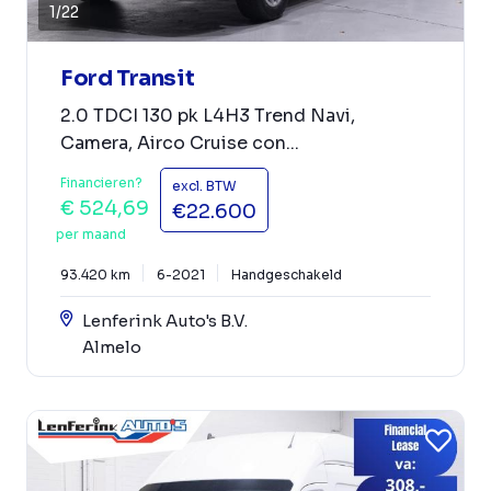
1
/
22
Ford Transit
2.0 TDCI 130 pk L4H3 Trend Navi,
Camera, Airco Cruise con...
Financieren?
excl. BTW
€ 524,69
€22.600
per maand
93.420 km
6-2021
Handgeschakeld
Lenferink Auto's B.V.
Almelo