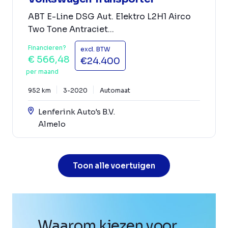
ABT E-Line DSG Aut. Elektro L2H1 Airco
Two Tone Antraciet...
Financieren?
excl. BTW
€ 566,48
€24.400
per maand
952 km
3-2020
Automaat
Lenferink Auto's B.V.
Almelo
Toon alle voertuigen
Waarom kiezen voor