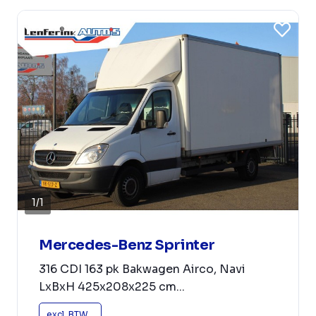
1
/
1
Mercedes-Benz Sprinter
316 CDI 163 pk Bakwagen Airco, Navi
LxBxH 425x208x225 cm...
excl. BTW