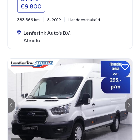
€9.800
383.366 km
8-2012
Handgeschakeld
Lenferink Auto's B.V.
Almelo