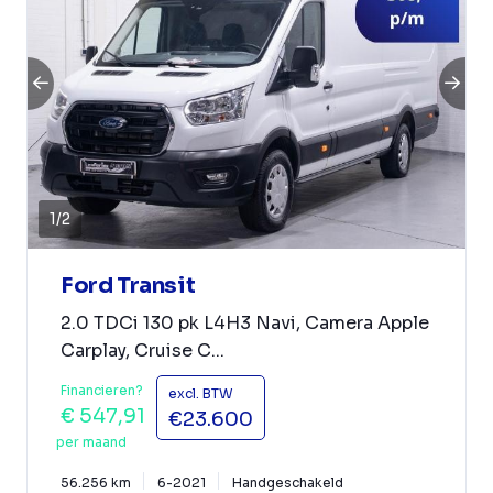
1
/
2
Ford Transit
2.0 TDCi 130 pk L4H3 Navi, Camera Apple
Carplay, Cruise C...
Financieren?
excl. BTW
€ 547,91
€23.600
per maand
56.256 km
6-2021
Handgeschakeld