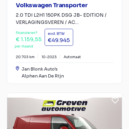
Volkswagen Transporter
2.0 TDI L2H1 150PK DSG JB- EDITION /
VERLAGINGSVEREN / AC...
Financieren?
excl. BTW
€ 1.159,55
€49.945
per maand
20.703 km
10-2023
Automaat
Jan Blonk Auto's
Alphen Aan De Rijn