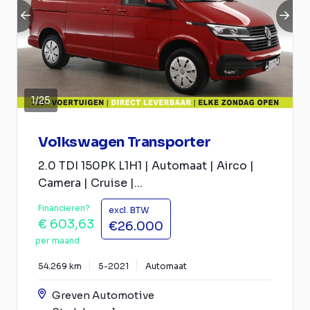
1
/
25
Volkswagen Transporter
2.0 TDI 150PK L1H1 | Automaat | Airco |
Camera | Cruise |...
Financieren?
excl. BTW
€ 603,63
€26.000
per maand
54.269 km
5-2021
Automaat
Greven Automotive