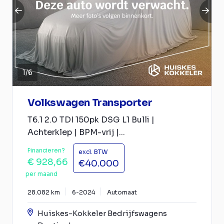
1
/
6
Volkswagen Transporter
T6.1 2.0 TDI 150pk DSG L1 Bulli |
Achterklep | BPM-vrij |...
Financieren?
excl. BTW
€ 928,66
€40.000
per maand
28.082 km
6-2024
Automaat
Huiskes-Kokkeler Bedrijfswagens