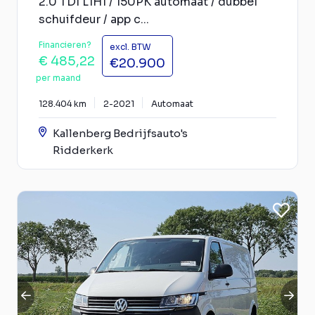
2.0 TDI L1H1 / 150PK automaat / dubbel
schuifdeur / app c...
Financieren?
excl. BTW
€ 485,22
€20.900
per maand
128.404 km
2-2021
Automaat
Kallenberg Bedrijfsauto's
Ridderkerk