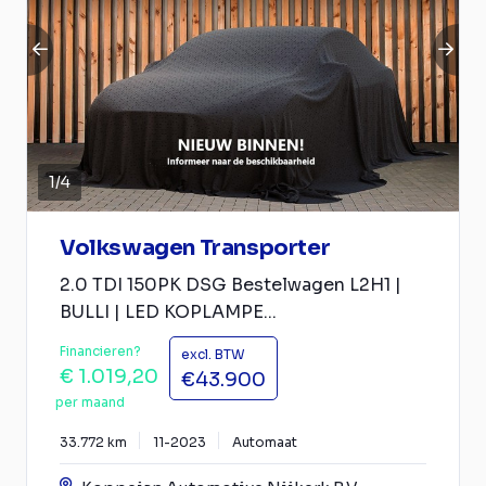
1
/
4
Volkswagen Transporter
2.0 TDI 150PK DSG Bestelwagen L2H1 |
BULLI | LED KOPLAMPE...
Financieren?
excl. BTW
€ 1.019,20
€43.900
per maand
33.772 km
11-2023
Automaat