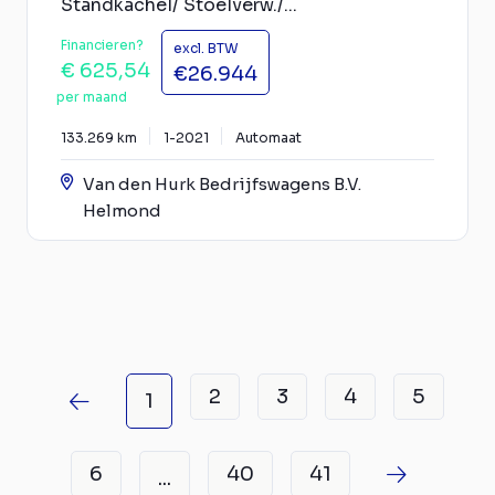
Standkachel/ Stoelverw./...
Financieren?
excl. BTW
€ 625,54
€26.944
per maand
133.269 km
1-2021
Automaat
Van den Hurk Bedrijfswagens B.V.
Helmond
2
3
4
5
1
6
40
41
...