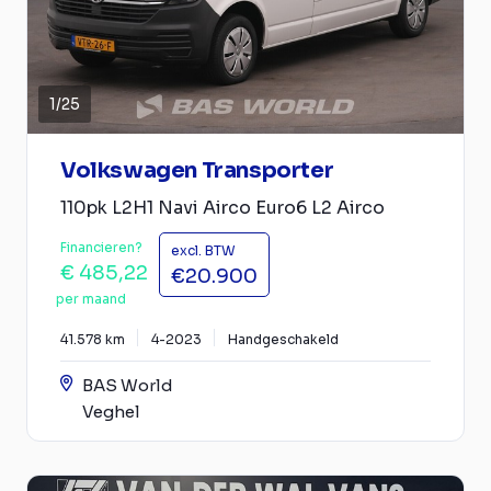
1
/
25
Volkswagen Transporter
110pk L2H1 Navi Airco Euro6 L2 Airco
Financieren?
excl. BTW
€ 485,22
€20.900
per maand
41.578 km
4-2023
Handgeschakeld
BAS World
Veghel