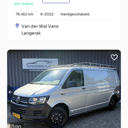
per maand
76.452 km
8-2022
Handgeschakeld
Van der Wal Vans
Langerak
1
/
20