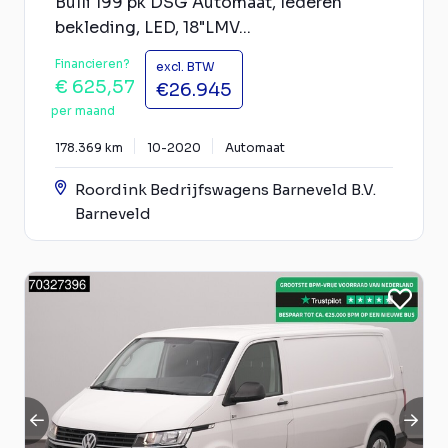
Bulli 199 pk DSG Automaat, lederen
bekleding, LED, 18"LMV...
Financieren?
excl. BTW
€ 625,57
€26.945
per maand
178.369 km
10-2020
Automaat
Roordink Bedrijfswagens Barneveld B.V.
Barneveld