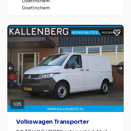
Doetinchem
Doetinchem
1
/
25
Volkswagen Transporter