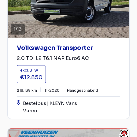
1
/
13
Volkswagen Transporter
2.0 TDI L2 T6.1 NAP Euro6 AC
excl. BTW
€12.850
218.139 km
11-2020
Handgeschakeld
Bestelbus | KLEYN Vans
Vuren