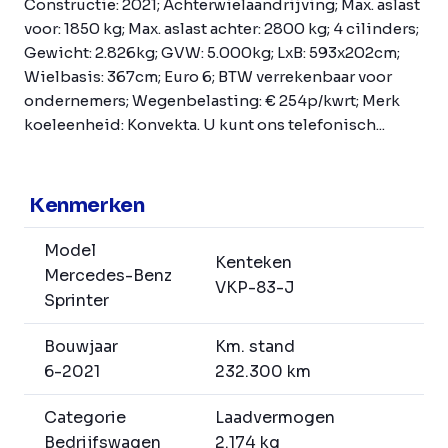
Constructie: 2021; Achterwielaandrijving; Max. aslast
voor: 1850 kg; Max. aslast achter: 2800 kg; 4 cilinders;
Gewicht: 2.826kg; GVW: 5.000kg; LxB: 593x202cm;
Wielbasis: 367cm; Euro 6; BTW verrekenbaar voor
ondernemers; Wegenbelasting: € 254p/kwrt; Merk
koeleenheid: Konvekta. U kunt ons telefonisch...
Kenmerken
Model
Kenteken
Mercedes-Benz
VKP-83-J
Sprinter
Bouwjaar
Km. stand
6-2021
232.300 km
Categorie
Laadvermogen
Bedrijfswagen
2.174 kg