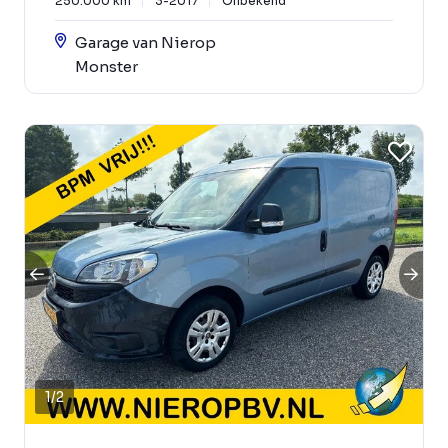
250.000 km
3-2017
Onbekend
Garage van Nierop
Monster
1
/
2