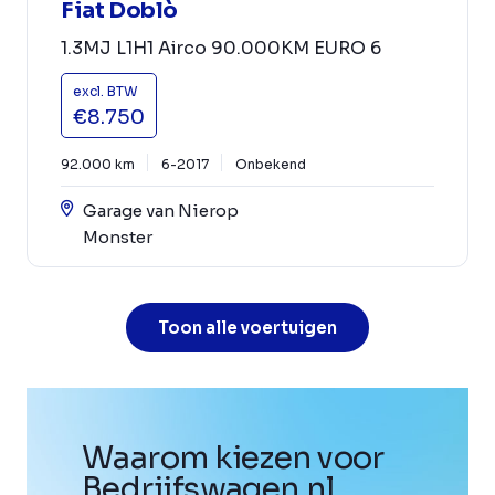
Fiat Doblò
1.3MJ L1H1 Airco 90.000KM EURO 6
excl. BTW
€8.750
92.000 km
6-2017
Onbekend
Garage van Nierop
Monster
Toon alle voertuigen
Waarom kiezen voor
Bedrijfswagen
.
nl