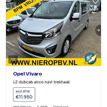
1
/
2
Opel Vivaro
L2 dubcab airco navi trekhaak
excl. BTW
€11.950