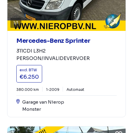
1
/
1
Mercedes-Benz Sprinter
311CDI L3H2
PERSOON/INVALIDEVERVOER
excl. BTW
€6.250
380.000 km
1-2009
Automaat
Garage van Nierop
Monster