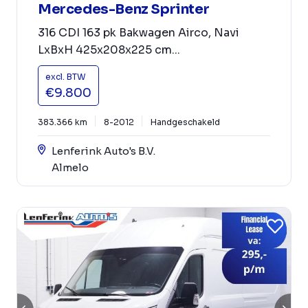
Mercedes-Benz Sprinter
316 CDI 163 pk Bakwagen Airco, Navi
LxBxH 425x208x225 cm...
excl. BTW
€9.800
383.366 km
8-2012
Handgeschakeld
Lenferink Auto's B.V.
Almelo