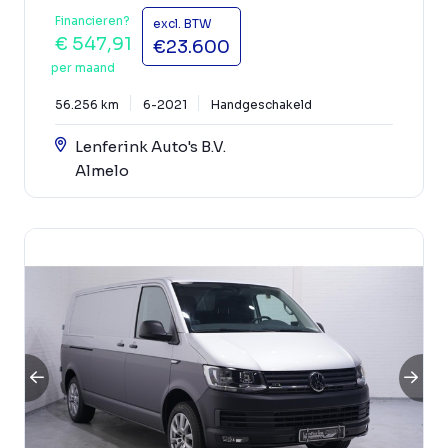
Financieren?
excl. BTW
€ 547,91
€23.600
per maand
56.256 km
6-2021
Handgeschakeld
Lenferink Auto's B.V.
Almelo