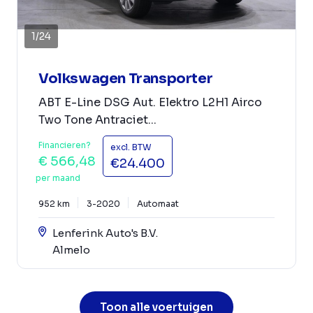
1
/
24
Volkswagen Transporter
ABT E-Line DSG Aut. Elektro L2H1 Airco
Two Tone Antraciet...
Financieren?
excl. BTW
€ 566,48
€24.400
per maand
952 km
3-2020
Automaat
Lenferink Auto's B.V.
Almelo
Toon alle voertuigen