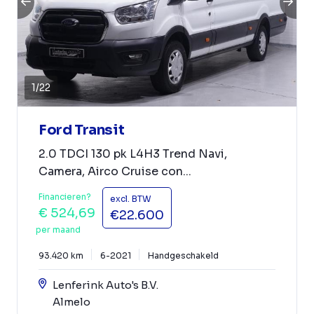
1
/
22
Ford Transit
2.0 TDCI 130 pk L4H3 Trend Navi,
Camera, Airco Cruise con...
Financieren?
excl. BTW
€ 524,69
€22.600
per maand
93.420 km
6-2021
Handgeschakeld
Lenferink Auto's B.V.
Almelo