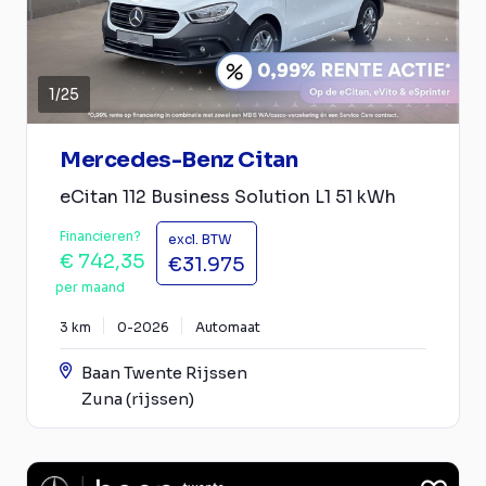
1
/
25
Mercedes-Benz Citan
eCitan 112 Business Solution L1 51 kWh
Financieren?
excl. BTW
€ 742,35
€31.975
per maand
3 km
0-2026
Automaat
Baan Twente Rijssen
Zuna (rijssen)