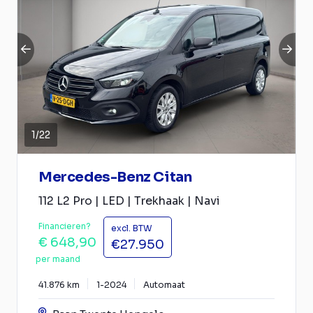
1
/
22
Mercedes-Benz Citan
112 L2 Pro | LED | Trekhaak | Navi
Financieren?
excl. BTW
€ 648,90
€27.950
per maand
41.876 km
1-2024
Automaat