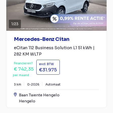
1
/
23
Mercedes-Benz Citan
eCitan 112 Business Solution L1 51 kWh |
282 KM WLTP
Financieren?
excl. BTW
€ 742,35
€31.975
per maand
3 km
0-2026
Automaat
Baan Twente Hengelo
Hengelo