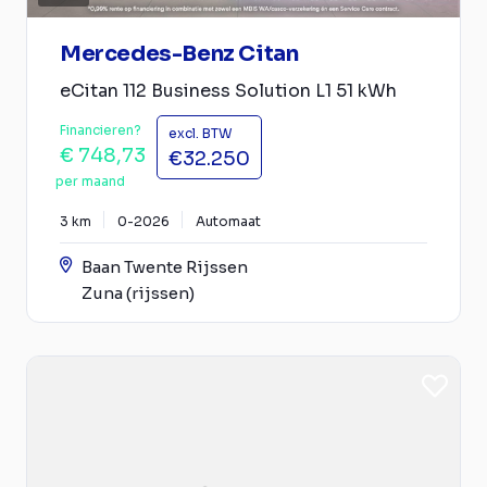
Mercedes-Benz Citan
eCitan 112 Business Solution L1 51 kWh
Financieren?
excl. BTW
€ 748,73
€32.250
per maand
3 km
0-2026
Automaat
Baan Twente Rijssen
Zuna (rijssen)