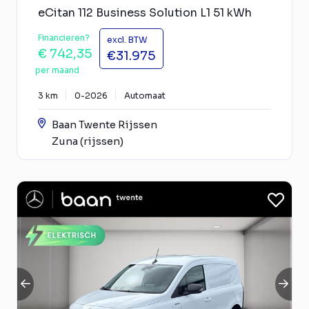
eCitan 112 Business Solution L1 51 kWh
Financieren?
excl. BTW
€ 742,35
€31.975
per maand
3 km
0-2026
Automaat
Baan Twente Rijssen
Zuna (rijssen)