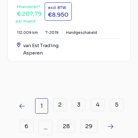
Financieren?
excl. BTW
€ 207,79
€8.950
per maand
112.009 km
7-2019
Handgeschakeld
van Est Trading
Asperen
2
3
4
5
1
6
28
29
...