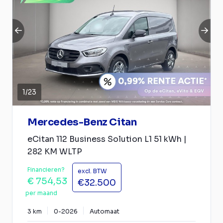
1
/
23
Mercedes-Benz Citan
eCitan 112 Business Solution L1 51 kWh |
282 KM WLTP
Financieren?
excl. BTW
€ 754,53
€32.500
per maand
3 km
0-2026
Automaat