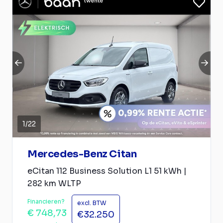
1
/
22
Mercedes-Benz Citan
eCitan 112 Business Solution L1 51 kWh |
282 km WLTP
Financieren?
excl. BTW
€ 748,73
€32.250