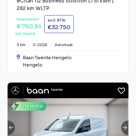
eCitan 112 Business Solution L1 51 kWh |
282 km WLTP
Financieren?
excl. BTW
€ 760,34
€32.750
per maand
3 km
0-2026
Automaat
Baan Twente Hengelo
Hengelo