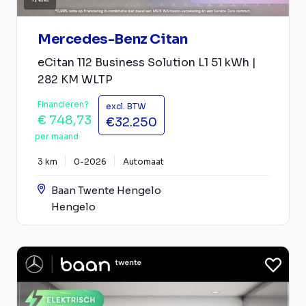
Mercedes-Benz Citan
eCitan 112 Business Solution L1 51 kWh |
282 KM WLTP
Financieren?
excl. BTW
€ 748,73
€32.250
per maand
3 km
0-2026
Automaat
Baan Twente Hengelo
Hengelo