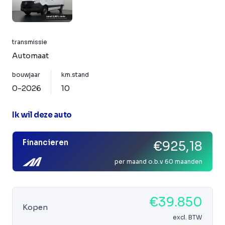
transmissie
Automaat
bouwjaar
km.stand
0-2026
10
Ik wil deze auto
Financieren
€925,18
per maand o.b.v 60 maanden
€39.850
Kopen
excl. BTW