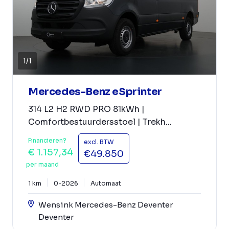
1
/
1
Mercedes-Benz eSprinter
314 L2 H2 RWD PRO 81kWh |
Comfortbestuurdersstoel | Trekh...
Financieren?
excl. BTW
€ 1.157,34
€49.850
per maand
1 km
0-2026
Automaat
Wensink Mercedes-Benz Deventer
Deventer