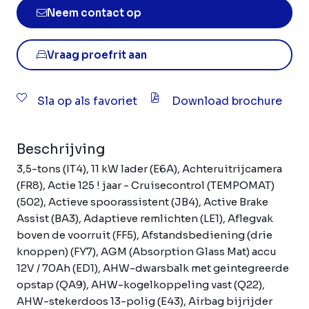
Neem contact op
Vraag proefrit aan
Sla op als favoriet
Download brochure
Beschrijving
3,5-tons (IT4), 11 kW lader (E6A), Achteruitrijcamera
(FR8), Actie 125 ! jaar - Cruisecontrol (TEMPOMAT)
(502), Actieve spoorassistent (JB4), Active Brake
Assist (BA3), Adaptieve remlichten (LE1), Aflegvak
boven de voorruit (FF5), Afstandsbediening (drie
knoppen) (FY7), AGM (Absorption Glass Mat) accu
12V / 70Ah (ED1), AHW-dwarsbalk met geintegreerde
opstap (QA9), AHW-kogelkoppeling vast (Q22),
AHW-stekerdoos 13-polig (E43), Airbag bijrijder