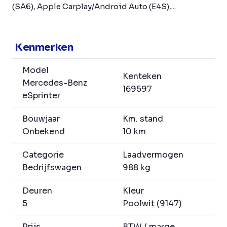
(SA6), Apple Carplay/Android Auto (E4S),...
Kenmerken
Model
Kenteken
Mercedes-Benz
169597
eSprinter
Bouwjaar
Km. stand
Onbekend
10 km
Categorie
Laadvermogen
Bedrijfswagen
988 kg
Deuren
Kleur
5
Poolwit (9147)
Prijs
BTW / marge