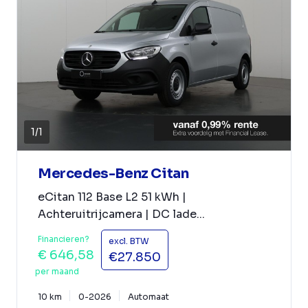
1
/
1
Mercedes-Benz Citan
eCitan 112 Base L2 51 kWh |
Achteruitrijcamera | DC lade...
Financieren?
excl. BTW
€ 646,58
€27.850
per maand
10 km
0-2026
Automaat