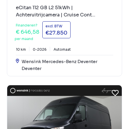
eCitan 112 GB L2 51kWh |
Achteruitrijcamera | Cruise Cont...
Financieren?
excl. BTW
€ 646,58
€27.850
per maand
10 km
0-2026
Automaat
Wensink Mercedes-Benz Deventer
Deventer