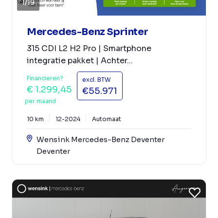
1
/
19
Mercedes-Benz Sprinter
315 CDI L2 H2 Pro | Smartphone
integratie pakket | Achter...
Financieren?
excl. BTW
€ 1.299,45
€55.971
per maand
10 km
12-2024
Automaat
Wensink Mercedes-Benz Deventer
Deventer