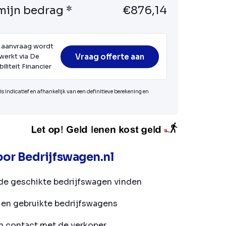
mijn bedrag *
€876,14
 aanvraag wordt
Vraag offerte aan
werkt via De
iliteit Financier
s indicatief en afhankelijk van een definitieve berekening en
or Bedrijfswagen.nl
de geschikte bedrijfswagen vinden
en gebruikte bedrijfswagens
in contact met de verkoper