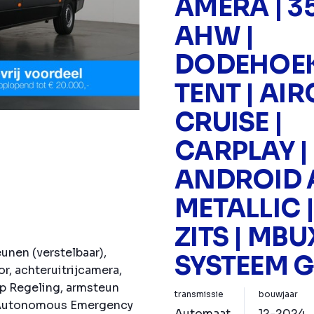
AMERA | 3
AHW |
DODEHOEK
TENT | AIR
CRUISE |
CARPLAY |
ANDROID 
METALLIC |
ZITS | MBU
unen (verstelbaar),
SYSTEEM 
or, achteruitrijcamera,
lip Regeling, armsteun
transmissie
bouwjaar
, Autonomous Emergency
Automaat
12-2024