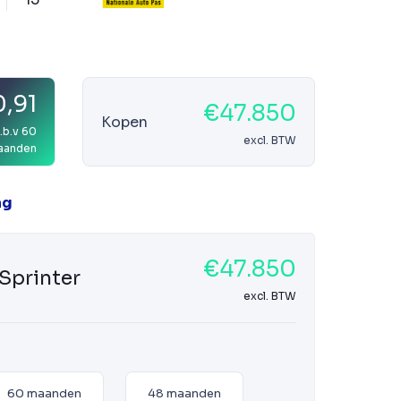
0,91
€47.850
Kopen
.b.v 60
excl. BTW
aanden
ag
€47.850
Sprinter
excl. BTW
60 maanden
48 maanden