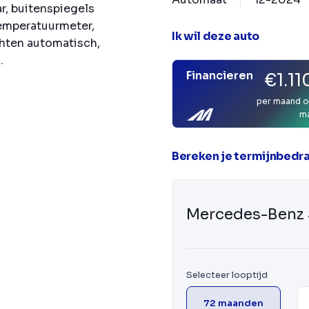
ar, buitenspiegels
temperatuurmeter,
Ik wil deze auto
hten automatisch,
.
Financieren
€1.11
per maand o
m
Bereken je termijnbedr
Mercedes-Benz 
Selecteer looptijd
72 maanden