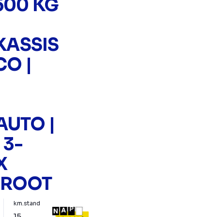
500 KG
ASSIS
CO |
AUTO |
 3-
X
GROOT
km.stand
15