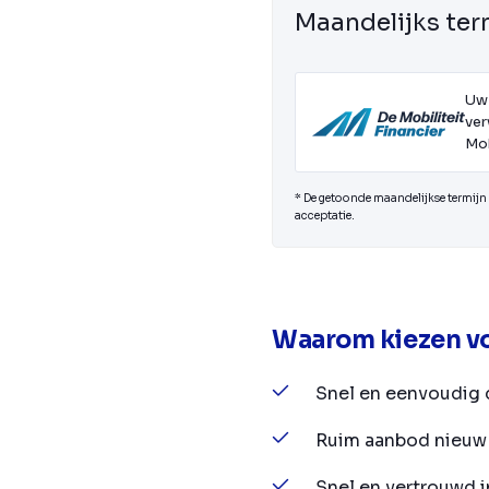
Maandelijks ter
Uw
ver
Mob
* De getoonde maandelijkse termijn i
acceptatie.
Waarom kiezen vo
Snel en eenvoudig 
Ruim aanbod nieuw 
Snel en vertrouwd 