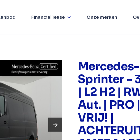
Aanbod
Financial lease
Onze merken
Ov
Mercedes-
Sprinter - 
| L2 H2 | R
Aut. | PRO
VRIJ! |
ACHTERUI