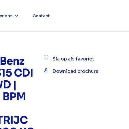
er ons
Contact
Benz
Sla op als favoriet
315 CDI
Download brochure
WD |
 | BPM
TRIJC