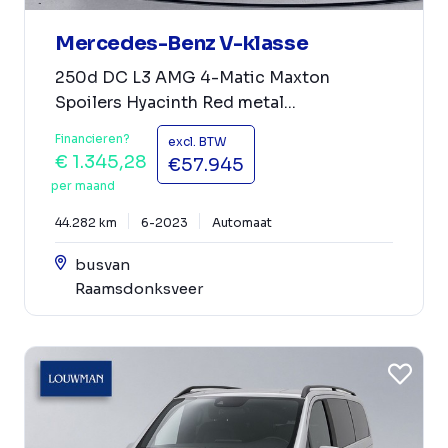
Mercedes-Benz V-klasse
250d DC L3 AMG 4-Matic Maxton
Spoilers Hyacinth Red metal...
Financieren?
excl. BTW
€ 1.345,28
€57.945
per maand
44.282 km
6-2023
Automaat
busvan
Raamsdonksveer