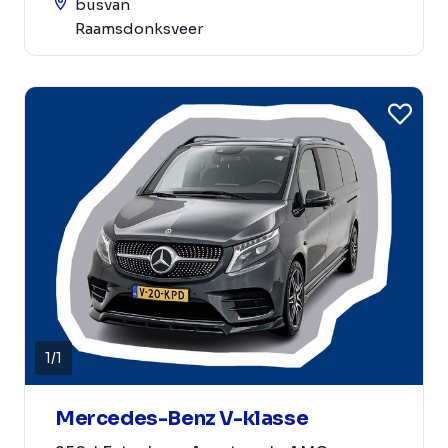
busvan
Raamsdonksveer
1
/
1
Mercedes-Benz V-klasse