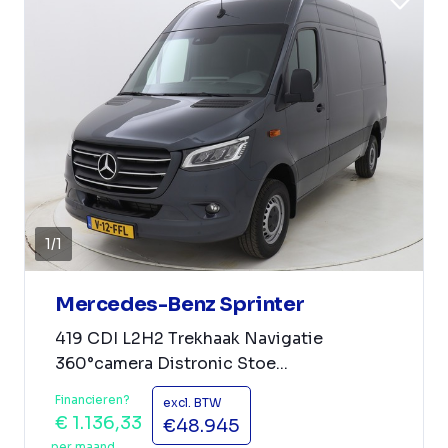
1
/
1
Mercedes-Benz Sprinter
419 CDI L2H2 Trekhaak Navigatie
360°camera Distronic Stoe...
Financieren?
excl. BTW
€ 1.136,33
€48.945
per maand