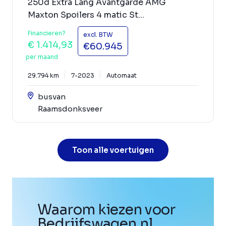
250d Extra Lang Avantgarde AMG
Maxton Spoilers 4 matic St...
Financieren?
excl. BTW
€ 1.414,93
€60.945
per maand
29.794 km
7-2023
Automaat
busvan
Raamsdonksveer
Toon alle voertuigen
Waarom kiezen voor
Bedrijfswagen
.
nl