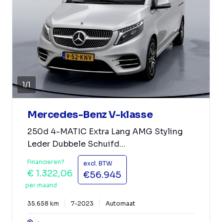
1
/
1
Mercedes-Benz V-klasse
250d 4-MATIC Extra Lang AMG Styling
Leder Dubbele Schuifd...
Financieren?
excl. BTW
€ 1.322,06
€56.945
per maand
35.658 km
7-2023
Automaat