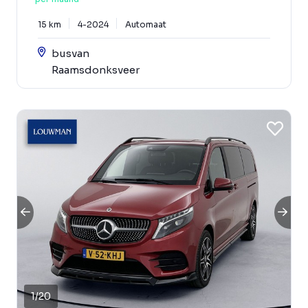
15 km
4-2024
Automaat
busvan
Raamsdonksveer
1
/
20