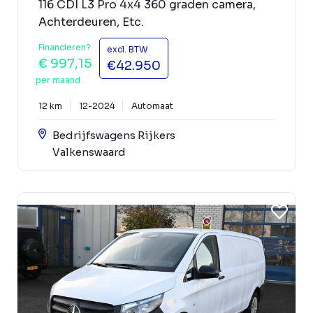
116 CDI L3 Pro 4x4 360 graden camera,
Achterdeuren, Etc.
Financieren?
excl. BTW
€ 997,15
€42.950
per maand
12 km
12-2024
Automaat
Bedrijfswagens Rijkers
Valkenswaard