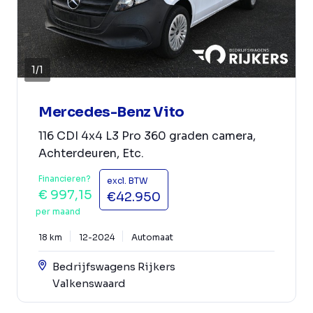
1
/
1
Mercedes-Benz Vito
116 CDI 4x4 L3 Pro 360 graden camera,
Achterdeuren, Etc.
Financieren?
excl. BTW
€ 997,15
€42.950
per maand
18 km
12-2024
Automaat
Bedrijfswagens Rijkers
Valkenswaard