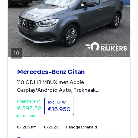
1
/
1
Mercedes-Benz Citan
110 CDI L1 MBUX met Apple
Carplay/Android Auto, Trekhaak,...
Financieren?
excl. BTW
€ 393,52
€16.950
per maand
87.205 km
6-2023
Handgeschakeld