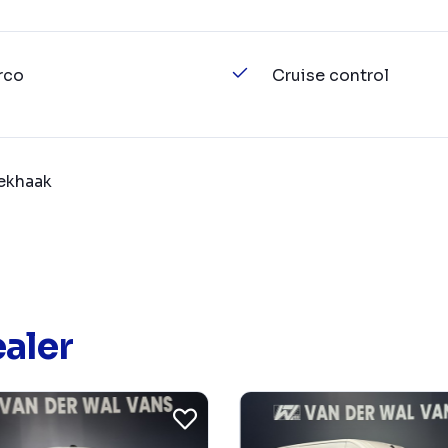
rco
Cruise control
ekhaak
aler