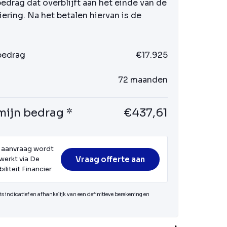
bedrag dat overblijft aan het einde van de
iering. Na het betalen hiervan is de
 bedrag
€17.925
72 maanden
mijn bedrag *
€437,61
 aanvraag wordt
Vraag offerte aan
werkt via De
iliteit Financier
s indicatief en afhankelijk van een definitieve berekening en