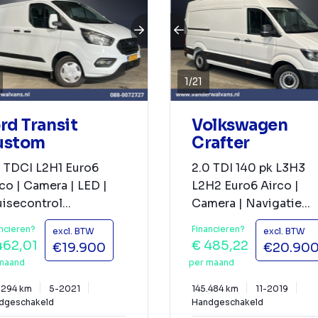
1
/
21
rd Transit
Volkswagen
ustom
Crafter
0 TDCI L2H1 Euro6
2.0 TDI 140 pk L3H3
co | Camera | LED |
L2H2 Euro6 Airco |
isecontrol...
Camera | Navigatie...
ncieren?
Financieren?
excl. BTW
excl. BTW
462,01
€ 485,22
€19.900
€20.90
maand
per maand
.294 km
5-2021
145.484 km
11-2019
dgeschakeld
Handgeschakeld