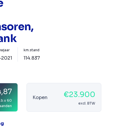
e
soren,
bank
wjaar
km.stand
-2021
114.837
,87
€23.900
Kopen
.b.v 60
excl. BTW
aanden
ag