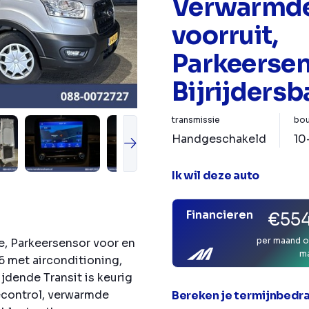
Verwarmd
voorruit,
Parkeersen
Bijrijders
transmissie
bou
Handgeschakeld
10
Ik wil deze auto
Financieren
€554
per maand o
e, Parkeersensor voor en
m
6 met airconditioning,
jdende Transit is keurig
econtrol, verwarmde
Bereken je termijnbedr