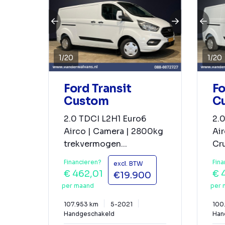
1
/
20
1
/
20
Ford Transit
Fo
Custom
C
2.0 TDCI L2H1 Euro6
2.
Airco | Camera | 2800kg
Air
trekvermogen...
Cru
Financieren?
Fina
excl. BTW
€ 462,01
€ 
€19.900
per maand
per 
107.953 km
5-2021
100
Handgeschakeld
Han