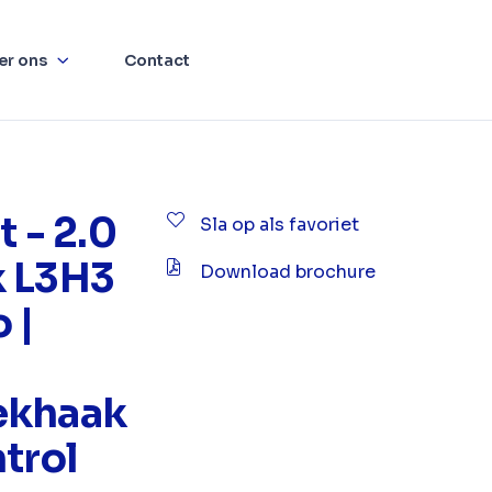
er ons
Contact
t - 2.0
Sla op als favoriet
k L3H3
Download brochure
 |
ekhaak
trol