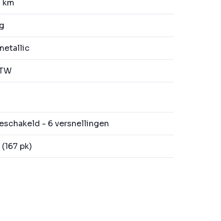
7 km
kg
metallic
BTW
schakeld - 6 versnellingen
(167 pk)