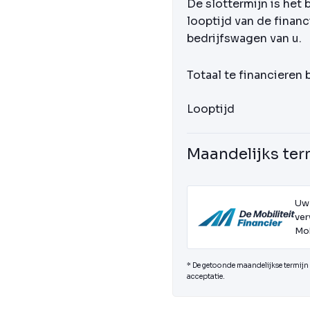
De slottermijn is het 
looptijd van de financ
bedrijfswagen van u.
Totaal te financieren
Looptijd
Maandelijks ter
Uw
ver
Mob
* De getoonde maandelijkse termijn i
acceptatie.