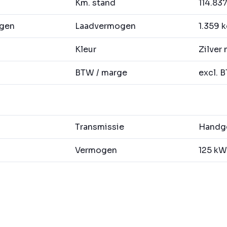
Km. stand
114.83
agen
Laadvermogen
1.359 
Kleur
Zilver 
BTW / marge
excl. 
Transmissie
Handge
Vermogen
125 kW 