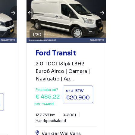
1
/
20
Ford Transit
2.0 TDCI 131pk L3H2
Euro6 Airco | Camera |
Navigatie | Ap...
Financieren?
excl. BTW
€ 485,22
€20.900
per maand
0
137.737 km
9-2021
Handgeschakeld
Van der Wal Vans