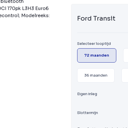
n bluetooth
TDCI 170pk L3H3 Euro6
secontrol; Modelreeks:
Ford Transit
Selecteer looptijd
72 maanden
36 maanden
Eigen inleg
Slottermijn