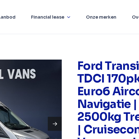
Aanbod
Financial lease
Onze merken
Ov
Ford Transi
TDCI 170p
Euro6 Airco
Navigatie |
2500kg Tr
| Cruisecon