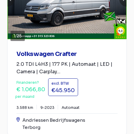
1
/
25
Volkswagen Crafter
2.0 TDI L4H3 | 177 PK | Automaat | LED |
Camera | Carplay...
Financieren?
excl. BTW
€ 1.066,80
€45.950
per maand
3.588 km
9-2023
Automaat
Andriessen Bedrijfswagens
Terborg