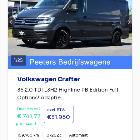
1
/
25
Volkswagen Crafter
35 2.0 TDI L3H2 Highline PB Edition Full
Options! Adaptie...
Financieren?
excl. BTW
€ 741,77
€31.950
per maand
109.760 km
0-2023
Automaat