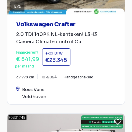
1
/
25
Volkswagen Crafter
2.0 TDI 140PK NL-kenteken! L3H3
Camera Climate control Ca...
Financieren?
excl. BTW
€ 541,99
€23.345
per maand
37.778 km
10-2024
Handgeschakeld
Boss Vans
Veldhoven