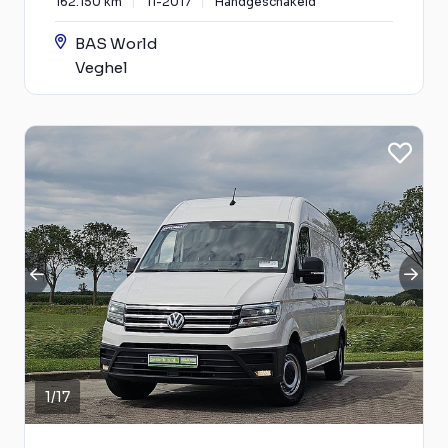
162.150 km
11-2017
Handgeschakeld
BAS World
Veghel
1
/
17