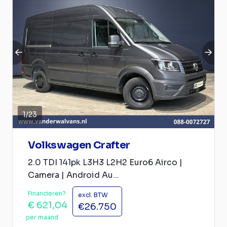
1
/
23
Volkswagen Crafter
2.0 TDI 141pk L3H3 L2H2 Euro6 Airco |
Camera | Android Au...
Financieren?
excl. BTW
€ 621,04
€26.750
per maand