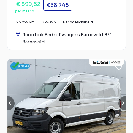
€ 899,52
€38.745
per maand
25.772 km
3-2023
Handgeschakeld
Roordink Bedrijfswagens Barneveld B.V.
Barneveld