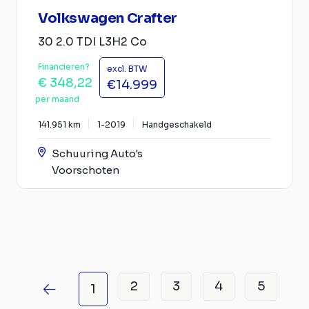
Volkswagen Crafter
30 2.0 TDI L3H2 Co
Financieren?
excl. BTW
€ 348,22
€14.999
per maand
141.951 km
1-2019
Handgeschakeld
Schuuring Auto's
Voorschoten
2
3
4
5
1