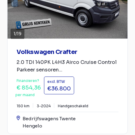
1
/
19
Volkswagen Crafter
2.0 TDI 140PK L4H3 Airco Cruise Control
Parkeer sensoren...
Financieren?
excl. BTW
€ 854,36
€36.800
per maand
150 km
3-2024
Handgeschakeld
Bedrijfswagens Twente
Hengelo