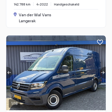
142.788 km
4-2022
Handgeschakeld
Van der Wal Vans
Langerak
1
/
18