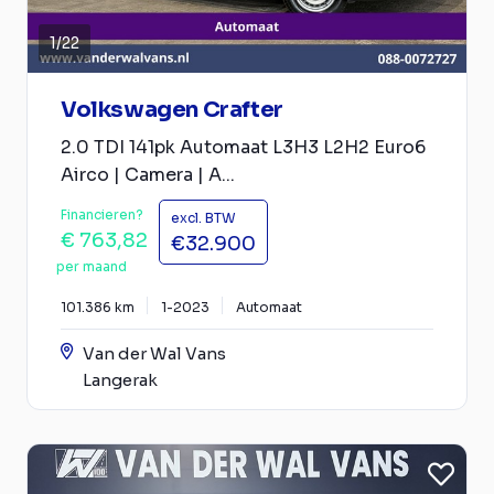
1
/
22
Volkswagen Crafter
2.0 TDI 141pk Automaat L3H3 L2H2 Euro6
Airco | Camera | A...
Financieren?
excl. BTW
€ 763,82
€32.900
per maand
101.386 km
1-2023
Automaat
Van der Wal Vans
Langerak