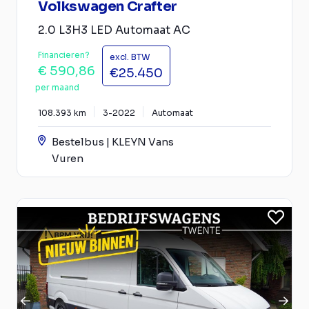
Volkswagen Crafter
2.0 L3H3 LED Automaat AC
Financieren?
excl. BTW
€ 590,86
€25.450
per maand
108.393 km
3-2022
Automaat
Bestelbus | KLEYN Vans
Vuren