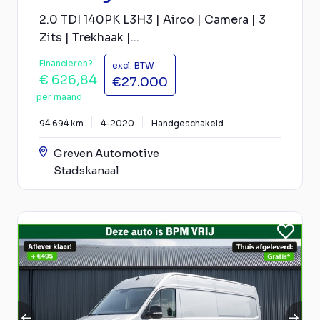
2.0 TDI 140PK L3H3 | Airco | Camera | 3
Zits | Trekhaak |...
Financieren?
excl. BTW
€ 626,84
€27.000
per maand
94.694 km
4-2020
Handgeschakeld
Greven Automotive
Stadskanaal