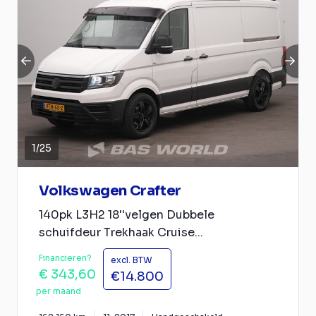
1
/
25
Volkswagen Crafter
140pk L3H2 18''velgen Dubbele
schuifdeur Trekhaak Cruise...
Financieren?
excl. BTW
€ 343,60
€14.800
per maand