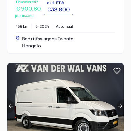
Financieren?
excl. BTW
€ 900,80
€38.800
per maand
156 km
3-2024
Automaat
Bedrijfswagens Twente
Hengelo