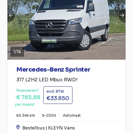
1
/
16
Mercedes-Benz Sprinter
317 L2H2 LED Mbux RWD!
Financieren?
excl. BTW
€ 785,88
€33.850
per maand
65.346 km
6-2024
Automaat
Bestelbus | KLEYN Vans