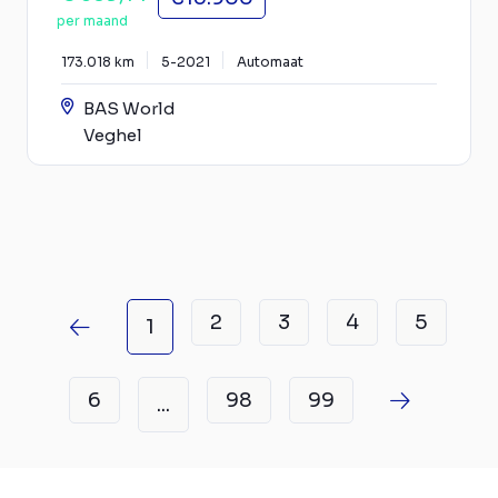
per maand
173.018 km
5-2021
Automaat
BAS World
Veghel
2
3
4
5
1
6
98
99
...