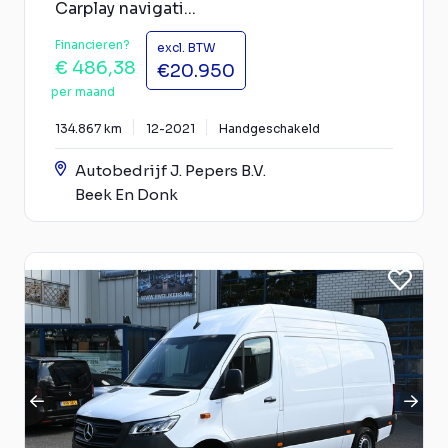
Carplay navigati...
Financieren?
excl. BTW
€ 486,38
€20.950
per maand
134.867 km
12-2021
Handgeschakeld
Autobedrijf J. Pepers B.V.
Beek En Donk