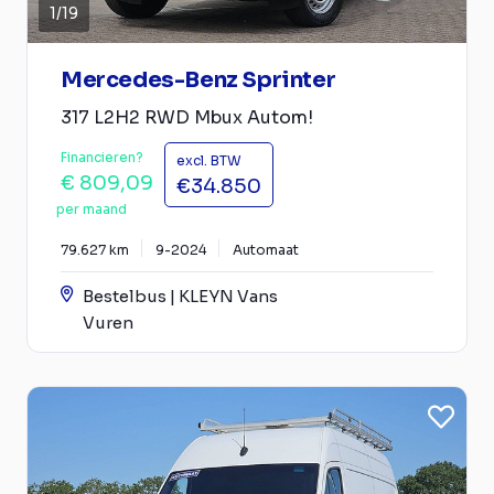
1
/
19
Mercedes-Benz Sprinter
317 L2H2 RWD Mbux Autom!
Financieren?
excl. BTW
€ 809,09
€34.850
per maand
79.627 km
9-2024
Automaat
Bestelbus | KLEYN Vans
Vuren