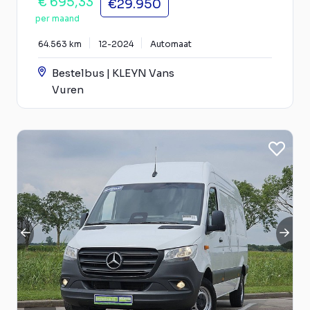
€ 695,33
€29.950
per maand
64.563 km
12-2024
Automaat
Bestelbus | KLEYN Vans
Vuren