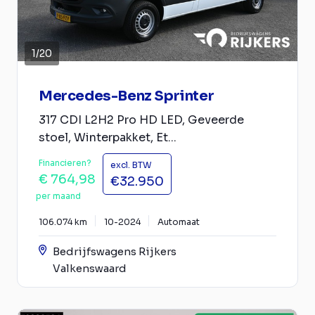
1
/
20
Mercedes-Benz Sprinter
317 CDI L2H2 Pro HD LED, Geveerde
stoel, Winterpakket, Et...
Financieren?
excl. BTW
€ 764,98
€32.950
per maand
106.074 km
10-2024
Automaat
Bedrijfswagens Rijkers
Valkenswaard