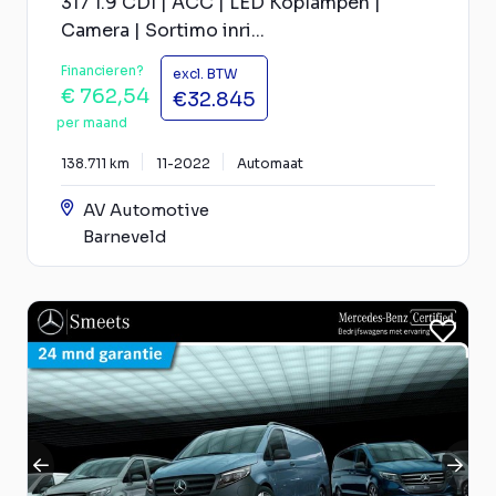
317 1.9 CDI | ACC | LED Koplampen |
Camera | Sortimo inri...
Financieren?
excl. BTW
€ 762,54
€32.845
per maand
138.711 km
11-2022
Automaat
AV Automotive
Barneveld