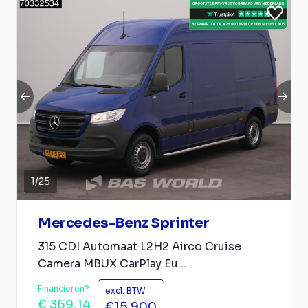
1
/
25
Mercedes-Benz Sprinter
315 CDI Automaat L2H2 Airco Cruise
Camera MBUX CarPlay Eu...
Financieren?
excl. BTW
€ 369,14
€15.900