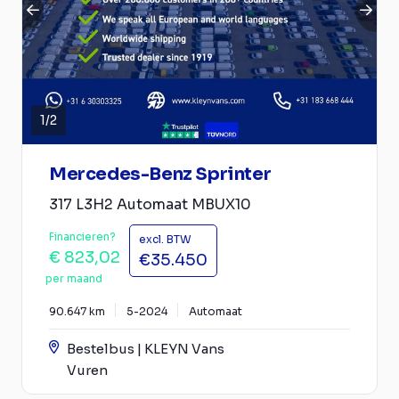
1
/
2
Mercedes-Benz Sprinter
317 L3H2 Automaat MBUX10
Financieren?
excl. BTW
€ 823,02
€35.450
per maand
90.647 km
5-2024
Automaat
Bestelbus | KLEYN Vans
Vuren