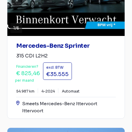
1
/
6
Mercedes-Benz Sprinter
315 CDI L2H2
Financieren?
excl. BTW
€ 825,46
€35.555
per maand
54.987 km
4-2024
Automaat
Smeets Mercedes-Benz Ittervoort
Ittervoort