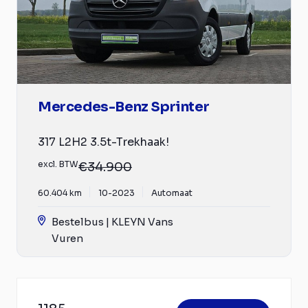
Mercedes-Benz Sprinter
317 L2H2 3.5t-Trekhaak!
excl. BTW
€34.900
60.404 km
10-2023
Automaat
Bestelbus | KLEYN Vans
Vuren