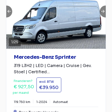
1
/
25
Mercedes-Benz Sprinter
319 L3H2 | LED | Camera | Cruise | Gev.
Stoel | Certified...
Financieren?
excl. BTW
€ 927,50
€39.950
per maand
119.750 km
1-2024
Automaat