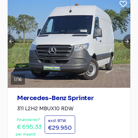
1
/
16
Mercedes-Benz Sprinter
311 L2H2 MBUX10 RDW
Financieren?
excl. BTW
€ 695,33
€29.950
per maand