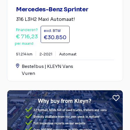
Mercedes-Benz Sprinter
316 L3H2 Maxi Automaat!
Financieren?
excl. BTW
€ 716,23
€30.850
per maand
51.214 km
2-2021
Automaat
Bestelbus | KLEYN Vans
Vuren