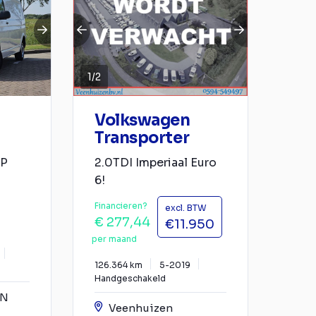
1
/
2
Volkswagen
Transporter
AP
2.0TDI Imperiaal Euro
6!
Financieren?
excl. BTW
€ 277,44
€11.950
per maand
126.364 km
5-2019
Handgeschakeld
YN
Veenhuizen