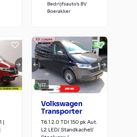
Bedrijfsauto's BV
Boerakker
1
/
17
Volkswagen
Transporter
 |
T6.1 2.0 TDI 150 pk Aut.
|
L2 LED/ Standkachel/