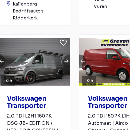
Kallenberg
Vuren
Bedrijfsauto's
Ridderkerk
1
/
25
1
/
25
Volkswagen
Volkswagen
Transporter
Transporter
2.0 TDI L2H1 150PK
2.0 TDI 150PK L1H1
DSG JB- EDITION /
Automaat | Airco 