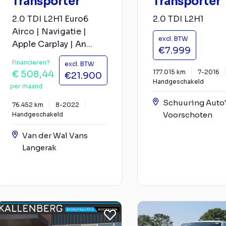
Transporter
Transporter
2.0 TDI L2H1 Euro6
2.0 TDI L2H1
Airco | Navigatie |
excl. BTW
Apple Carplay | An...
€7.999
Financieren?
excl. BTW
177.015 km
7-2016
€ 508,44
€21.900
Handgeschakeld
per maand
Schuuring Auto'
76.452 km
8-2022
Voorschoten
Handgeschakeld
Van der Wal Vans
Langerak