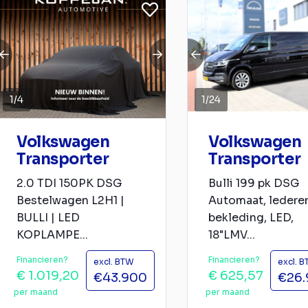
1
/
4
1
/
24
Volkswagen
Volkswagen
Transporter
Transporter
2.0 TDI 150PK DSG
Bulli 199 pk DSG
Bestelwagen L2H1 |
Automaat, ledere
BULLI | LED
bekleding, LED,
KOPLAMPE...
18"LMV...
Financieren?
Financieren?
excl. BTW
excl. 
€ 1.019,20
€ 625,57
€43.900
€26.
per maand
per maand