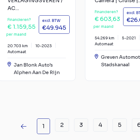
VERLAGINGSVEREN /
Camera | Cruise |..
AC...
Financieren?
excl. 
€ 603,63
€26
Financieren?
excl. BTW
€ 1.159,55
per maand
€49.945
per maand
54.269 km
5-2021
Automaat
20.703 km
10-2023
Automaat
Greven Automot
Stadskanaal
Jan Blonk Auto's
Alphen Aan De Rijn
2
3
4
5
1