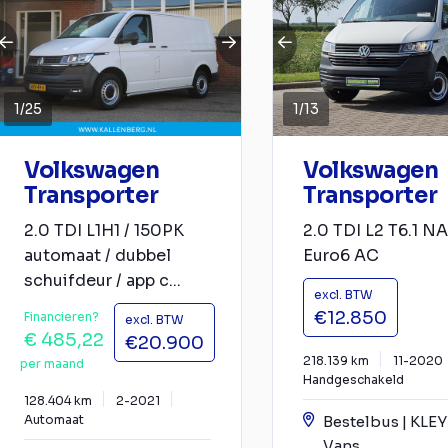
1
/
25
1
/
13
Volkswagen
Volkswagen
Transporter
Transporter
2.0 TDI L1H1 / 150PK
2.0 TDI L2 T6.1 N
automaat / dubbel
Euro6 AC
schuifdeur / app c...
excl. BTW
€12.850
Financieren?
excl. BTW
€ 485,22
€20.900
218.139 km
11-2020
per maand
Handgeschakeld
128.404 km
2-2021
Automaat
Bestelbus | KLE
Vans