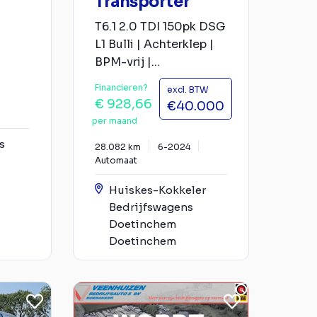
Transporter
T6.1 2.0 TDI 150pk DSG
L1 Bulli | Achterklep |
BPM-vrij |...
Financieren?
excl. BTW
€ 928,66
€40.000
per maand
s
28.082 km
6-2024
Automaat
Huiskes-Kokkeler
Bedrijfswagens
Doetinchem
Doetinchem