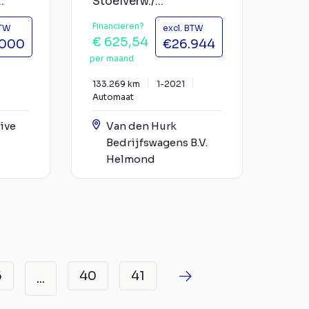
.
Stoelverw./...
Financieren?
BTW
excl. BTW
€ 625,54
.000
€26.944
per maand
133.269 km
1-2021
Automaat
ive
Van den Hurk
Bedrijfswagens B.V.
Helmond
6
40
41
...