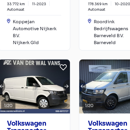
33.772 km
11-2023
178.369 km
10-202
Automaat
Automaat
Koppejan
Roordink
Automotive Nijkerk
Bedrijfswagens
B.V.
Barneveld B.V.
Nijkerk Gld
Barneveld
1
/
20
1
/
20
Volkswagen
Volkswagen