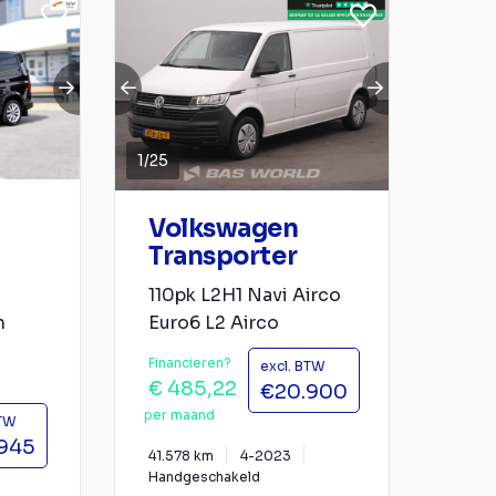
1
/
25
Volkswagen
Transporter
110pk L2H1 Navi Airco
n
Euro6 L2 Airco
Financieren?
excl. BTW
€ 485,22
€20.900
per maand
BTW
945
41.578 km
4-2023
Handgeschakeld