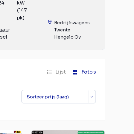
24
kW
(147
pk)
Bedrijfswagens
Twente
dstof
sel
Hengelo Ov
Lijst
Foto's