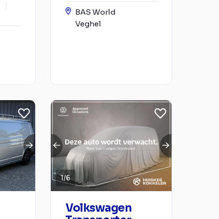
0
BAS World
Veghel
1
/
6
Volkswagen