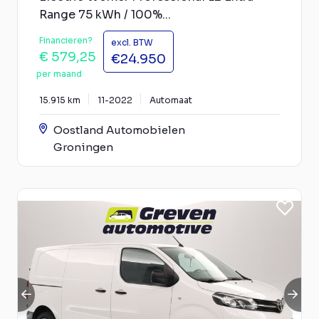
Range 75 kWh / 100%...
Financieren?
excl. BTW
€ 579,25
€24.950
per maand
15.915 km
11-2022
Automaat
Oostland Automobielen
Groningen