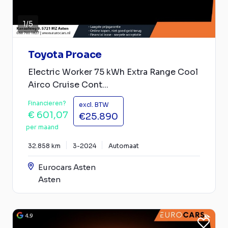
1
/
5
Toyota Proace
Electric Worker 75 kWh Extra Range Cool
Airco Cruise Cont...
Financieren?
excl. BTW
€ 601,07
€25.890
per maand
32.858 km
3-2024
Automaat
Eurocars Asten
Asten