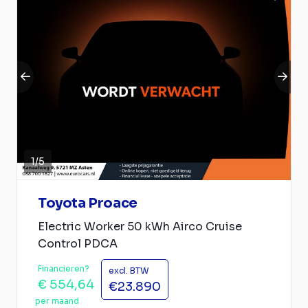
1
/
5
Toyota Proace
Electric Worker 50 kWh Airco Cruise
Control PDCA
Financieren?
excl. BTW
€ 554,64
€23.890
per maand