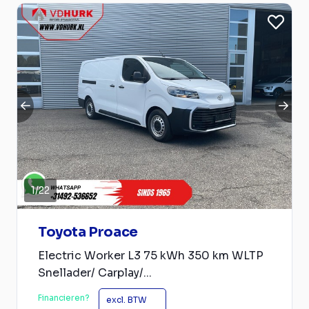
1
/
22
Toyota Proace
Electric Worker L3 75 kWh 350 km WLTP
Snellader/ Carplay/...
Financieren?
excl. BTW