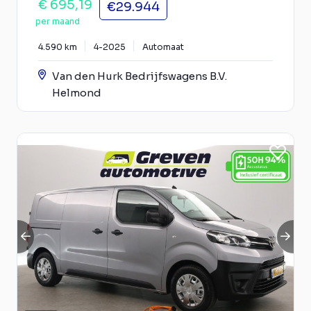
€ 695,19
€29.944
per maand
4.590 km
4-2025
Automaat
Van den Hurk Bedrijfswagens B.V.
Helmond