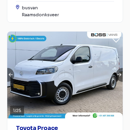
busvan
Raamsdonksveer
1
/
25
Toyota Proace