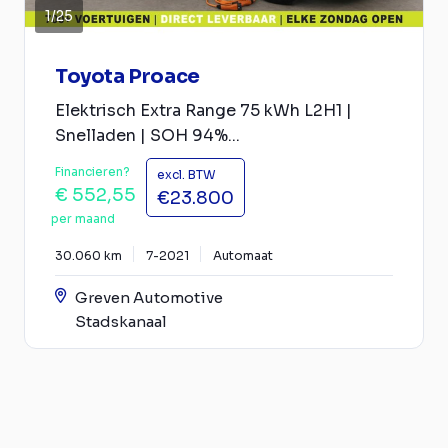
1
/
25
Toyota Proace
Elektrisch Extra Range 75 kWh L2H1 |
Snelladen | SOH 94%...
Financieren?
excl. BTW
€ 552,55
€23.800
per maand
30.060 km
7-2021
Automaat
Greven Automotive
Stadskanaal