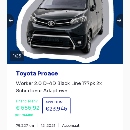
1
/
25
Toyota Proace
Worker 2.0 D-4D Black Line 177pk 2x
Schuifdeur Adaptieve...
Financieren?
excl. BTW
€ 555,92
€23.945
per maand
79.327 km
12-2021
Automaat