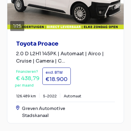
1
/
25
Toyota Proace
2.0 D L2H1 145PK | Automaat | Airco |
Cruise | Camera | C...
Financieren?
excl. BTW
€ 438,79
€18.900
per maand
126.489 km
5-2022
Automaat
Greven Automotive
Stadskanaal