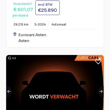
Financieren?
excl. BTW
€ 601,07
€25.890
per maand
29.215 km
3-2024
Automaat
Eurocars Asten
Asten