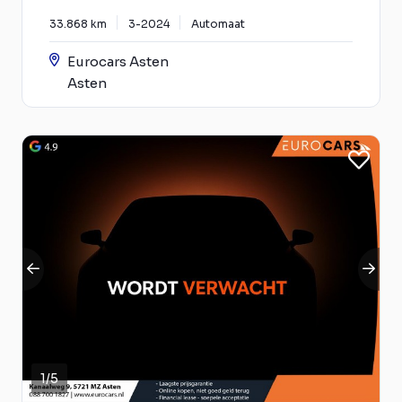
33.868 km
3-2024
Automaat
Eurocars Asten
Asten
1
/
5