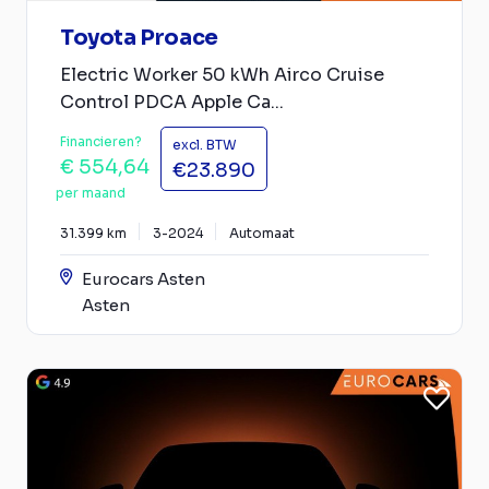
Toyota Proace
Electric Worker 50 kWh Airco Cruise
Control PDCA Apple Ca...
Financieren?
excl. BTW
€ 554,64
€23.890
per maand
31.399 km
3-2024
Automaat
Eurocars Asten
Asten