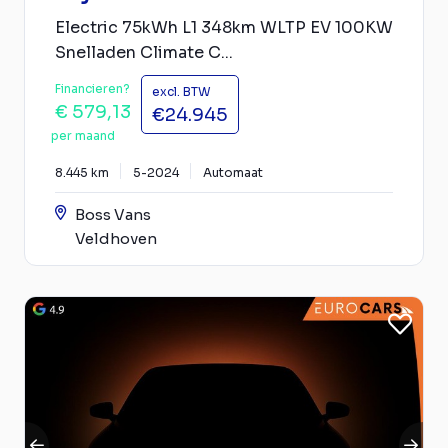
Electric 75kWh L1 348km WLTP EV 100KW
Snelladen Climate C...
Financieren?
excl. BTW
€ 579,13
€24.945
per maand
8.445 km
5-2024
Automaat
Boss Vans
Veldhoven