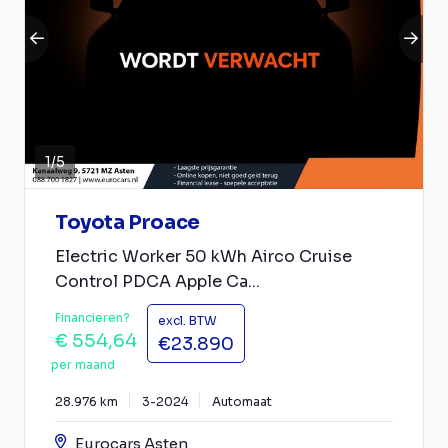
1
/
5
Toyota Proace
Electric Worker 50 kWh Airco Cruise
Control PDCA Apple Ca...
Financieren?
excl. BTW
€ 554,64
€23.890
per maand
28.976 km
3-2024
Automaat
Eurocars Asten