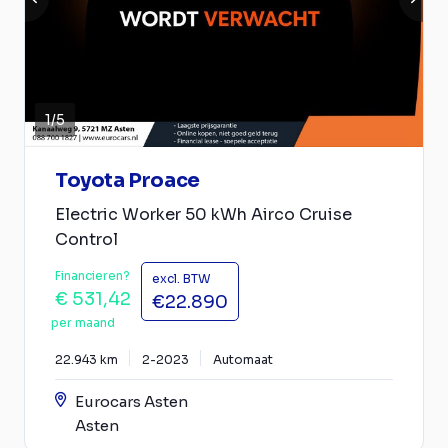
1
/
5
Toyota Proace
Electric Worker 50 kWh Airco Cruise
Control
Financieren?
excl. BTW
€ 531,42
€22.890
per maand
22.943 km
2-2023
Automaat
Eurocars Asten
Asten