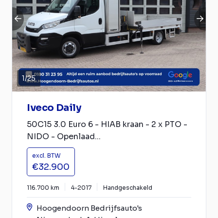
1
/
25
Iveco Daily
50C15 3.0 Euro 6 - HIAB kraan - 2 x PTO -
NIDO - Openlaad...
excl. BTW
€32.900
116.700 km
4-2017
Handgeschakeld
Hoogendoorn Bedrijfsauto's