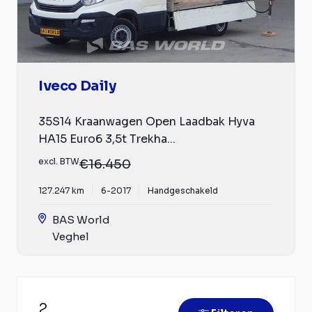
Iveco Daily
35S14 Kraanwagen Open Laadbak Hyva
HA15 Euro6 3,5t Trekha...
excl. BTW
€16.450
127.247 km
6-2017
Handgeschakeld
BAS World
Veghel
2