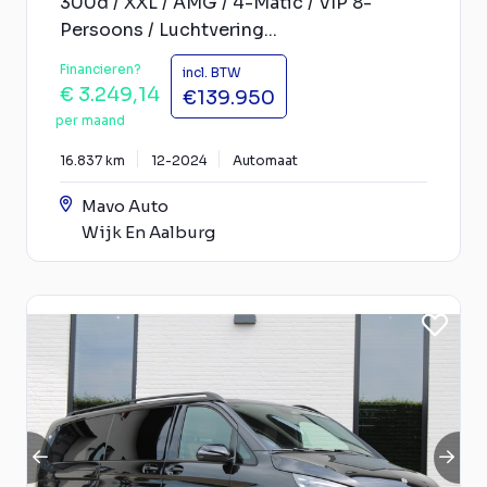
300d / XXL / AMG / 4-Matic / VIP 8-
Persoons / Luchtvering...
Financieren?
incl. BTW
€ 3.249,14
€139.950
per maand
16.837 km
12-2024
Automaat
Mavo Auto
Wijk En Aalburg