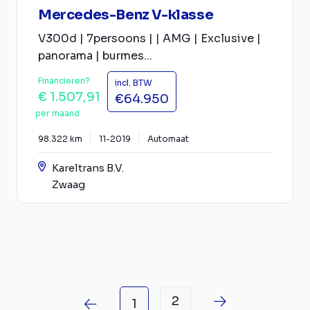
Mercedes-Benz V-klasse
V300d | 7persoons | | AMG | Exclusive |
panorama | burmes...
Financieren?
incl. BTW
€ 1.507,91
€64.950
per maand
98.322 km
11-2019
Automaat
Kareltrans B.V.
Zwaag
2
1