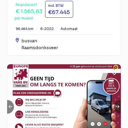
Financieren?
incl. BTW
€ 1.565,83
€67.445
per maand
96.464 km
8-2022
Automaat
busvan
Raamsdonksveer