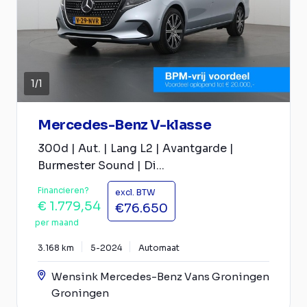
1
/
1
Mercedes-Benz V-klasse
300d | Aut. | Lang L2 | Avantgarde |
Burmester Sound | Di...
Financieren?
excl. BTW
€ 1.779,54
€76.650
per maand
3.168 km
5-2024
Automaat
Wensink Mercedes-Benz Vans Groningen
Groningen