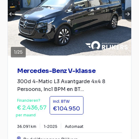
1
/
25
Mercedes-Benz V-klasse
300d 4-Matic L3 Avantgarde 4x4 8
Persoons, Incl BPM en BT...
Financieren?
incl. BTW
€ 2.436,57
€104.950
per maand
36.091 km
1-2025
Automaat