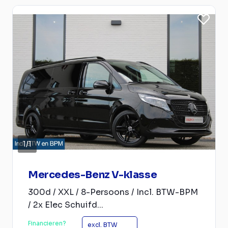
1
/
1
Mercedes-Benz V-klasse
300d / XXL / 8-Persoons / Incl. BTW-BPM
/ 2x Elec Schuifd...
Financieren?
excl. BTW