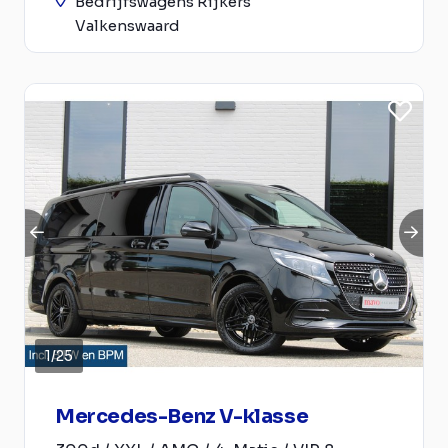
Bedrijfswagens Rijkers
Valkenswaard
1
/
25
Mercedes-Benz V-klasse