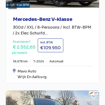
1
/
1
Mercedes-Benz V-klasse
300d / XXL / 8-Persoons / Incl. BTW-BPM
/ 2x Elec Schuifd...
Financieren?
incl. BTW
€ 2.552,65
€109.950
per maand
36.678 km
7-2024
Automaat
Mavo Auto
Wijk En Aalburg