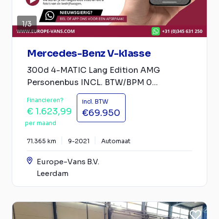
1
/
3
Mercedes-Benz V-klasse
300d 4-MATIC Lang Edition AMG
Personenbus INCL. BTW/BPM 0...
Financieren?
incl. BTW
€ 1.623,99
€69.950
per maand
71.365 km
9-2021
Automaat
Europe-Vans B.V.
Leerdam