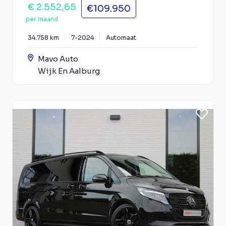
€ 2.552,65
€109.950
per maand
34.758 km
7-2024
Automaat
Mavo Auto
Wijk En Aalburg