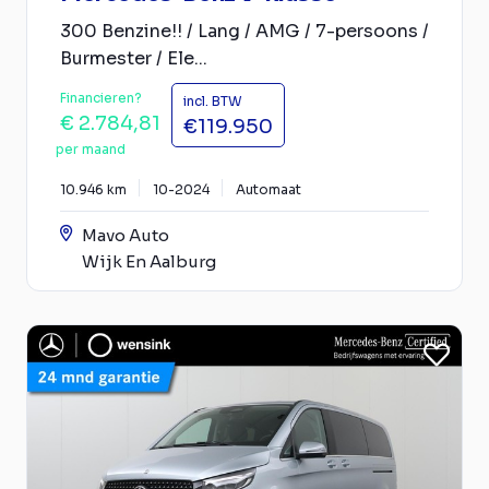
300 Benzine!! / Lang / AMG / 7-persoons /
Burmester / Ele...
Financieren?
incl. BTW
€ 2.784,81
€119.950
per maand
10.946 km
10-2024
Automaat
Mavo Auto
Wijk En Aalburg