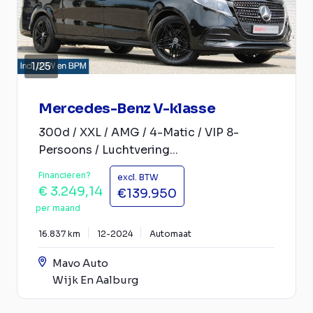
1
/
25
Mercedes-Benz V-klasse
300d / XXL / AMG / 4-Matic / VIP 8-
Persoons / Luchtvering...
Financieren?
excl. BTW
€ 3.249,14
€139.950
per maand
16.837 km
12-2024
Automaat
Mavo Auto
Wijk En Aalburg