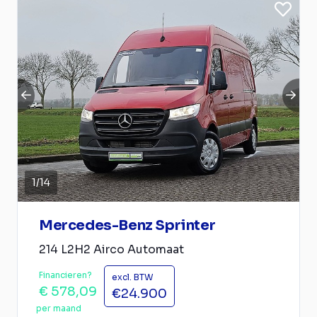
1
/
14
Mercedes-Benz Sprinter
214 L2H2 Airco Automaat
Financieren?
excl. BTW
€ 578,09
€24.900
per maand