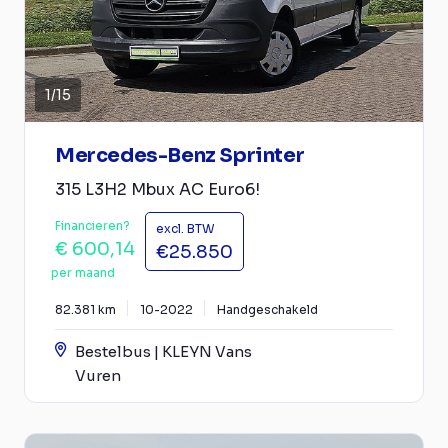
1
/
15
Mercedes-Benz Sprinter
315 L3H2 Mbux AC Euro6!
Financieren?
excl. BTW
€ 600,14
€25.850
per maand
82.381 km
10-2022
Handgeschakeld
Bestelbus | KLEYN Vans
Vuren