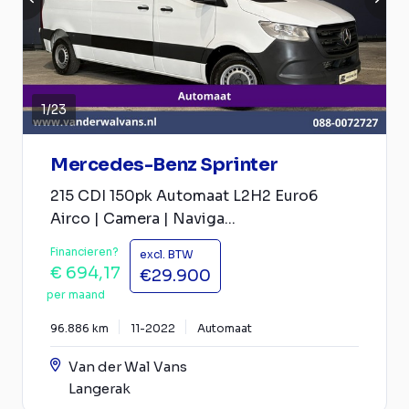
1
/
23
Mercedes-Benz Sprinter
215 CDI 150pk Automaat L2H2 Euro6
Airco | Camera | Naviga...
Financieren?
excl. BTW
€ 694,17
€29.900
per maand
96.886 km
11-2022
Automaat
Van der Wal Vans
Langerak