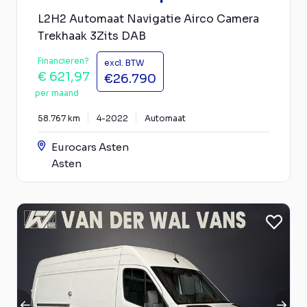
L2H2 Automaat Navigatie Airco Camera
Trekhaak 3Zits DAB
Financieren?
excl. BTW
€ 621,97
€26.790
per maand
58.767 km
4-2022
Automaat
Eurocars Asten
Asten