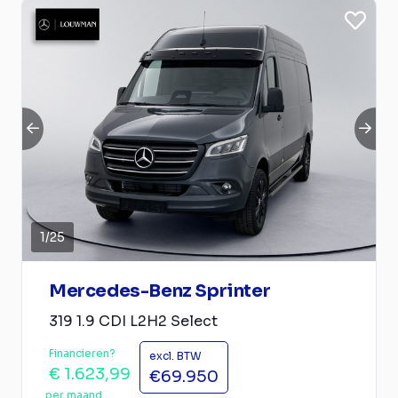
1
/
25
Mercedes-Benz Sprinter
319 1.9 CDI L2H2 Select
Financieren?
excl. BTW
€ 1.623,99
€69.950
per maand