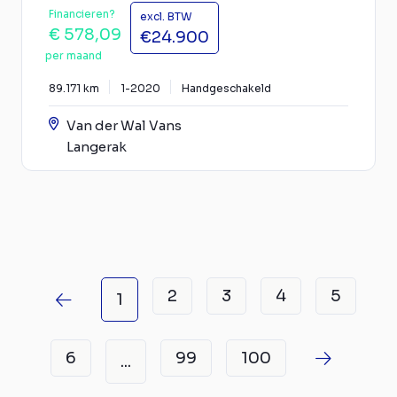
Financieren?
excl. BTW
€ 578,09
€24.900
per maand
89.171 km
1-2020
Handgeschakeld
Van der Wal Vans
Langerak
2
3
4
5
1
6
99
100
...