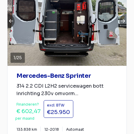
1
/
25
Mercedes-Benz Sprinter
314 2.2 CDI L2H2 servicewagen bott
inrichting 230v omvorm...
Financieren?
excl. BTW
€ 602,47
€25.950
per maand
133.838 km
12-2018
Automaat