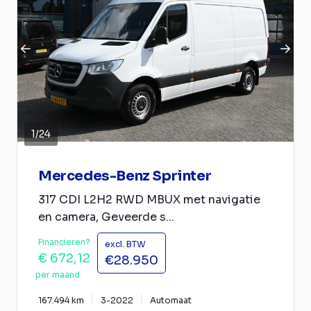
1
/
24
Mercedes-Benz Sprinter
317 CDI L2H2 RWD MBUX met navigatie
en camera, Geveerde s...
Financieren?
excl. BTW
€ 672,12
€28.950
per maand
167.494 km
3-2022
Automaat