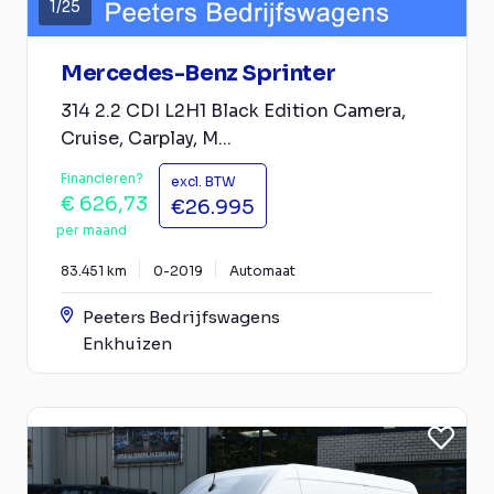
1
/
25
Mercedes-Benz Sprinter
314 2.2 CDI L2H1 Black Edition Camera,
Cruise, Carplay, M...
Financieren?
excl. BTW
€ 626,73
€26.995
per maand
83.451 km
0-2019
Automaat
Peeters Bedrijfswagens
Enkhuizen