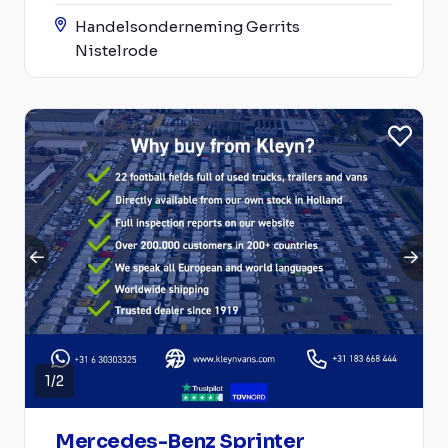
Handelsonderneming Gerrits
Nistelrode
1
/
2
Mercedes-Benz Sprinter