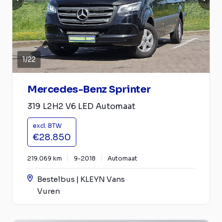
1
/
22
Mercedes-Benz Sprinter
319 L2H2 V6 LED Automaat
excl. BTW
€28.850
219.069 km
9-2018
Automaat
Bestelbus | KLEYN Vans
Vuren