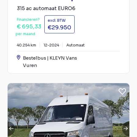
315 ac automaat EURO6
Financieren?
excl. BTW
€ 695,33
€29.950
per maand
40.254 km
12-2024
Automaat
Bestelbus | KLEYN Vans
Vuren