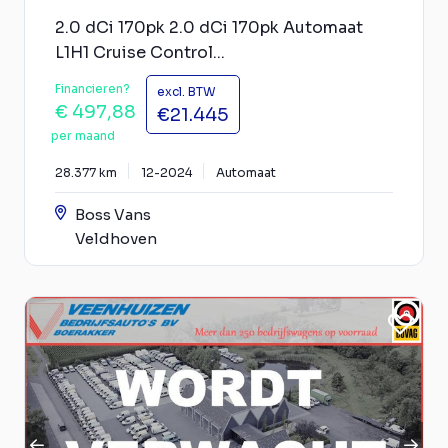
2.0 dCi 170pk 2.0 dCi 170pk Automaat
L1H1 Cruise Control...
Financieren?
excl. BTW
€ 497,88
€21.445
per maand
28.377 km
12-2024
Automaat
Boss Vans
Veldhoven