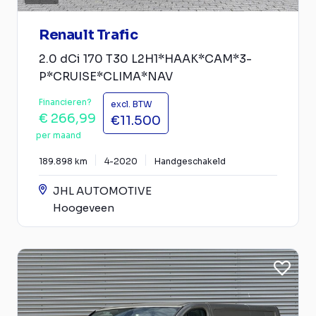
Renault Trafic
2.0 dCi 170 T30 L2H1*HAAK*CAM*3-
P*CRUISE*CLIMA*NAV
Financieren?
excl. BTW
€ 266,99
€11.500
per maand
189.898 km
4-2020
Handgeschakeld
JHL AUTOMOTIVE
Hoogeveen