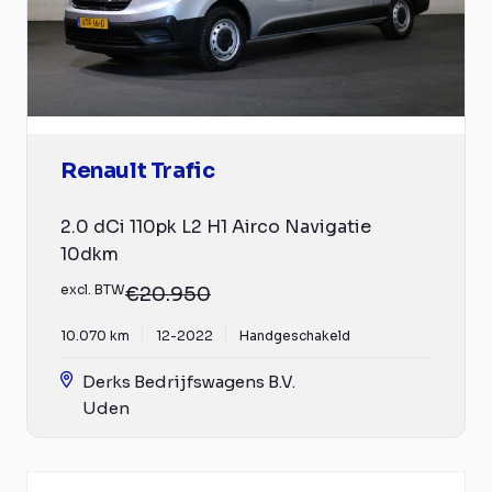
Renault Trafic
2.0 dCi 110pk L2 H1 Airco Navigatie
10dkm
excl. BTW
€20.950
10.070 km
12-2022
Handgeschakeld
Derks Bedrijfswagens B.V.
Uden