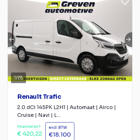
1
/
25
Renault Trafic
2.0 dCi 145PK L2H1 | Automaat | Airco |
Cruise | Navi | L...
Financieren?
excl. BTW
€ 420,22
€18.100