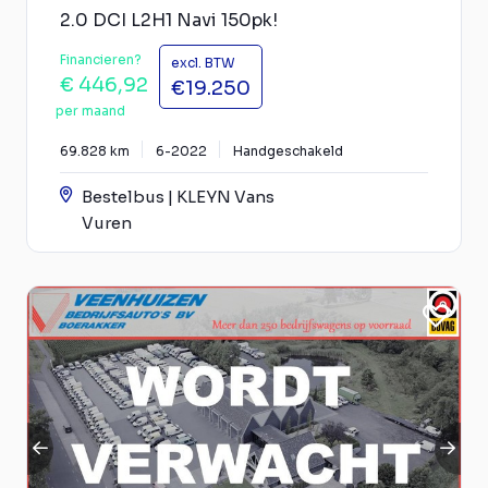
2.0 DCI L2H1 Navi 150pk!
Financieren?
excl. BTW
€ 446,92
€19.250
per maand
69.828 km
6-2022
Handgeschakeld
Bestelbus | KLEYN Vans
Vuren