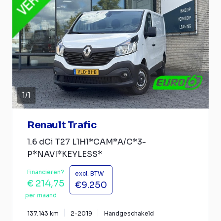
1
/
1
Renault Trafic
1.6 dCi T27 L1H1*CAM*A/C*3-
P*NAVI*KEYLESS*
Financieren?
excl. BTW
€ 214,75
€9.250
per maand
137.143 km
2-2019
Handgeschakeld