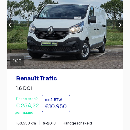
1
/
20
Renault Trafic
1.6 DCI
Financieren?
excl. BTW
€ 254,22
€10.950
per maand
168.558 km
9-2018
Handgeschakeld