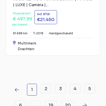
| LUXE | Camera |...
Financieren?
incl. BTW
€ 497,99
€21.450
per maand
81.688 km
7-2018
Handgeschakeld
Multimerk
Drachten
2
3
4
5
1
6
19
20