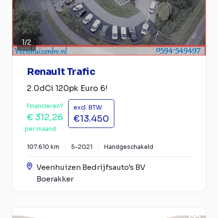
1
/
2
Renault Trafic
2.0dCi 120pk Euro 6!
Financieren?
excl. BTW
€ 312,26
€13.450
per maand
107.610 km
5-2021
Handgeschakeld
Veenhuizen Bedrijfsauto's BV
Boerakker