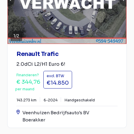
1
/
2
Renault Trafic
2.0dCi L2/H1 Euro 6!
Financieren?
excl. BTW
€ 344,76
€14.850
per maand
143.273 km
6-2024
Handgeschakeld
Veenhuizen Bedrijfsauto's BV
Boerakker