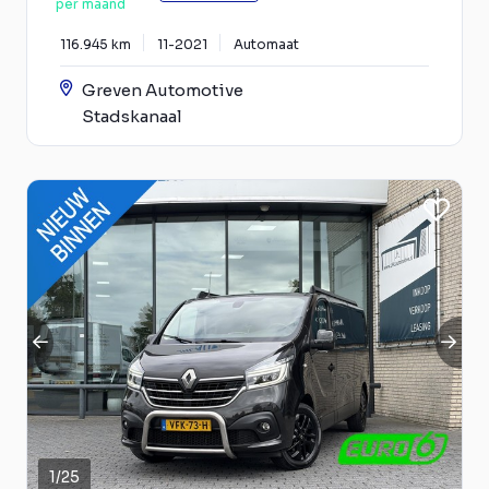
per maand
116.945 km
11-2021
Automaat
Greven Automotive
Stadskanaal
1
/
25