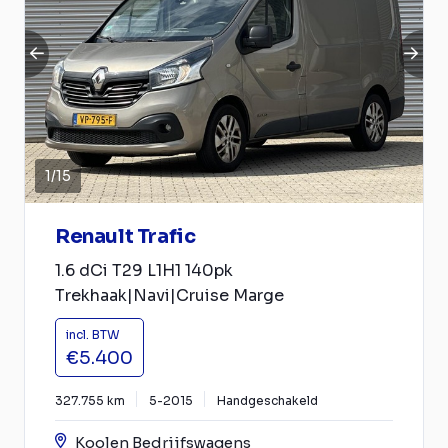
1
/
15
Renault Trafic
1.6 dCi T29 L1H1 140pk
Trekhaak|Navi|Cruise Marge
incl. BTW
€5.400
327.755 km
5-2015
Handgeschakeld
Koolen Bedrijfswagens