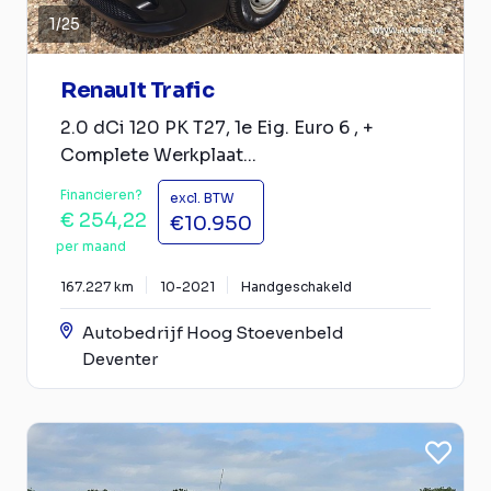
1
/
25
Renault Trafic
2.0 dCi 120 PK T27, 1e Eig. Euro 6 , +
Complete Werkplaat...
Financieren?
excl. BTW
€ 254,22
€10.950
per maand
167.227 km
10-2021
Handgeschakeld
Autobedrijf Hoog Stoevenbeld
Deventer