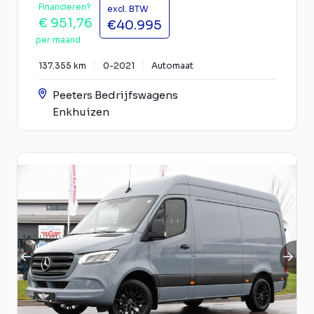
Financieren?
excl. BTW
€ 951,76
€40.995
per maand
137.355 km
0-2021
Automaat
Peeters Bedrijfswagens
Enkhuizen