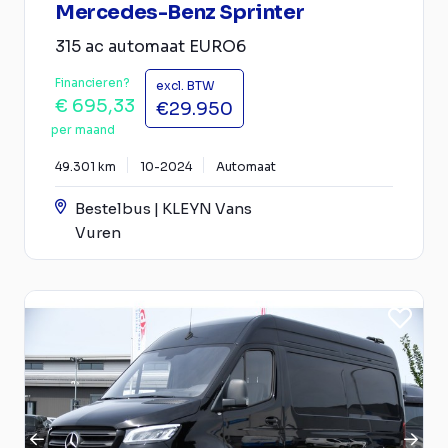
Mercedes-Benz Sprinter
315 ac automaat EURO6
Financieren?
excl. BTW
€ 695,33
€29.950
per maand
49.301 km
10-2024
Automaat
Bestelbus | KLEYN Vans
Vuren