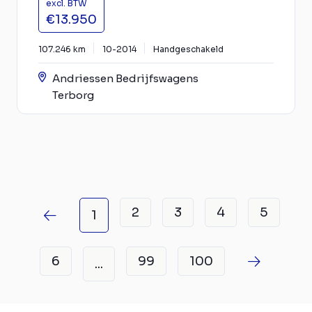
excl. BTW
€13.950
107.246 km
10-2014
Handgeschakeld
Andriessen Bedrijfswagens
Terborg
2
3
4
5
1
6
99
100
...