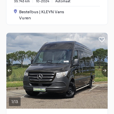
35.743 km
10-2024
Automaat
Bestelbus | KLEYN Vans
Vuren
1
/
13