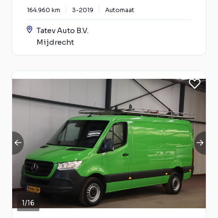
164.960 km
3-2019
Automaat
Tatev Auto B.V.
Mijdrecht
1
/
16