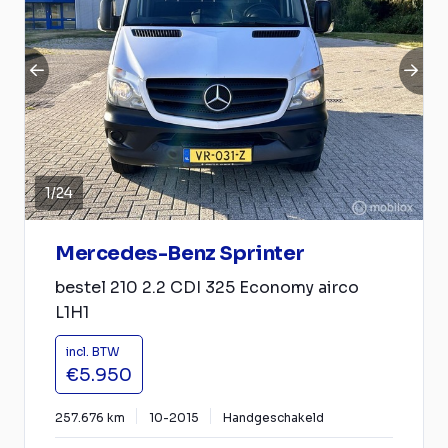
1
/
24
Mercedes-Benz Sprinter
bestel 210 2.2 CDI 325 Economy airco
L1H1
incl. BTW
€5.950
257.676 km
10-2015
Handgeschakeld