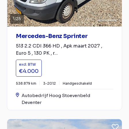
1
/
25
Mercedes-Benz Sprinter
513 2.2 CDI 366 HD , Apk maart 2027 ,
Euro 5 , 130 PK , r...
excl. BTW
€4.000
538.879 km
3-2012
Handgeschakeld
Autobedrijf Hoog Stoevenbeld
Deventer