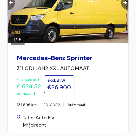
1
/
15
Mercedes-Benz Sprinter
311 CDI L4H2 XXL AUTOMAAT
Financieren?
excl. BTW
€ 624,52
€26.900
per maand
131.596 km
10-2022
Automaat
Tatev Auto B.V.
Mijdrecht