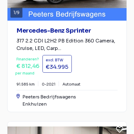
1
/
9
Mercedes-Benz Sprinter
317 2.2 CDI L2H2 PB Edition 360 Camera,
Cruise, LED, Carp...
Financieren?
excl. BTW
€ 812,46
€34.995
per maand
91.585 km
0-2021
Automaat
Peeters Bedrijfswagens
Enkhuizen