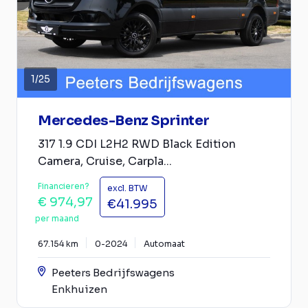
1
/
25
Mercedes-Benz Sprinter
317 1.9 CDI L2H2 RWD Black Edition
Camera, Cruise, Carpla...
Financieren?
excl. BTW
€ 974,97
€41.995
per maand
67.154 km
0-2024
Automaat
Peeters Bedrijfswagens
Enkhuizen