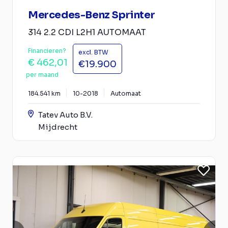
Mercedes-Benz Sprinter
314 2.2 CDI L2H1 AUTOMAAT
Financieren?
excl. BTW
€ 462,01
€19.900
per maand
184.541 km
10-2018
Automaat
Tatev Auto B.V.
Mijdrecht