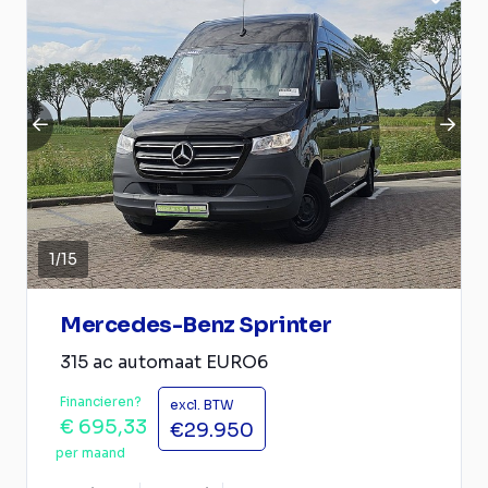
1
/
15
Mercedes-Benz Sprinter
315 ac automaat EURO6
Financieren?
excl. BTW
€ 695,33
€29.950
per maand