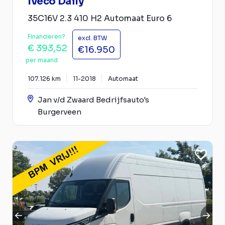
Iveco Daily
35C16V 2.3 410 H2 Automaat Euro 6
Financieren?
excl. BTW
€ 393,52
€16.950
per maand
107.126 km
11-2018
Automaat
Jan v/d Zwaard Bedrijfsauto's
Burgerveen