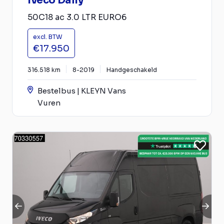
Iveco Daily
50C18 ac 3.0 LTR EURO6
excl. BTW
€17.950
316.518 km
8-2019
Handgeschakeld
Bestelbus | KLEYN Vans
Vuren