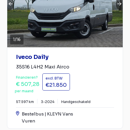
1
/
16
Iveco Daily
35S16 L4H2 Maxi Airco
Financieren?
excl. BTW
€ 507,28
€21.850
per maand
57.597 km
3-2024
Handgeschakeld
Bestelbus | KLEYN Vans
Vuren