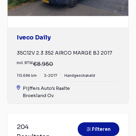
Iveco Daily
35C12V 2.3 352 AIRCO MARGE BJ 2017
incl. BTW
€8.950
113.696 km
3-2017
Handgeschakeld
Pijffers Auto's Raalte
Broekland Ov
204
Filteren