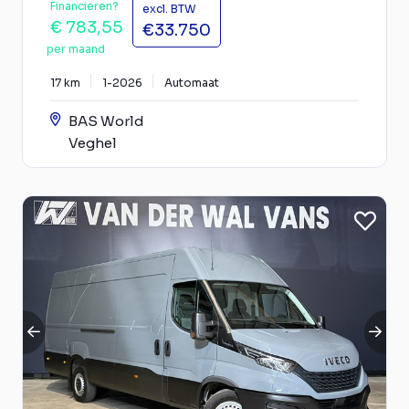
Financieren?
excl. BTW
€ 783,55
€33.750
per maand
17 km
1-2026
Automaat
BAS World
Veghel