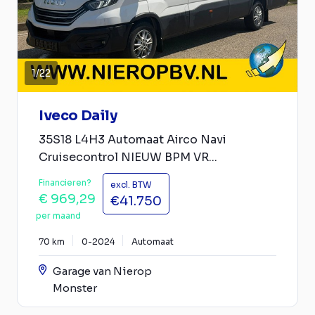
1
/
22
Iveco Daily
35S18 L4H3 Automaat Airco Navi
Cruisecontrol NIEUW BPM VR...
Financieren?
excl. BTW
€ 969,29
€41.750
per maand
70 km
0-2024
Automaat
Garage van Nierop
Monster