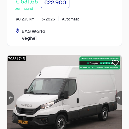
€ 531,66
€22.900
per maand
90.235 km
3-2023
Automaat
BAS World
Veghel