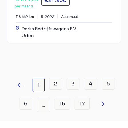
€24.950
per maand
116.442 km
5-2022
Automaat
Derks Bedrijfswagens B.V.
Uden
2
3
4
5
1
6
16
17
...