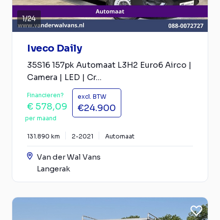
1
/
24
Iveco Daily
35S16 157pk Automaat L3H2 Euro6 Airco |
Camera | LED | Cr...
Financieren?
excl. BTW
€ 578,09
€24.900
per maand
131.890 km
2-2021
Automaat
Van der Wal Vans
Langerak