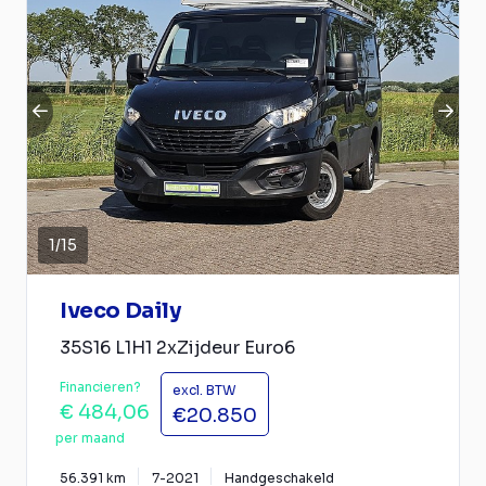
1
/
15
Iveco Daily
35S16 L1H1 2xZijdeur Euro6
Financieren?
excl. BTW
€ 484,06
€20.850
per maand
56.391 km
7-2021
Handgeschakeld