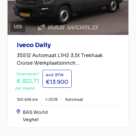
1
/
25
Iveco Daily
35S12 Automaat L1H2 3,5t Trekhaak
Cruise Werkplaatsinrich...
Financieren?
excl. BTW
€ 322,71
€13.900
per maand
150.406 km
1-2018
Automaat
BAS World
Veghel