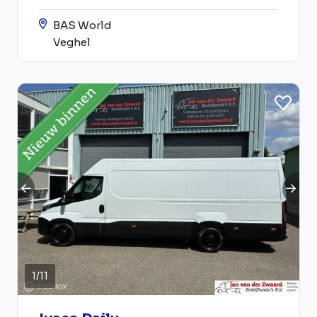
BAS World
Veghel
1
/
11