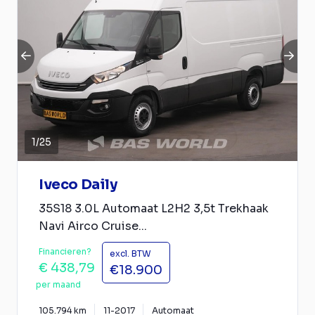
1
/
25
Iveco Daily
35S18 3.0L Automaat L2H2 3,5t Trekhaak
Navi Airco Cruise...
Financieren?
excl. BTW
€ 438,79
€18.900
per maand
105.794 km
11-2017
Automaat