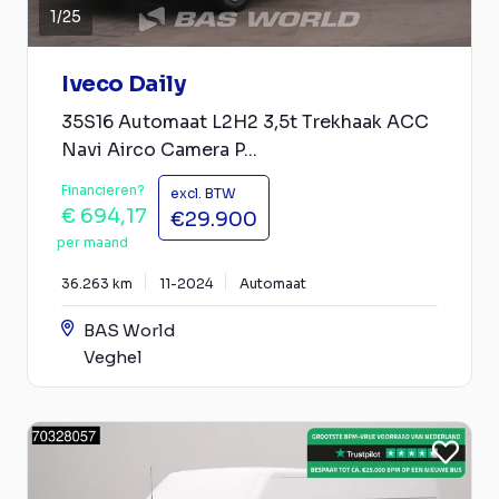
1
/
25
Iveco Daily
35S16 Automaat L2H2 3,5t Trekhaak ACC
Navi Airco Camera P...
Financieren?
excl. BTW
€ 694,17
€29.900
per maand
36.263 km
11-2024
Automaat
BAS World
Veghel