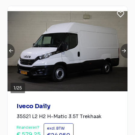
1
/
25
Iveco Daily
35S21 L2 H2 H-Matic 3.5T Trekhaak
Financieren?
excl. BTW
€ 579,25