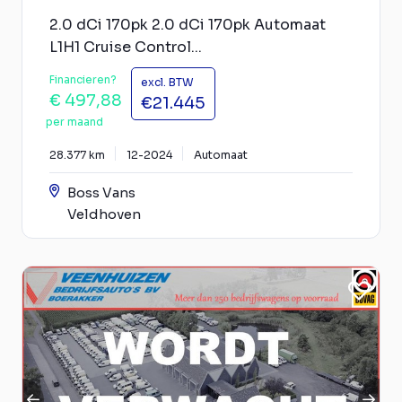
2.0 dCi 170pk 2.0 dCi 170pk Automaat
L1H1 Cruise Control...
Financieren?
excl. BTW
€ 497,88
€21.445
per maand
28.377 km
12-2024
Automaat
Boss Vans
Veldhoven