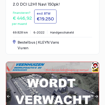
2.0 DCI L2H1 Navi 150pk!
Financieren?
excl. BTW
€ 446,92
€19.250
per maand
69.828 km
6-2022
Handgeschakeld
Bestelbus | KLEYN Vans
Vuren