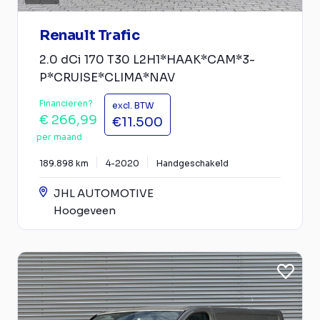
Renault Trafic
2.0 dCi 170 T30 L2H1*HAAK*CAM*3-
P*CRUISE*CLIMA*NAV
Financieren?
excl. BTW
€ 266,99
€11.500
per maand
189.898 km
4-2020
Handgeschakeld
JHL AUTOMOTIVE
Hoogeveen