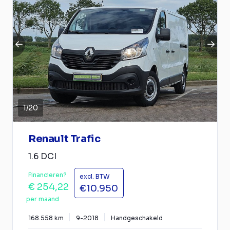
1
/
20
Renault Trafic
1.6 DCI
Financieren?
excl. BTW
€ 254,22
€10.950
per maand
168.558 km
9-2018
Handgeschakeld