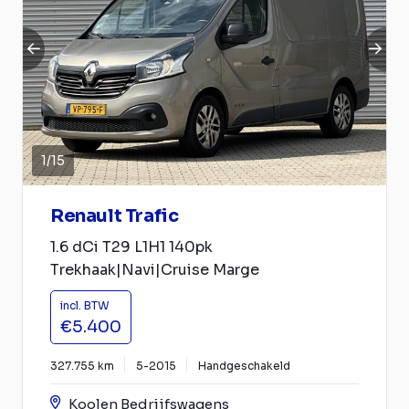
1
/
15
Renault Trafic
1.6 dCi T29 L1H1 140pk
Trekhaak|Navi|Cruise Marge
incl. BTW
€5.400
327.755 km
5-2015
Handgeschakeld
Koolen Bedrijfswagens