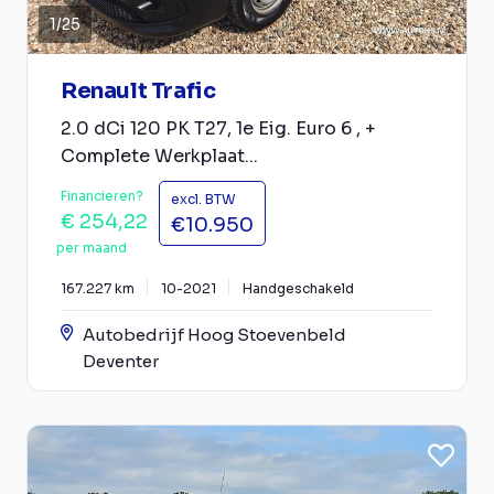
1
/
25
Renault Trafic
2.0 dCi 120 PK T27, 1e Eig. Euro 6 , +
Complete Werkplaat...
Financieren?
excl. BTW
€ 254,22
€10.950
per maand
167.227 km
10-2021
Handgeschakeld
Autobedrijf Hoog Stoevenbeld
Deventer