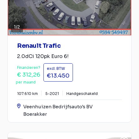
1
/
2
Renault Trafic
2.0dCi 120pk Euro 6!
Financieren?
excl. BTW
€ 312,26
€13.450
per maand
107.610 km
5-2021
Handgeschakeld
Veenhuizen Bedrijfsauto's BV
Boerakker