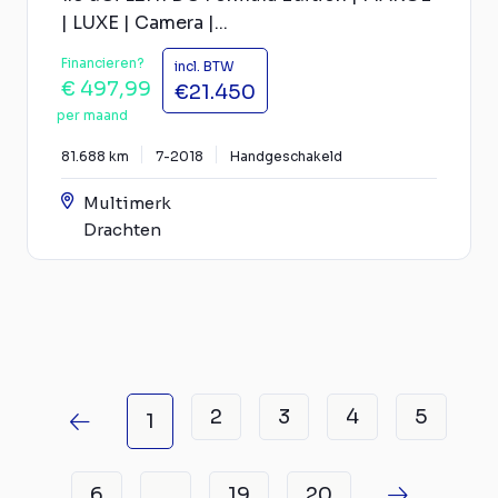
| LUXE | Camera |...
Financieren?
incl. BTW
€ 497,99
€21.450
per maand
81.688 km
7-2018
Handgeschakeld
Multimerk
Drachten
2
3
4
5
1
6
19
20