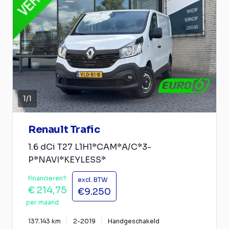
1
/
1
Renault Trafic
1.6 dCi T27 L1H1*CAM*A/C*3-
P*NAVI*KEYLESS*
Financieren?
excl. BTW
€ 214,75
€9.250
per maand
137.143 km
2-2019
Handgeschakeld