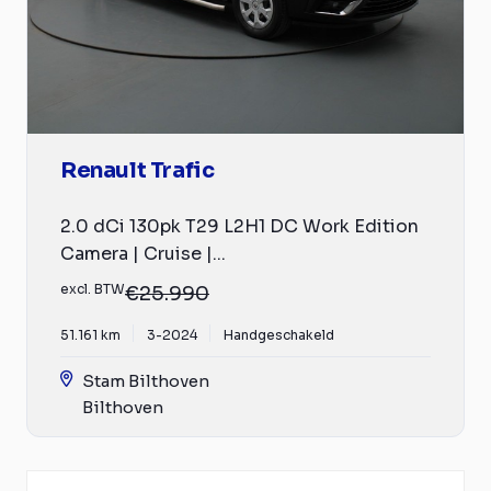
Renault Trafic
2.0 dCi 130pk T29 L2H1 DC Work Edition
Camera | Cruise |...
excl. BTW
€25.990
51.161 km
3-2024
Handgeschakeld
Stam Bilthoven
Bilthoven