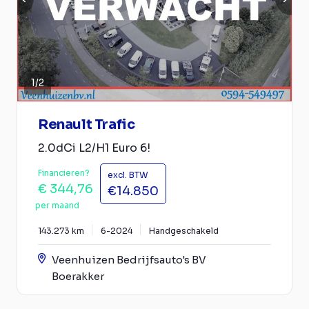
1
/
2
Renault Trafic
2.0dCi L2/H1 Euro 6!
Financieren?
excl. BTW
€ 344,76
€14.850
per maand
143.273 km
6-2024
Handgeschakeld
Veenhuizen Bedrijfsauto's BV
Boerakker