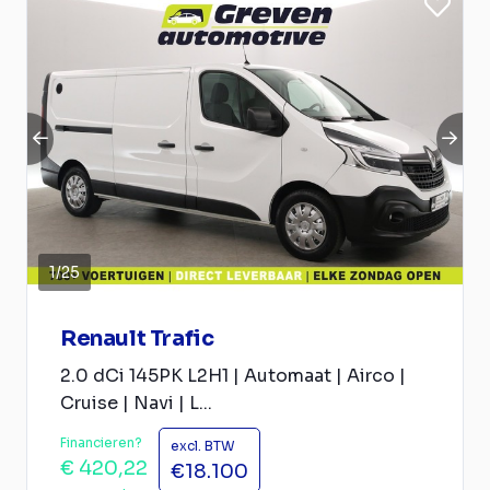
1
/
25
Renault Trafic
2.0 dCi 145PK L2H1 | Automaat | Airco |
Cruise | Navi | L...
Financieren?
excl. BTW
€ 420,22
€18.100