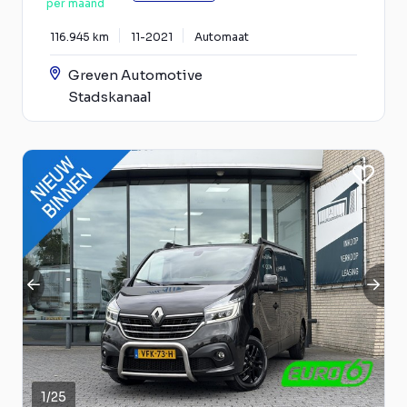
per maand
116.945 km
11-2021
Automaat
Greven Automotive
Stadskanaal
1
/
25