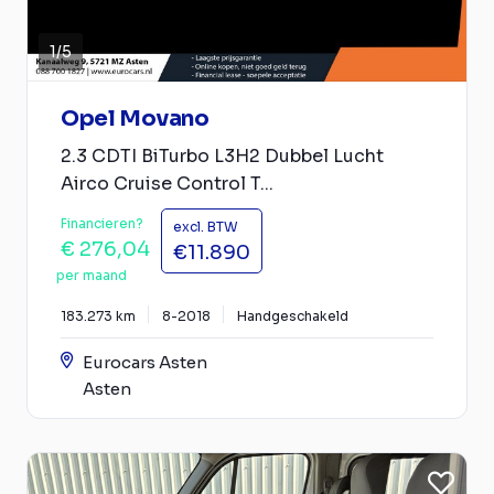
1
/
5
Opel Movano
2.3 CDTI BiTurbo L3H2 Dubbel Lucht
Airco Cruise Control T...
Financieren?
excl. BTW
€ 276,04
€11.890
per maand
183.273 km
8-2018
Handgeschakeld
Eurocars Asten
Asten