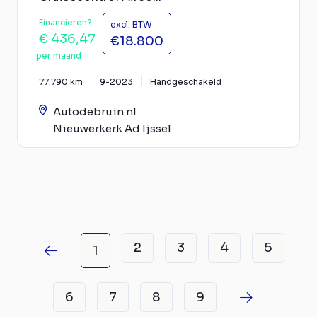
Financieren?
excl. BTW
€ 436,47
€18.800
per maand
77.790 km
9-2023
Handgeschakeld
Autodebruin.nl
Nieuwerkerk Ad Ijssel
2
3
4
5
1
6
7
8
9