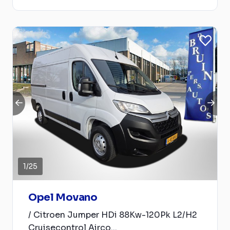
1
/
25
Opel Movano
/ Citroen Jumper HDi 88Kw-120Pk L2/H2
Cruisecontrol Airco...