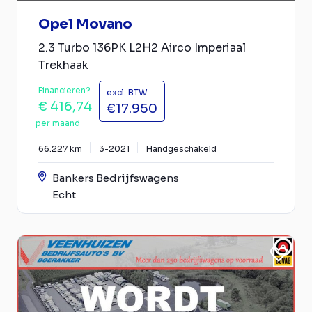
Opel Movano
2.3 Turbo 136PK L2H2 Airco Imperiaal
Trekhaak
Financieren?
excl. BTW
€ 416,74
€17.950
per maand
66.227 km
3-2021
Handgeschakeld
Bankers Bedrijfswagens
Echt