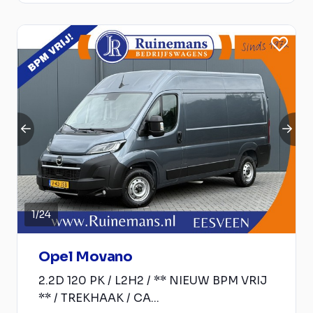
1
/
24
Opel Movano
2.2D 120 PK / L2H2 / ** NIEUW BPM VRIJ
** / TREKHAAK / CA...