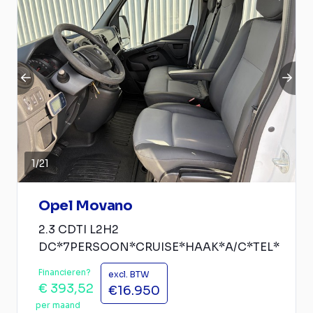
1
/
21
Opel Movano
2.3 CDTI L2H2
DC*7PERSOON*CRUISE*HAAK*A/C*TEL*
Financieren?
excl. BTW
€ 393,52
€16.950
per maand