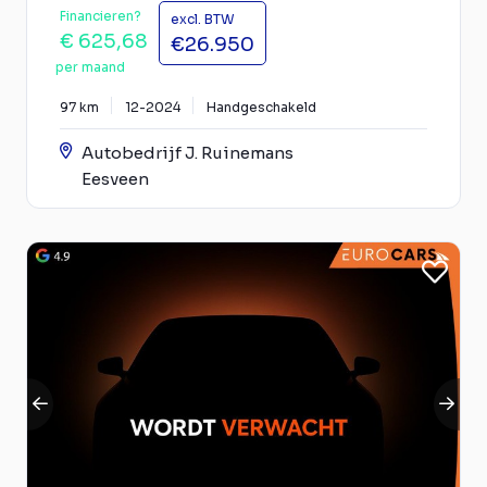
Financieren?
excl. BTW
€ 625,68
€26.950
per maand
97 km
12-2024
Handgeschakeld
Autobedrijf J. Ruinemans
Eesveen