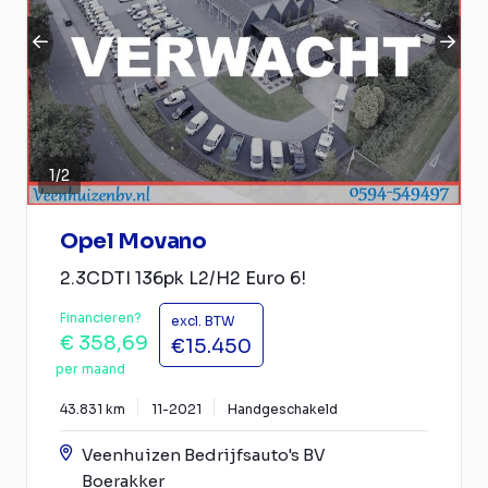
1
/
2
Opel Movano
2.3CDTI 136pk L2/H2 Euro 6!
Financieren?
excl. BTW
€ 358,69
€15.450
per maand
43.831 km
11-2021
Handgeschakeld
Veenhuizen Bedrijfsauto's BV
Boerakker