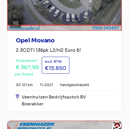
1
/
2
Opel Movano
2.3CDTI 136pk L2/H2 Euro 6!
Financieren?
excl. BTW
€ 367,98
€15.850
per maand
30.121 km
11-2021
Handgeschakeld
Veenhuizen Bedrijfsauto's BV
Boerakker