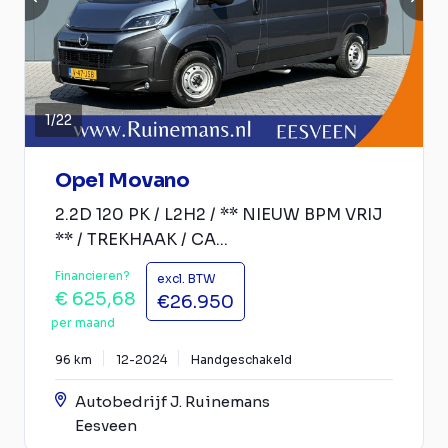
1
/
22
Opel Movano
2.2D 120 PK / L2H2 / ** NIEUW BPM VRIJ
** / TREKHAAK / CA...
Financieren?
excl. BTW
€ 625,68
€26.950
per maand
96 km
12-2024
Handgeschakeld
Autobedrijf J. Ruinemans
Eesveen