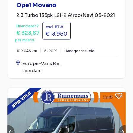
Opel Movano
2.3 Turbo 135pk L2H2 Airco/Navi 05-2021
Financieren?
excl. BTW
€ 323,87
€13.950
per maand
102.046 km
5-2021
Handgeschakeld
Europe-Vans B.V.
Leerdam