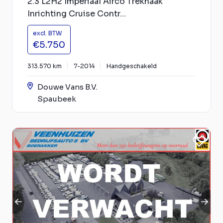
2.3 L2H2 Imperiaal Airco Trekhaak
Inrichting Cruise Contr...
excl. BTW
€5.750
313.570 km
7-2014
Handgeschakeld
Douwe Vans B.V.
Spaubeek