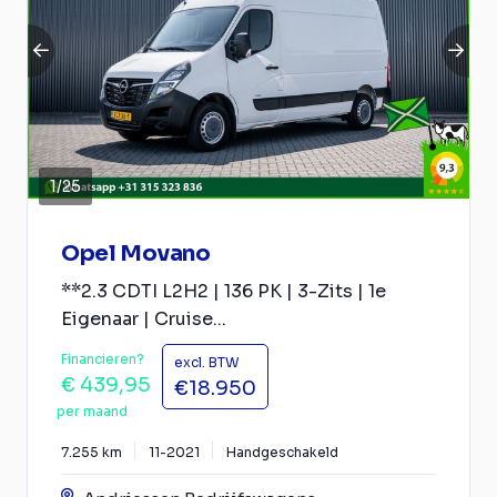
1
/
25
Opel Movano
**2.3 CDTI L2H2 | 136 PK | 3-Zits | 1e
Eigenaar | Cruise...
Financieren?
excl. BTW
€ 439,95
€18.950
per maand
7.255 km
11-2021
Handgeschakeld