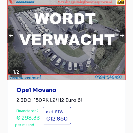
1
/
2
Opel Movano
2.3DCI 150PK L2/H2 Euro 6!
Financieren?
excl. BTW
€ 298,33
€12.850
per maand