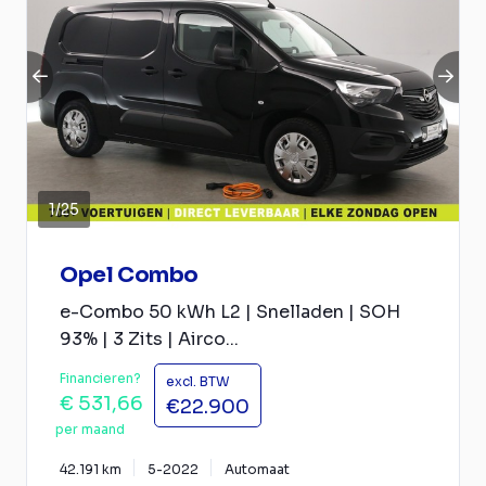
1
/
25
Opel Combo
e-Combo 50 kWh L2 | Snelladen | SOH
93% | 3 Zits | Airco...
Financieren?
excl. BTW
€ 531,66
€22.900
per maand
42.191 km
5-2022
Automaat