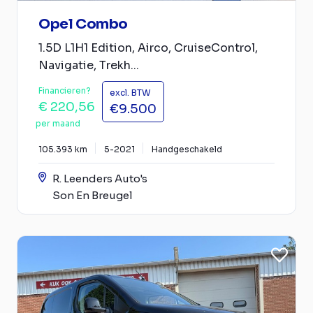
Opel Combo
1.5D L1H1 Edition, Airco, CruiseControl,
Navigatie, Trekh...
Financieren?
excl. BTW
€ 220,56
€9.500
per maand
105.393 km
5-2021
Handgeschakeld
R. Leenders Auto's
Son En Breugel