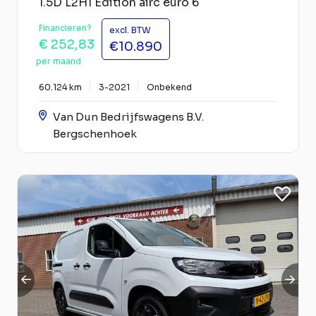
1.5D L2H1 Edition airc euro 6
Financieren?
excl. BTW
€ 252,83
€10.890
per maand
60.124 km
3-2021
Onbekend
Van Dun Bedrijfswagens B.V.
Bergschenhoek