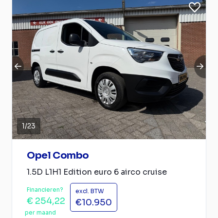
1
/
23
Opel Combo
1.5D L1H1 Edition euro 6 airco cruise
Financieren?
excl. BTW
€ 254,22
€10.950
per maand