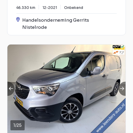
46.330 km
12-2021
Onbekend
Handelsonderneming Gerrits
Nistelrode
1
/
25