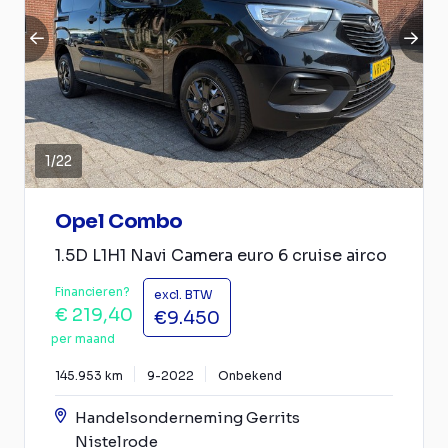
1
/
22
Opel Combo
1.5D L1H1 Navi Camera euro 6 cruise airco
Financieren?
excl. BTW
€ 219,40
€9.450
per maand
145.953 km
9-2022
Onbekend
Handelsonderneming Gerrits
Nistelrode