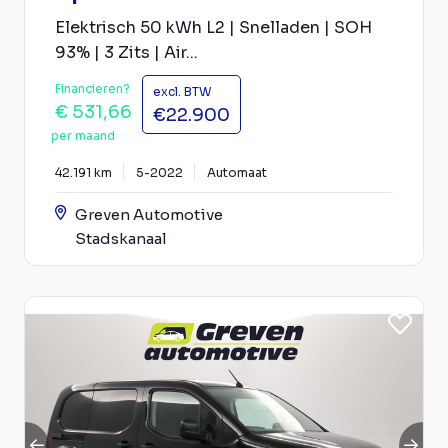
Elektrisch 50 kWh L2 | Snelladen | SOH
93% | 3 Zits | Air...
Financieren?
excl. BTW
€ 531,66
€22.900
per maand
42.191 km
5-2022
Automaat
Greven Automotive
Stadskanaal