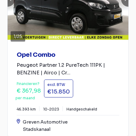
1
/
25
Opel Combo
Peugeot Partner 1.2 PureTech 111PK |
BENZINE | Airco | Cr...
Financieren?
excl. BTW
€ 367,98
€15.850
per maand
46.393 km
10-2023
Handgeschakeld
Greven Automotive
Stadskanaal