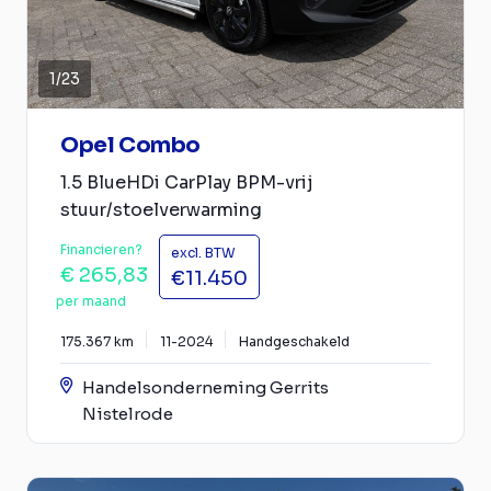
1
/
23
Opel Combo
1.5 BlueHDi CarPlay BPM-vrij
stuur/stoelverwarming
Financieren?
excl. BTW
€ 265,83
€11.450
per maand
175.367 km
11-2024
Handgeschakeld
Handelsonderneming Gerrits
Nistelrode