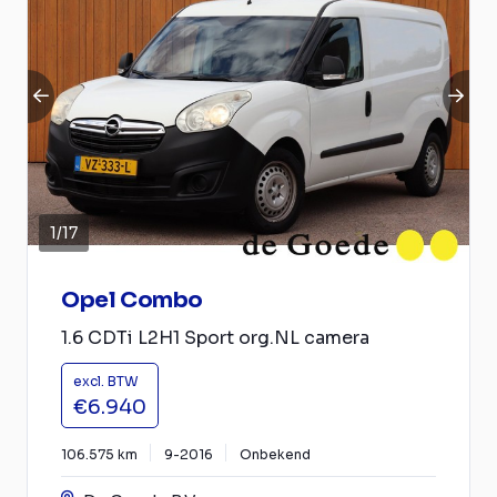
1
/
17
Opel Combo
1.6 CDTi L2H1 Sport org.NL camera
excl. BTW
€6.940
106.575 km
9-2016
Onbekend