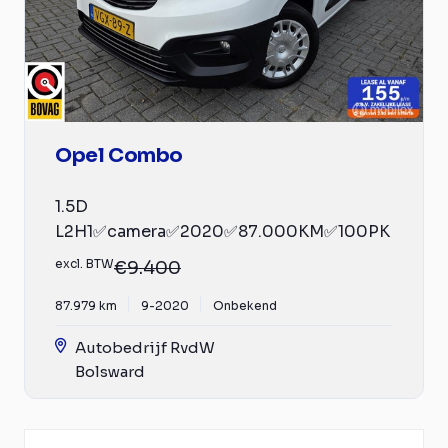
Opel Combo
1.5D
L2H1✅camera✅2020✅87.000KM✅100PK
excl. BTW
€9.400
87.979 km
9-2020
Onbekend
Autobedrijf RvdW
Bolsward