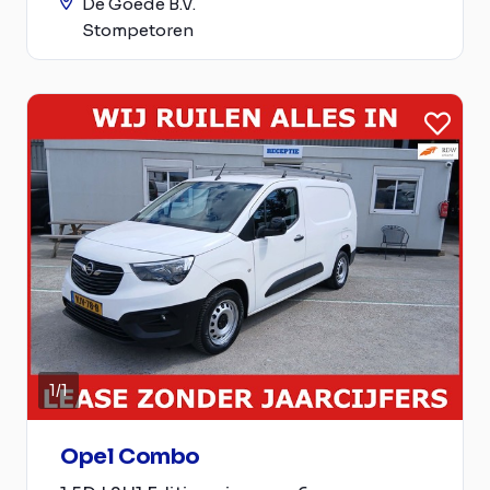
De Goede B.V.
Stompetoren
1
/
1
Opel Combo