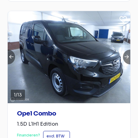
1
/
13
Opel Combo
1.5D L1H1 Edition
Financieren?
excl. BTW