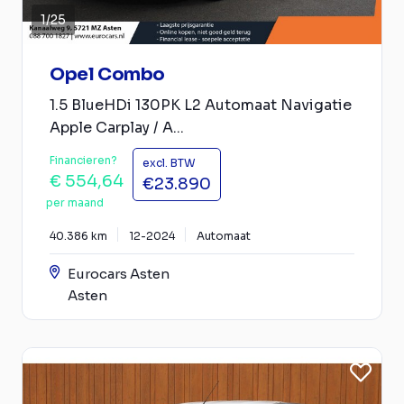
1
/
25
Opel Combo
1.5 BlueHDi 130PK L2 Automaat Navigatie
Apple Carplay / A...
Financieren?
excl. BTW
€ 554,64
€23.890
per maand
40.386 km
12-2024
Automaat
Eurocars Asten
Asten