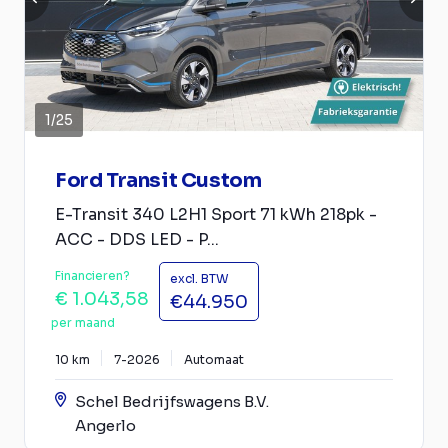
1
/
25
Ford Transit Custom
E-Transit 340 L2H1 Sport 71 kWh 218pk -
ACC - DDS LED - P...
Financieren?
excl. BTW
€ 1.043,58
€44.950
per maand
10 km
7-2026
Automaat
Schel Bedrijfswagens B.V.
Angerlo