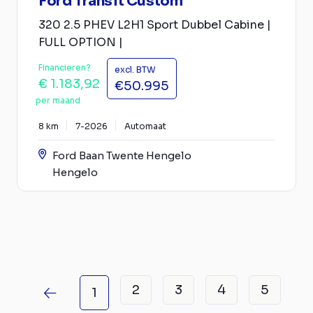
Ford Transit Custom
320 2.5 PHEV L2H1 Sport Dubbel Cabine |
FULL OPTION |
Financieren?
excl. BTW
€ 1.183,92
€50.995
per maand
8 km
7-2026
Automaat
Ford Baan Twente Hengelo
Hengelo
2
3
4
5
1