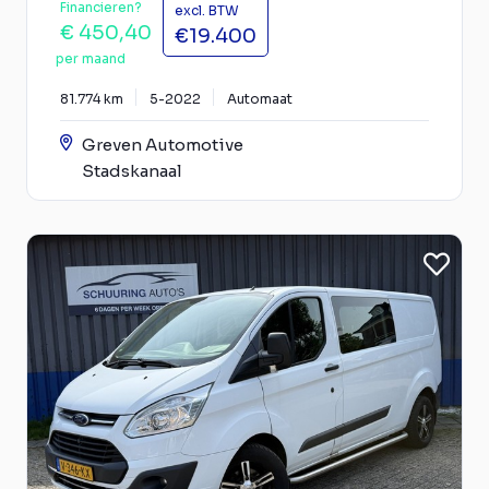
Financieren?
excl. BTW
€ 450,40
€19.400
per maand
81.774 km
5-2022
Automaat
Greven Automotive
Stadskanaal