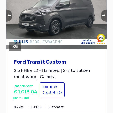
1
/
25
Ford Transit Custom
2.5 PHEV L2H1 Limited | 2-zitplaatsen
rechtsvoor | Camera
Financieren?
excl. BTW
€ 1.018,04
€43.850
per maand
83 km
12-2025
Automaat