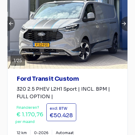
1
/
25
Ford Transit Custom
320 2.5 PHEV L2H1 Sport | INCL. BPM |
FULL OPTION |
Financieren?
excl. BTW
€ 1.170,76
€50.428
per maand
12 km
0-2026
Automaat