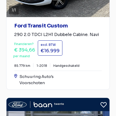
1
/
1
Ford Transit Custom
290 2.0 TDCI L2H1 Dubbele Cabine. Navi
Financieren?
excl. BTW
€ 394,66
€16.999
per maand
85.779 km
1-2018
Handgeschakeld
Schuuring Auto's
Voorschoten