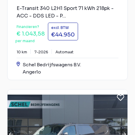
E-Transit 340 L2H1 Sport 71 kWh 218pk -
ACC - DDS LED - P...
Financieren?
excl. BTW
€ 1.043,58
€44.950
per maand
10 km
7-2026
Automaat
Schel Bedrijfswagens B.V.
Angerlo