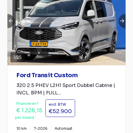
1
/
25
Ford Transit Custom
320 2.5 PHEV L2H1 Sport Dubbel Cabine |
INCL. BPM | FULL...
Financieren?
excl. BTW
€ 1.228,15
€52.900
per maand
10 km
7-2026
Automaat