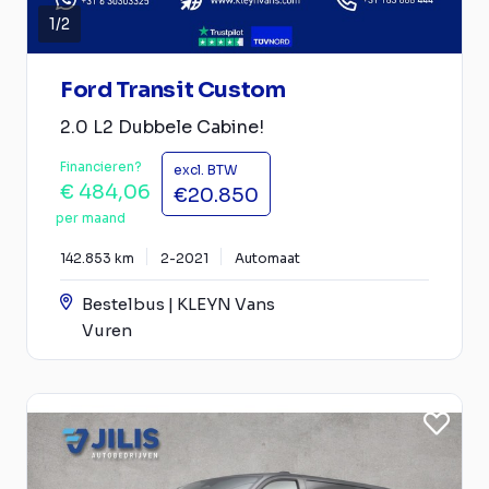
1
/
2
Ford Transit Custom
2.0 L2 Dubbele Cabine!
Financieren?
excl. BTW
€ 484,06
€20.850
per maand
142.853 km
2-2021
Automaat
Bestelbus | KLEYN Vans
Vuren