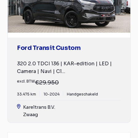
Ford Transit Custom
320 2.0 TDCI 136 | KAR-edition | LED |
Camera | Navi | Cl...
excl. BTW
€29.950
33.475 km
10-2024
Handgeschakeld
Kareltrans B.V.
Zwaag