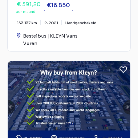
€ 391,20
€16.850
per maand
153.137 km
2-2021
Handgeschakeld
Bestelbus | KLEYN Vans
Vuren