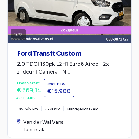
1
/
23
Ford Transit Custom
2.0 TDCI 130pk L2H1 Euro6 Airco | 2x
zijdeur | Camera | N...
Financieren?
excl. BTW
€ 369,14
€15.900
per maand
182.347 km
6-2022
Handgeschakeld
Van der Wal Vans
Langerak