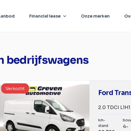
Aanbod
Financial lease
Onze merken
Ov
m bedrijfswagens
Verkocht
Ford Tran
km-
bou
stand
4-