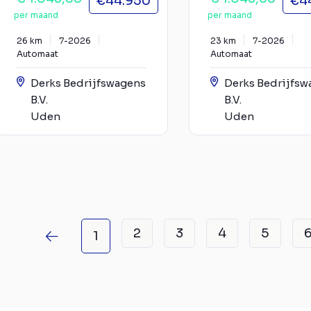
€44.950
€4
per maand
per maand
26 km
7-2026
23 km
7-2026
Automaat
Automaat
Derks Bedrijfswagens
Derks Bedrijfsw
B.V.
B.V.
Uden
Uden
2
3
4
5
1