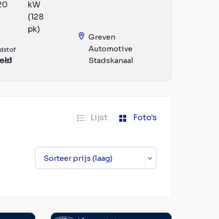
20
kW
(128
pk)
Greven
Automotive
dstof
eld
sel
Stadskanaal
Lijst
Foto's