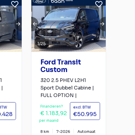
1
/
25
Ford Transit
Custom
1
320 2.5 PHEV L2H1
 |
Sport Dubbel Cabine |
FULL OPTION |
Financieren?
 BTW
excl. BTW
€ 1.183,92
.428
€50.995
per maand
8 km
7-2026
Automaat