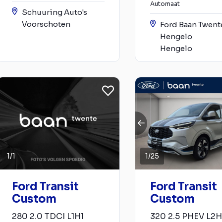
Automaat
Schuuring Auto's
Voorschoten
Ford Baan Twent
Hengelo
Hengelo
1
/
1
1
/
25
Ford Transit
Ford Transit
Custom
Custom
280 2.0 TDCI L1H1
320 2.5 PHEV L2H