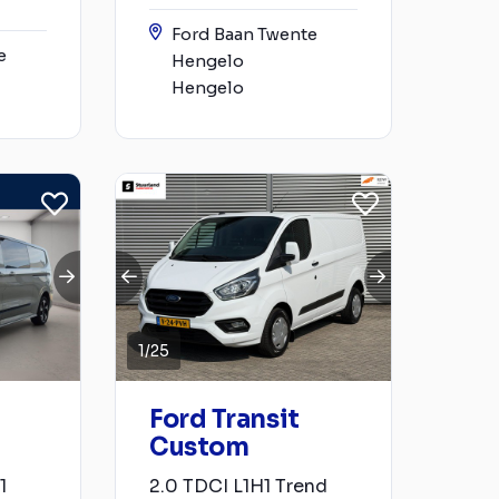
Ford Baan Twente
e
Hengelo
Hengelo
1
/
25
Ford Transit
Custom
1
2.0 TDCI L1H1 Trend