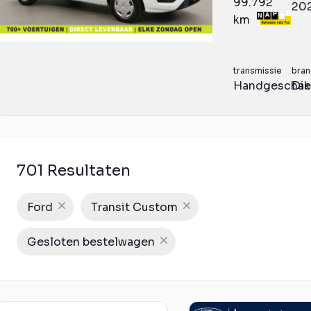
99.792
20
km
transmissie
bran
Handgeschak
Die
701 Resultaten
Ford
Transit Custom
Gesloten bestelwagen