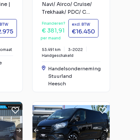
ne |
Navi/ Airco/ Cruise/
Trekhaak/ PDC/ C...
Financieren?
. BTW
excl. BTW
€ 381,91
2.975
€16.450
per maand
tomaat
53.491 km
3-2022
Handgeschakeld
e
Handelsonderneming
Stuurland
Heesch