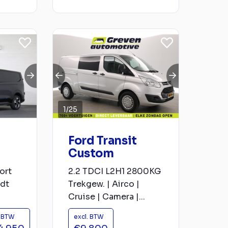
1
/
25
Ford Transit
Custom
ort
2.2 TDCI L2H1 2800KG
rdt
Trekgew. | Airco |
Cruise | Camera |...
. BTW
excl. BTW