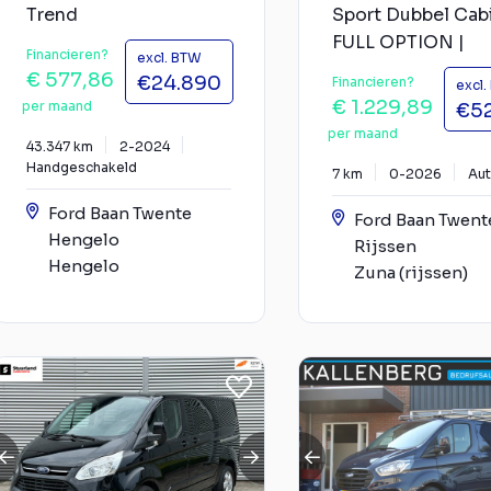
Trend
Sport Dubbel Cabi
FULL OPTION |
Financieren?
excl. BTW
€ 577,86
€24.890
Financieren?
excl
€ 1.229,89
per maand
€5
per maand
43.347 km
2-2024
Handgeschakeld
7 km
0-2026
Au
Ford Baan Twente
Ford Baan Twent
Hengelo
Rijssen
Hengelo
Zuna (rijssen)