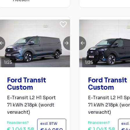
1
/
25
1
/
25
Ford Transit
Ford Transit
Custom
Custom
E-Transit L2 H1 Sport
E-Transit L2 H1 Sp
71 kWh 218pk (wordt
71 kWh 218pk (wo
verwacht)
verwacht)
Financieren?
Financieren?
excl. BTW
excl
€ 1.043,58
€ 1.043,58