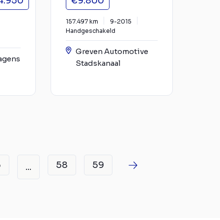
4.950
€9.800
157.497 km
9-2015
Handgeschakeld
Greven Automotive
agens
Stadskanaal
6
58
59
...