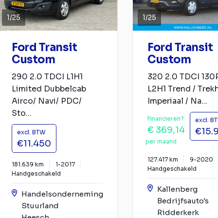
1
/
25
1
/
25
Ford Transit
Ford Transit
Custom
Custom
290 2.0 TDCI L1H1
320 2.0 TDCI 130
Limited Dubbelcab
L2H1 Trend / Trekh
Airco/ Navi/ PDC/
Imperiaal / Na...
Sto...
Financieren?
excl. B
€ 369,14
€15.
excl. BTW
per maand
€11.450
127.417 km
9-2020
181.639 km
1-2017
Handgeschakeld
Handgeschakeld
Kallenberg
Handelsonderneming
Bedrijfsauto's
Stuurland
Ridderkerk
Heesch