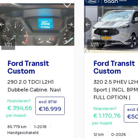
1
/
21
1
/
25
Ford Transit
Ford Transit
Custom
Custom
290 2.0 TDCI L2H1
320 2.5 PHEV L2H
Dubbele Cabine. Navi
Sport | INCL. BPM
FULL OPTION |
Financieren?
excl. BTW
€ 394,66
€16.999
Financieren?
excl.
€ 1.170,76
per maand
€50
per maand
85.779 km
1-2018
Handgeschakeld
12 km
0-2026