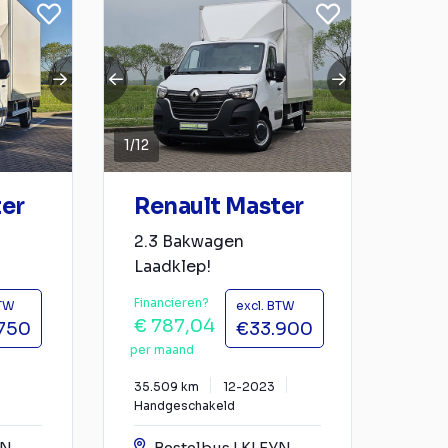
1
/
12
ter
Renault Master
2.3 Bakwagen
Laadklep!
Financieren?
BTW
excl. BTW
€ 787,04
750
€33.900
per maand
35.509 km
12-2023
Handgeschakeld
YN
Bestelbus | KLEYN