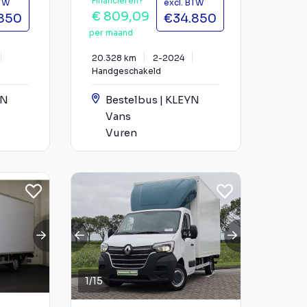
Financieren?
BTW
excl. BTW
€ 809,09
850
€34.850
per maand
20.328 km
2-2024
Handgeschakeld
YN
Bestelbus | KLEYN
Vans
Vuren
1
/
15