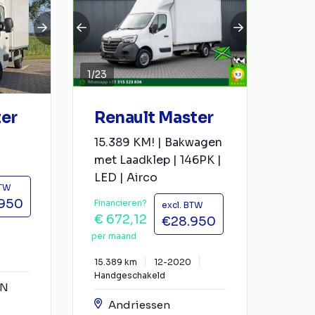
1
/
23
ter
Renault Master
15.389 KM! | Bakwagen
met Laadklep | 146PK |
LED | Airco
BTW
.950
Financieren?
excl. BTW
€ 672,12
€28.950
per maand
15.389 km
12-2020
Handgeschakeld
YN
Andriessen