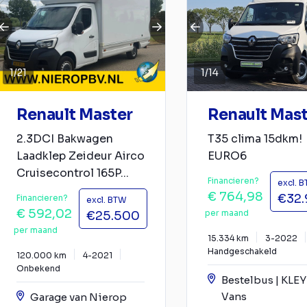
1
/
21
1
/
14
Renault Master
Renault Mas
2.3DCI Bakwagen
T35 clima 15dkm!
Laadklep Zeideur Airco
EURO6
Cruisecontrol 165P...
Financieren?
excl. 
€ 764,98
€32
Financieren?
excl. BTW
€ 592,02
per maand
€25.500
per maand
15.334 km
3-2022
Handgeschakeld
120.000 km
4-2021
Onbekend
Bestelbus | KLE
Vans
Garage van Nierop