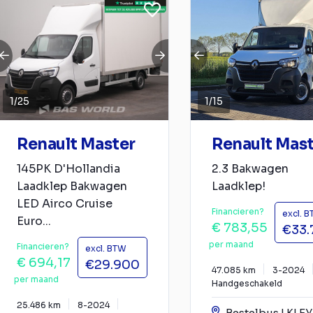
1
/
25
1
/
15
Renault Master
Renault Mas
145PK D'Hollandia
2.3 Bakwagen
Laadklep Bakwagen
Laadklep!
LED Airco Cruise
Financieren?
excl. 
Euro...
€ 783,55
€33.
per maand
Financieren?
excl. BTW
€ 694,17
€29.900
47.085 km
3-2024
per maand
Handgeschakeld
25.486 km
8-2024
Bestelbus | KLE