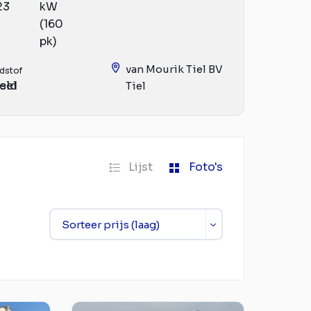
23
kW
(160
pk)
van Mourik Tiel BV
dstof
eld
sel
Tiel
Lijst
Foto's