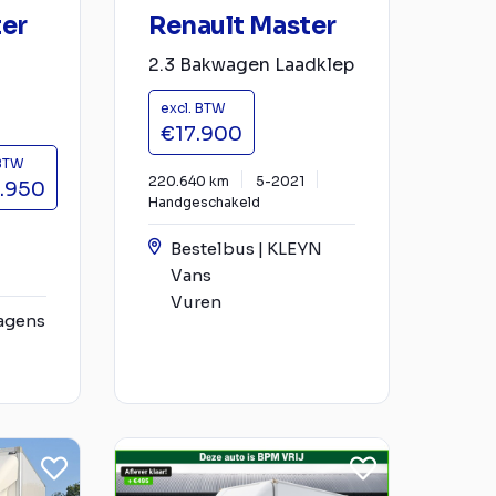
ter
Renault Master
2.3 Bakwagen Laadklep
excl. BTW
€17.900
 BTW
220.640 km
5-2021
.950
Handgeschakeld
Bestelbus | KLEYN
Vans
Vuren
agens