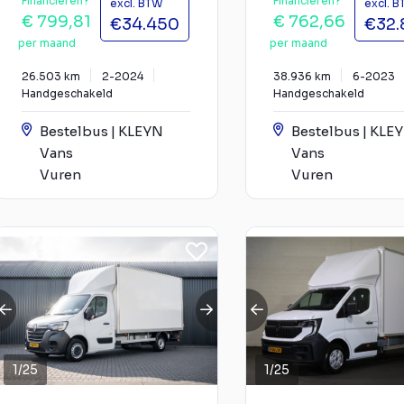
Financieren?
Financieren?
excl. BTW
excl. 
€ 799,81
€ 762,66
€34.450
€32.
per maand
per maand
26.503 km
2-2024
38.936 km
6-2023
Handgeschakeld
Handgeschakeld
Bestelbus | KLEYN
Bestelbus | KLE
Vans
Vans
Vuren
Vuren
1
/
25
1
/
25