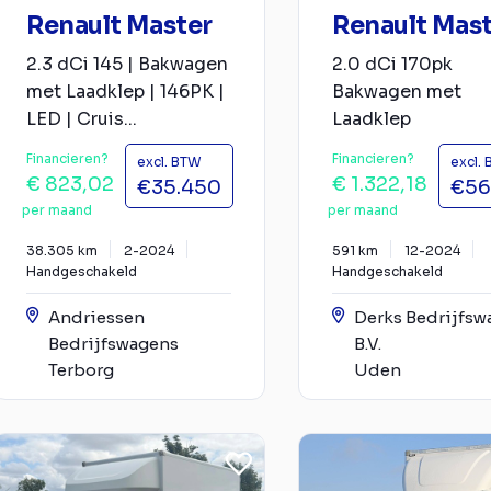
Renault Master
Renault Mas
2.3 dCi 145 | Bakwagen
2.0 dCi 170pk
met Laadklep | 146PK |
Bakwagen met
LED | Cruis...
Laadklep
Financieren?
Financieren?
excl. BTW
excl.
€ 823,02
€ 1.322,18
€35.450
€56
per maand
per maand
38.305 km
2-2024
591 km
12-2024
Handgeschakeld
Handgeschakeld
Andriessen
Derks Bedrijfsw
Bedrijfswagens
B.V.
Terborg
Uden