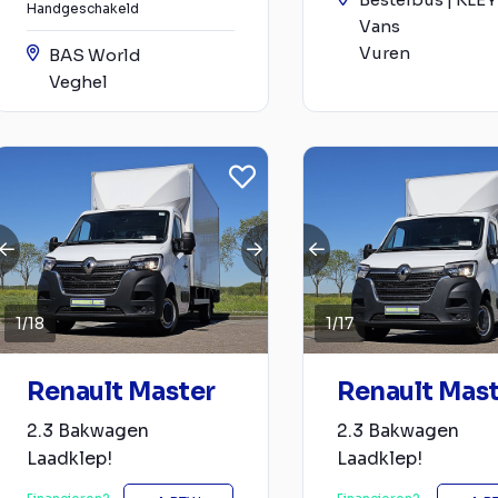
Handgeschakeld
Vans
Vuren
BAS World
Veghel
1
/
18
1
/
17
Renault Master
Renault Mas
2.3 Bakwagen
2.3 Bakwagen
Laadklep!
Laadklep!