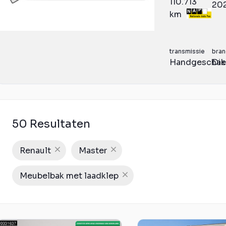
110.713
20
km
transmissie
bran
Handgeschak
Die
50 Resultaten
Renault
Master
Meubelbak met laadklep