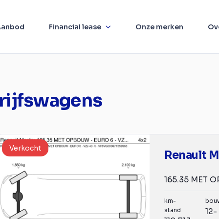
Aanbod
Financial lease
Onze merken
Ov
rijfswagens
Verkocht
Renault M
km-
bou
stand
12-