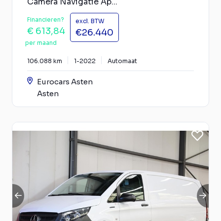
Camera Navigatie Ap...
Financieren?
excl. BTW
€ 613,84
€26.440
per maand
106.088 km
1-2022
Automaat
Eurocars Asten
Asten