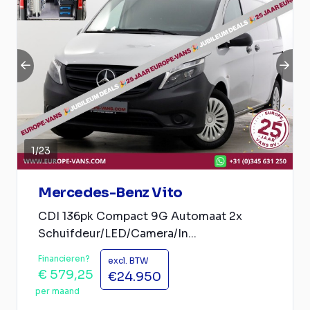
1
/
23
Mercedes-Benz Vito
CDI 136pk Compact 9G Automaat 2x
Schuifdeur/LED/Camera/In...
Financieren?
excl. BTW
€ 579,25
€24.950
per maand