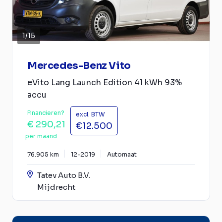
1
/
15
Mercedes-Benz Vito
eVito Lang Launch Edition 41 kWh 93%
accu
Financieren?
excl. BTW
€ 290,21
€12.500
per maand
76.905 km
12-2019
Automaat
Tatev Auto B.V.
Mijdrecht