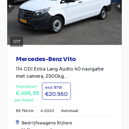
1
/
17
Mercedes-Benz Vito
114 CDI Extra Lang Audio 40 navigatie
met camera, 2500kg...
Financieren?
excl. BTW
€ 486,38
€20.950
per maand
89.794 km
4-2020
Automaat
Bedrijfswagens Rijkers