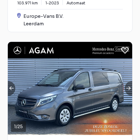
103.971 km
1-2023
Automaat
Europe-Vans B.V.
Leerdam
1
/
25