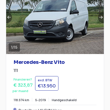
1
/
15
Mercedes-Benz Vito
111
Financieren?
excl. BTW
€ 323,87
€13.950
per maand
118.574 km
5-2019
Handgeschakeld