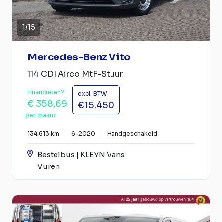
1
/
15
Mercedes-Benz Vito
114 CDI Airco MtF-Stuur
Financieren?
excl. BTW
€ 358,69
€15.450
per maand
134.613 km
6-2020
Handgeschakeld
Bestelbus | KLEYN Vans
Vuren