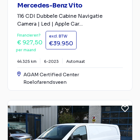
Mercedes-Benz Vito
116 CDI Dubbele Cabine Navigatie
Camera | Led | Apple Car...
Financieren?
excl. BTW
€ 927,50
€39.950
per maand
44.325 km
6-2023
Automaat
AGAM Certified Center
Roelofarendsveen