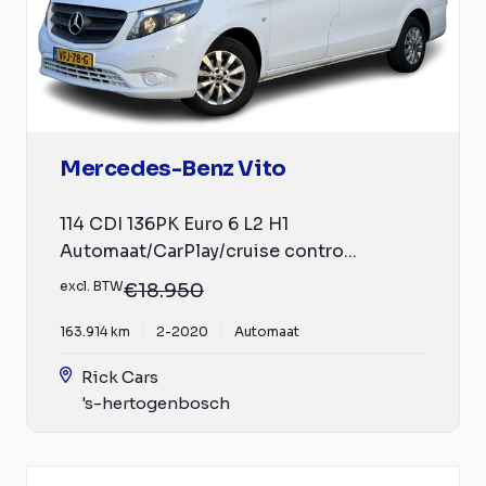
Mercedes-Benz Vito
114 CDI 136PK Euro 6 L2 H1
Automaat/CarPlay/cruise contro...
excl. BTW
€18.950
163.914 km
2-2020
Automaat
Rick Cars
's-hertogenbosch