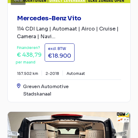
Mercedes-Benz Vito
114 CDI Lang | Automaat | Airco | Cruise |
Camera | Navi...
Financieren?
excl. BTW
€ 438,79
€18.900
per maand
157.502 km
2-2018
Automaat
Greven Automotive
Stadskanaal