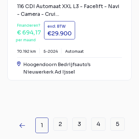
116 CDI Automaat XXL L3 - Facelift - Navi
- Camera - Crui...
Financieren?
excl. BTW
€ 694,17
€29.900
per maand
70.192 km
5-2024
Automaat
Hoogendoorn Bedrijfsauto's
Nieuwerkerk Ad Ijssel
2
3
4
5
1