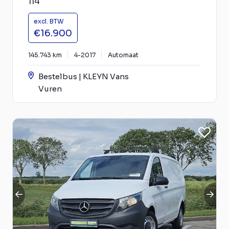
114
excl. BTW
€16.900
145.743 km
4-2017
Automaat
Bestelbus | KLEYN Vans
Vuren