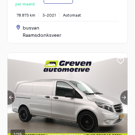
per maand
78.873 km
3-2021
Automaat
busvan
Raamsdonksveer
1
/
25