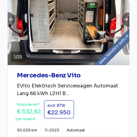
1
/
25
Mercedes-Benz Vito
EVito Elektrisch Servicewagen Automaat
Lang 66 kWh L2H1 B...
Financieren?
excl. BTW
€ 532,82
€22.950
per maand
30.029 km
11-2023
Automaat