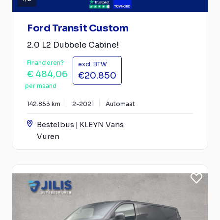
Ford Transit Custom
2.0 L2 Dubbele Cabine!
Financieren?
excl. BTW
€ 484,06
€20.850
per maand
142.853 km
2-2021
Automaat
Bestelbus | KLEYN Vans
Vuren