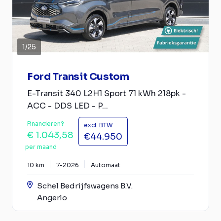
1
/
25
Ford Transit Custom
E-Transit 340 L2H1 Sport 71 kWh 218pk -
ACC - DDS LED - P...
Financieren?
excl. BTW
€ 1.043,58
€44.950
per maand
10 km
7-2026
Automaat
Schel Bedrijfswagens B.V.
Angerlo