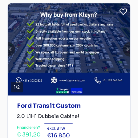
1
/
2
Ford Transit Custom
2.0 L1H1 Dubbele Cabine!
Financieren?
excl. BTW
€ 391,20
€16.850