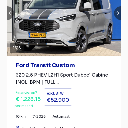
1
/
25
Ford Transit Custom
320 2.5 PHEV L2H1 Sport Dubbel Cabine |
INCL. BPM | FULL...
Financieren?
excl. BTW
€ 1.228,15
€52.900
per maand
10 km
7-2026
Automaat