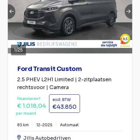
1
/
25
Ford Transit Custom
2.5 PHEV L2H1 Limited | 2-zitplaatsen
rechtsvoor | Camera
Financieren?
excl. BTW
€ 1.018,04
€43.850
per maand
83 km
12-2025
Automaat
Jilis Autobedrijven