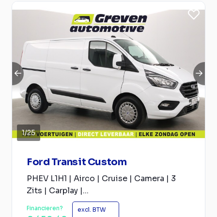
1
/
25
Ford Transit Custom
PHEV L1H1 | Airco | Cruise | Camera | 3
Zits | Carplay |...
Financieren?
excl. BTW