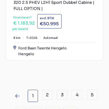
320 2.5 PHEV L2H1 Sport Dubbel Cabine |
FULL OPTION |
Financieren?
excl. BTW
€ 1.183,92
€50.995
per maand
8 km
7-2026
Automaat
Ford Baan Twente Hengelo
Hengelo
2
3
4
5
1