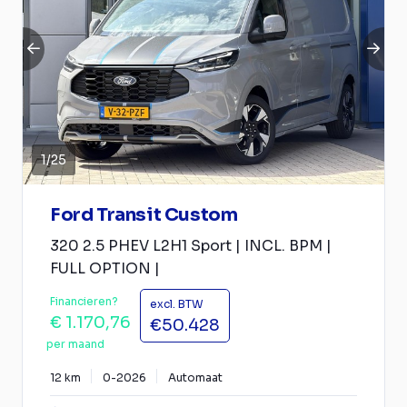
1
/
25
Ford Transit Custom
320 2.5 PHEV L2H1 Sport | INCL. BPM |
FULL OPTION |
Financieren?
excl. BTW
€ 1.170,76
€50.428
per maand
12 km
0-2026
Automaat