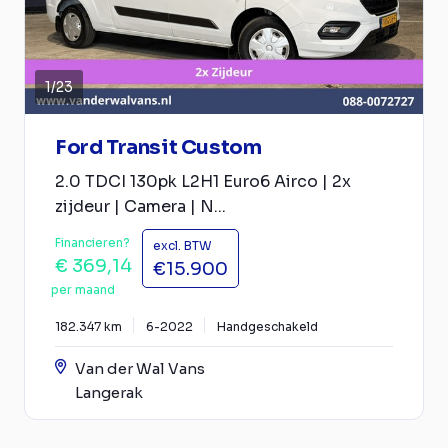
1
/
23
Ford Transit Custom
2.0 TDCI 130pk L2H1 Euro6 Airco | 2x
zijdeur | Camera | N...
Financieren?
excl. BTW
€ 369,14
€15.900
per maand
182.347 km
6-2022
Handgeschakeld
Van der Wal Vans
Langerak