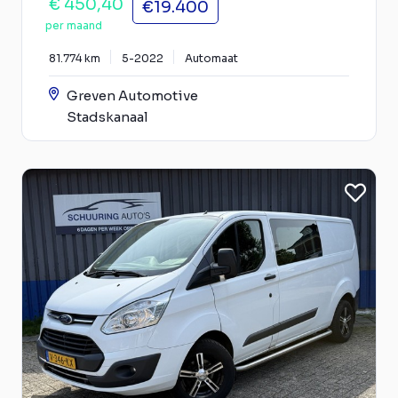
€ 450,40
€19.400
per maand
81.774 km
5-2022
Automaat
Greven Automotive
Stadskanaal