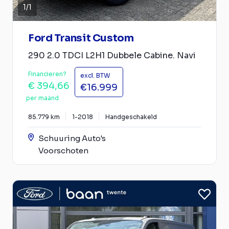
1
/
1
Ford Transit Custom
290 2.0 TDCI L2H1 Dubbele Cabine. Navi
Financieren?
excl. BTW
€ 394,66
€16.999
per maand
85.779 km
1-2018
Handgeschakeld
Schuuring Auto's
Voorschoten