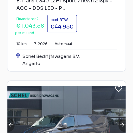
E-Transit 340 L2H1 Sport 71 kWh 218pk -
ACC - DDS LED - P...
Financieren?
excl. BTW
€ 1.043,58
€44.950
per maand
10 km
7-2026
Automaat
Schel Bedrijfswagens B.V.
Angerlo