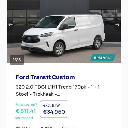
1
/
25
Ford Transit Custom
320 2.0 TDCI L1H1 Trend 170pk - 1 + 1
Stoel - Trekhaak -...
Financieren?
excl. BTW
€ 811,41
€34.950
per maand