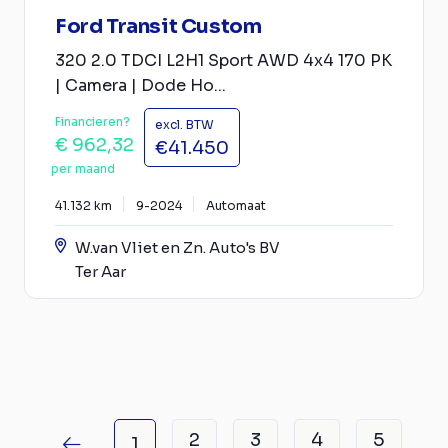
Ford Transit Custom
320 2.0 TDCI L2H1 Sport AWD 4x4 170 PK
| Camera | Dode Ho...
Financieren?
excl. BTW
€ 962,32
€41.450
per maand
41.132 km
9-2024
Automaat
W.van Vliet en Zn. Auto's BV
Ter Aar
2
3
4
5
1