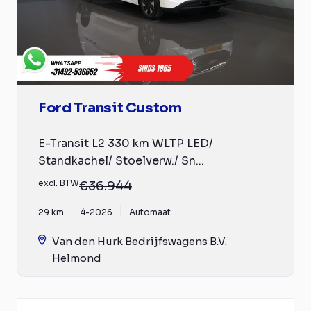
Ford Transit Custom
E-Transit L2 330 km WLTP LED/
Standkachel/ Stoelverw./ Sn...
excl. BTW
€36.944
29 km
4-2026
Automaat
Van den Hurk Bedrijfswagens B.V.
Helmond