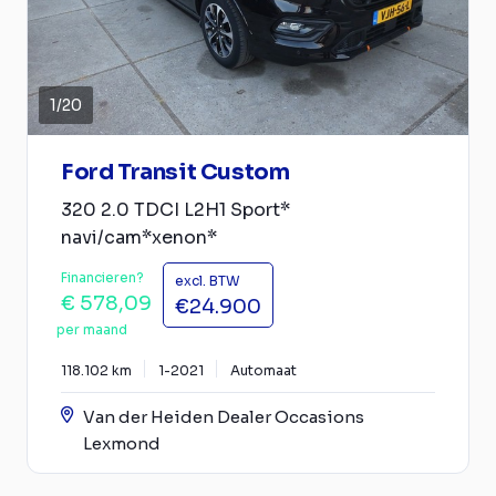
1
/
20
Ford Transit Custom
320 2.0 TDCI L2H1 Sport*
navi/cam*xenon*
Financieren?
excl. BTW
€ 578,09
€24.900
per maand
118.102 km
1-2021
Automaat
Van der Heiden Dealer Occasions
Lexmond