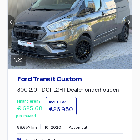
1
/
25
Ford Transit Custom
300 2.0 TDCI|L2H1|Dealer onderhouden!
Financieren?
incl. BTW
€ 625,68
€26.950
per maand
88.637 km
10-2020
Automaat