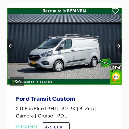
1
/
24
Ford Transit Custom
2.0 EcoBlue L2H1 | 130 PK | 3-Zits |
Camera | Cruise | PD...
Financieren?
excl. BTW