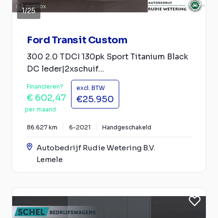
1
/
25
Ford Transit Custom
300 2.0 TDCI 130pk Sport Titanium Black
DC leder|2xschuif...
Financieren?
excl. BTW
€ 602,47
€25.950
per maand
86.627 km
6-2021
Handgeschakeld
Autobedrijf Rudie Wetering B.V.
Lemele