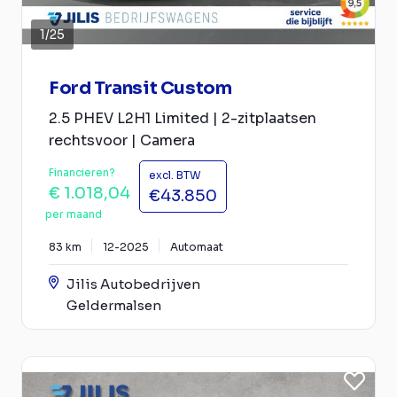
1
/
25
Ford Transit Custom
2.5 PHEV L2H1 Limited | 2-zitplaatsen
rechtsvoor | Camera
Financieren?
excl. BTW
€ 1.018,04
€43.850
per maand
83 km
12-2025
Automaat
Jilis Autobedrijven
Geldermalsen