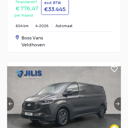
Financieren?
excl. BTW
€ 776,47
€33.445
per maand
604 km
4-2026
Automaat
Boss Vans
Veldhoven