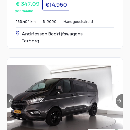
€ 347,09
€14.950
per maand
133.404 km
5-2020
Handgeschakeld
Andriessen Bedrijfswagens
Terborg