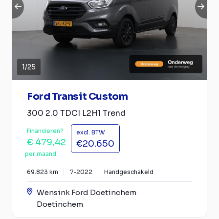
1
/
25
Ford Transit Custom
300 2.0 TDCI L2H1 Trend
Financieren?
excl. BTW
€ 479,42
€20.650
per maand
69.823 km
7-2022
Handgeschakeld
Wensink Ford Doetinchem
Doetinchem