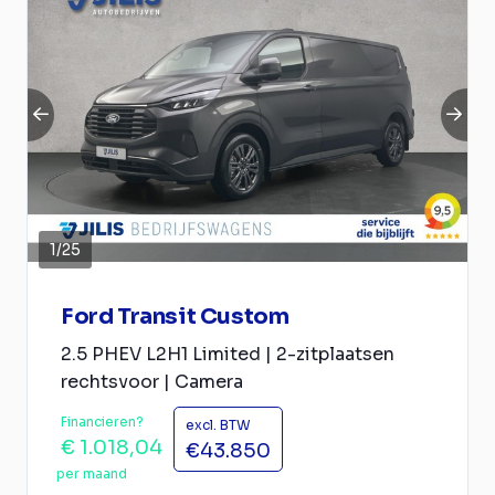
1
/
25
Ford Transit Custom
2.5 PHEV L2H1 Limited | 2-zitplaatsen
rechtsvoor | Camera
Financieren?
excl. BTW
€ 1.018,04
€43.850
per maand