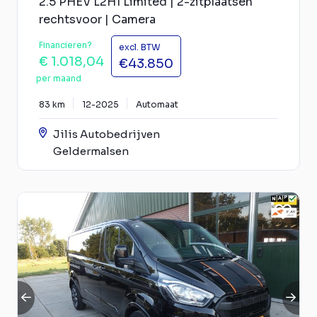
2.5 PHEV L2H1 Limited | 2-zitplaatsen
rechtsvoor | Camera
Financieren?
excl. BTW
€ 1.018,04
€43.850
per maand
83 km
12-2025
Automaat
Jilis Autobedrijven
Geldermalsen