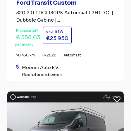
Ford Transit Custom
320 2.0 TDCI 130PK Automaat L2H1 D.C. |
Dubbele Cabine |...
Financieren?
excl. BTW
€ 556,03
€23.950
per maand
70.430 km
11-2020
Automaat
Mooren Auto B.V.
Roelofarendsveen