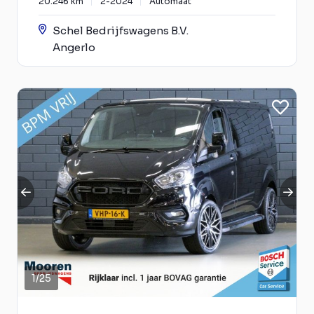
20.246 km
2-2024
Automaat
Schel Bedrijfswagens B.V.
Angerlo
1
/
25