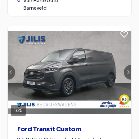
Van Harte Auto
Barneveld
1
/
25
Ford Transit Custom