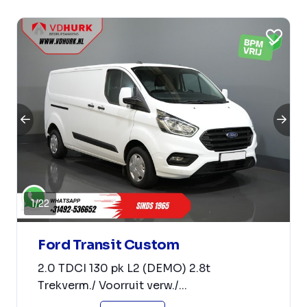
1
/
22
Ford Transit Custom
2.0 TDCI 130 pk L2 (DEMO) 2.8t
Trekverm./ Voorruit verw./...