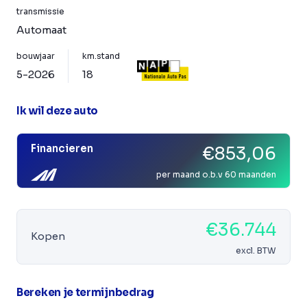
transmissie
Automaat
bouwjaar
km.stand
5-2026
18
Ik wil deze auto
Financieren
€853,06
per maand o.b.v 60 maanden
€36.744
Kopen
excl. BTW
Bereken je termijnbedrag