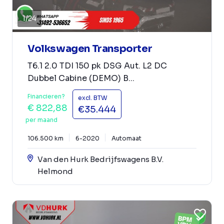
1
/
24
Volkswagen Transporter
T6.1 2.0 TDI 150 pk DSG Aut. L2 DC
Dubbel Cabine (DEMO) B...
Financieren?
excl. BTW
€ 822,88
€35.444
per maand
106.500 km
6-2020
Automaat
Van den Hurk Bedrijfswagens B.V.
Helmond