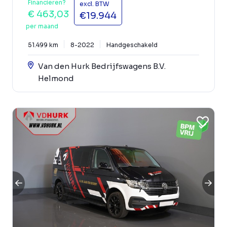
Financieren?
excl. BTW
€ 463,03
€19.944
per maand
51.499 km
8-2022
Handgeschakeld
Van den Hurk Bedrijfswagens B.V.
Helmond