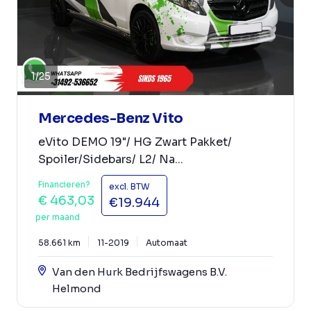
1
/
25
Mercedes-Benz Vito
eVito DEMO 19"/ HG Zwart Pakket/
Spoiler/Sidebars/ L2/ Na...
Financieren?
excl. BTW
€ 463,03
€19.944
per maand
58.661 km
11-2019
Automaat
Van den Hurk Bedrijfswagens B.V.
Helmond