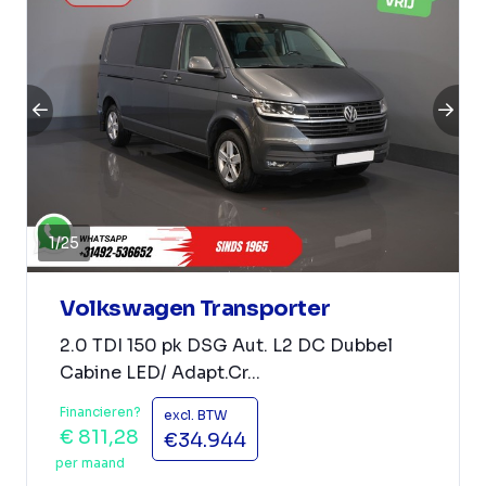
1
/
25
Volkswagen Transporter
2.0 TDI 150 pk DSG Aut. L2 DC Dubbel
Cabine LED/ Adapt.Cr...
Financieren?
excl. BTW
€ 811,28
€34.944
per maand