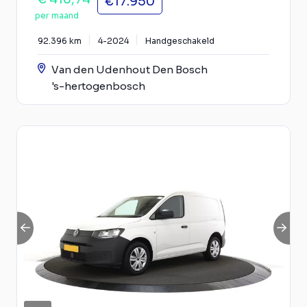
€17.950
per maand
92.396 km
4-2024
Handgeschakeld
Van den Udenhout Den Bosch
's-hertogenbosch