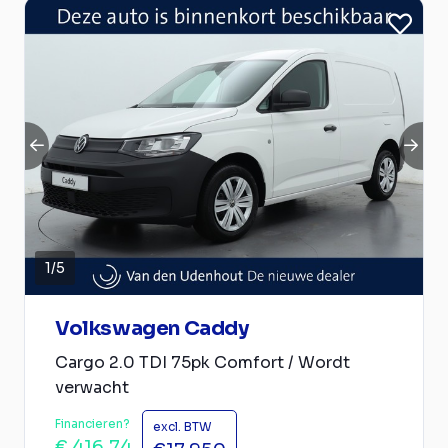
1
/
5
Volkswagen Caddy
Cargo 2.0 TDI 75pk Comfort / Wordt
verwacht
Financieren?
excl. BTW
€ 416,74