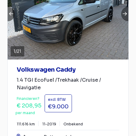
1
/
21
Volkswagen Caddy
1.4 TGI EcoFuel /Trekhaak /Cruise /
Navigatie
Financieren?
excl. BTW
€ 208,95
€9.000
per maand
111.616 km
11-2019
Onbekend