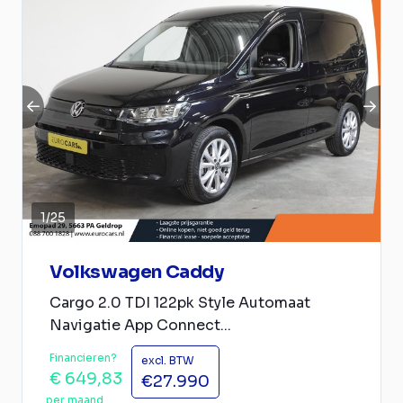
1
/
25
Volkswagen Caddy
Cargo 2.0 TDI 122pk Style Automaat
Navigatie App Connect...
Financieren?
excl. BTW
€ 649,83
€27.990
per maand