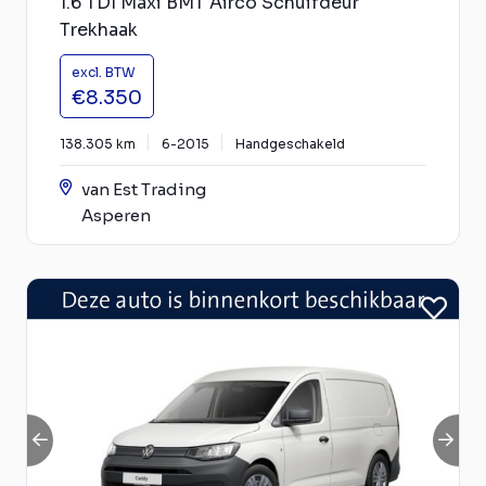
1.6 TDI Maxi BMT Airco Schuifdeur
Trekhaak
excl. BTW
€8.350
138.305 km
6-2015
Handgeschakeld
van Est Trading
Asperen