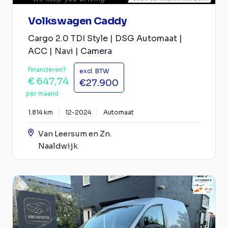
Volkswagen Caddy
Cargo 2.0 TDI Style | DSG Automaat |
ACC | Navi | Camera
Financieren?
excl. BTW
€ 647,74
€27.900
per maand
1.814 km
12-2024
Automaat
Van Leersum en Zn.
Naaldwijk