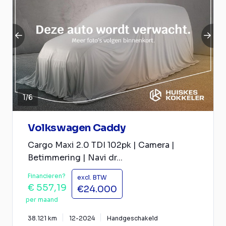
1
/
6
Volkswagen Caddy
Cargo Maxi 2.0 TDI 102pk | Camera |
Betimmering | Navi dr...
Financieren?
excl. BTW
€ 557,19
€24.000
per maand
38.121 km
12-2024
Handgeschakeld