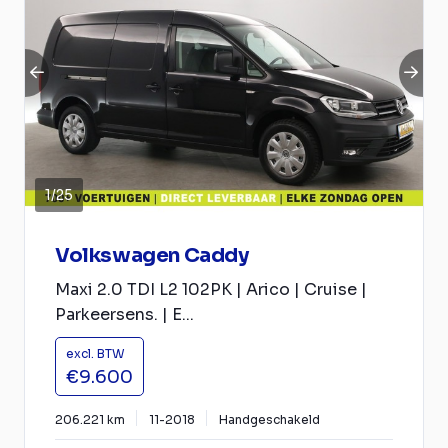
1
/
25
Volkswagen Caddy
Maxi 2.0 TDI L2 102PK | Arico | Cruise |
Parkeersens. | E...
excl. BTW
€9.600
206.221 km
11-2018
Handgeschakeld