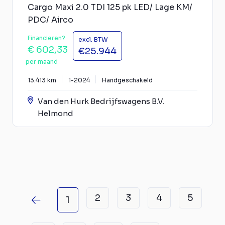
Cargo Maxi 2.0 TDI 125 pk LED/ Lage KM/
PDC/ Airco
Financieren?
excl. BTW
€ 602,33
€25.944
per maand
13.413 km
1-2024
Handgeschakeld
Van den Hurk Bedrijfswagens B.V.
Helmond
2
3
4
5
1