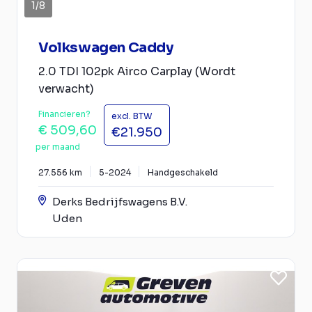
1
/
8
Volkswagen Caddy
2.0 TDI 102pk Airco Carplay (Wordt
verwacht)
Financieren?
excl. BTW
€ 509,60
€21.950
per maand
27.556 km
5-2024
Handgeschakeld
Derks Bedrijfswagens B.V.
Uden