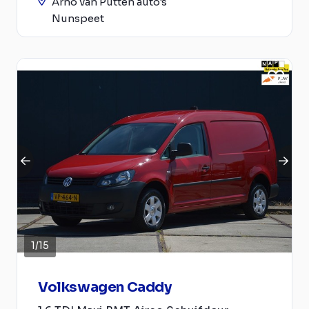
Arno van Putten auto's
Nunspeet
1
/
15
Volkswagen Caddy