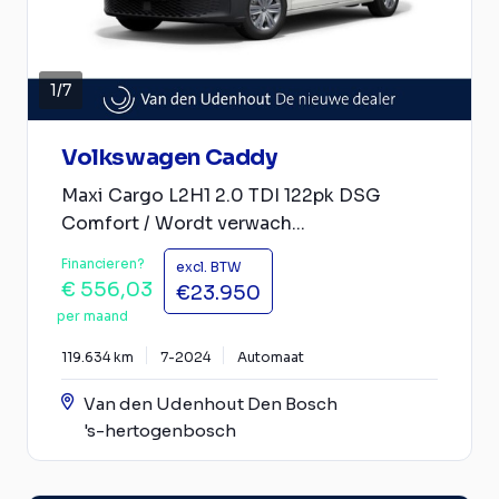
1
/
7
Volkswagen Caddy
Maxi Cargo L2H1 2.0 TDI 122pk DSG
Comfort / Wordt verwach...
Financieren?
excl. BTW
€ 556,03
€23.950
per maand
119.634 km
7-2024
Automaat
Van den Udenhout Den Bosch
's-hertogenbosch