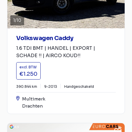
1
/
10
Volkswagen Caddy
1.6 TDI BMT | HANDEL | EXPORT |
SCHADE !! | AIRCO KOUD!!
excl. BTW
€1.250
390.844 km
9-2013
Handgeschakeld
Multimerk
Drachten