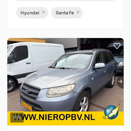
Hyundai
Santa Fe
1
/
15