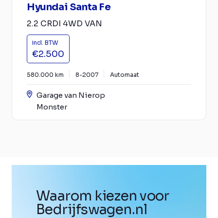
Hyundai Santa Fe
2.2 CRDI 4WD VAN
incl. BTW
€2.500
580.000 km
8-2007
Automaat
Garage van Nierop
Monster
Waarom kiezen voor
Bedrijfswagen
.
nl