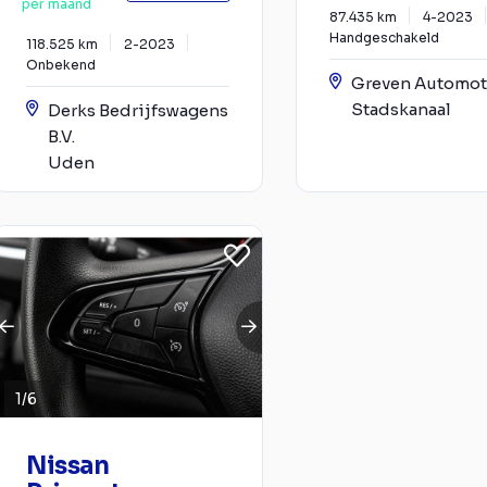
per maand
87.435 km
4-2023
Handgeschakeld
118.525 km
2-2023
Onbekend
Greven Automot
Stadskanaal
Derks Bedrijfswagens
B.V.
Uden
1
/
6
Nissan