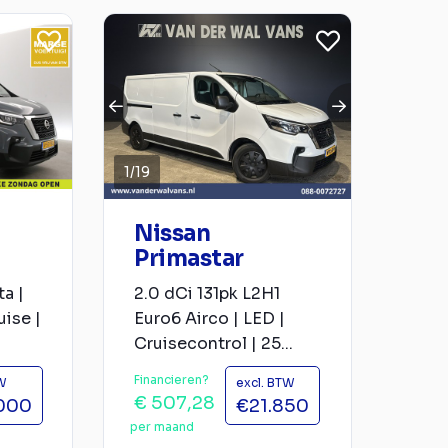
1
/
19
Nissan
Primastar
a |
2.0 dCi 131pk L2H1
uise |
Euro6 Airco | LED |
Cruisecontrol | 25...
Financieren?
TW
excl. BTW
€ 507,28
000
€21.850
per maand