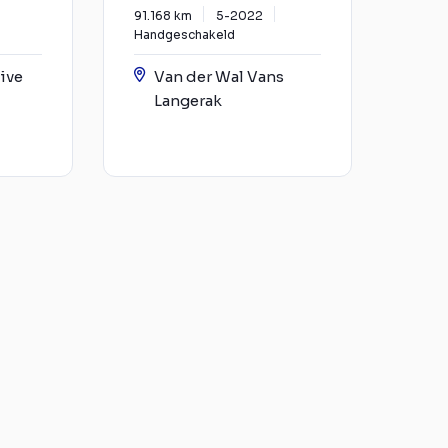
91.168 km
5-2022
Handgeschakeld
ive
Van der Wal Vans
Langerak