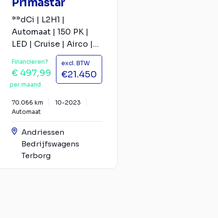
Primastar
**dCi | L2H1 |
Automaat | 150 PK |
LED | Cruise | Airco |...
Financieren?
excl. BTW
€ 497,99
€21.450
per maand
70.066 km
10-2023
Automaat
Andriessen
Bedrijfswagens
Terborg