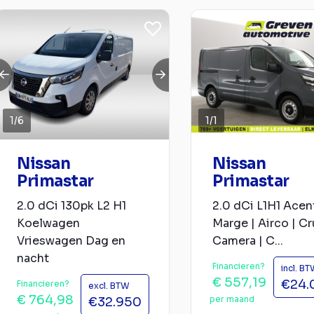
1
/
6
1
/
1
Nissan
Nissan
Primastar
Primastar
2.0 dCi 130pk L2 H1
2.0 dCi L1H1 Acent
Koelwagen
Marge | Airco | Cr
Vrieswagen Dag en
Camera | C...
nacht
Financieren?
incl. B
€ 557,19
€24.
Financieren?
excl. BTW
€ 764,98
per maand
€32.950