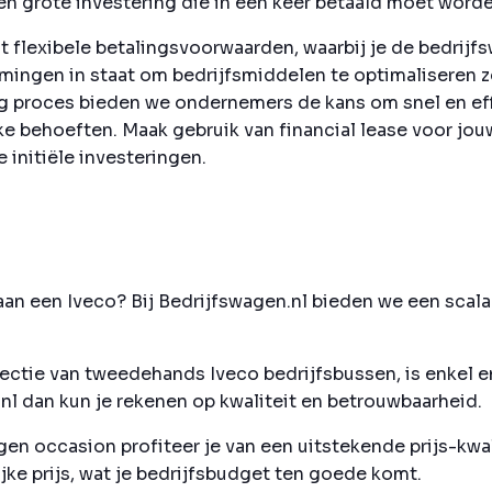
n grote investering die in één keer betaald moet worde
t flexibele betalingsvoorwaarden, waarbij je de bedrijfs
nemingen in staat om bedrijfsmiddelen te optimaliseren 
 proces bieden we ondernemers de kans om snel en eff
jke behoeften. Maak gebruik van financial lease voor j
 initiële investeringen.
an een Iveco? Bij Bedrijfswagen.nl bieden we een scala 
ectie van tweedehands Iveco bedrijfsbussen, is enkel e
nl dan kun je rekenen op kwaliteit en betrouwbaarheid.
en occasion profiteer je van een uitstekende prijs-kwal
e prijs, wat je bedrijfsbudget ten goede komt.