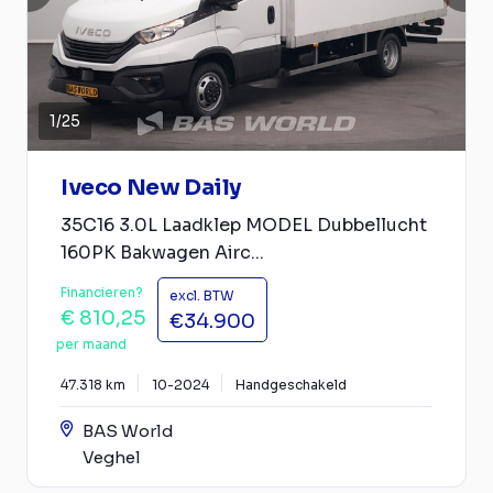
1
/
25
Iveco New Daily
35C16 3.0L Laadklep MODEL Dubbellucht
160PK Bakwagen Airc...
Financieren?
excl. BTW
€ 810,25
€34.900
per maand
47.318 km
10-2024
Handgeschakeld
BAS World
Veghel