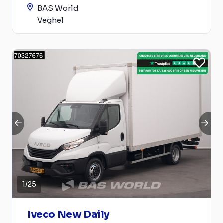
BAS World
Veghel
1
/
25
Iveco New Daily