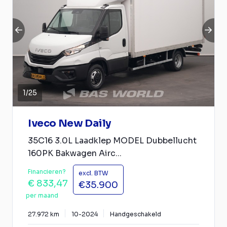
1
/
25
Iveco New Daily
35C16 3.0L Laadklep MODEL Dubbellucht
160PK Bakwagen Airc...
Financieren?
excl. BTW
€ 833,47
€35.900
per maand
27.972 km
10-2024
Handgeschakeld