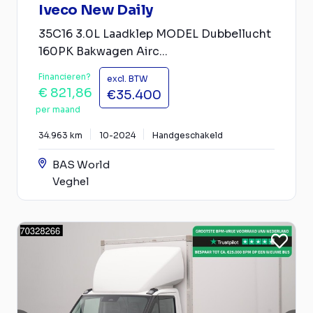
Iveco New Daily
35C16 3.0L Laadklep MODEL Dubbellucht
160PK Bakwagen Airc...
Financieren?
excl. BTW
€ 821,86
€35.400
per maand
34.963 km
10-2024
Handgeschakeld
BAS World
Veghel