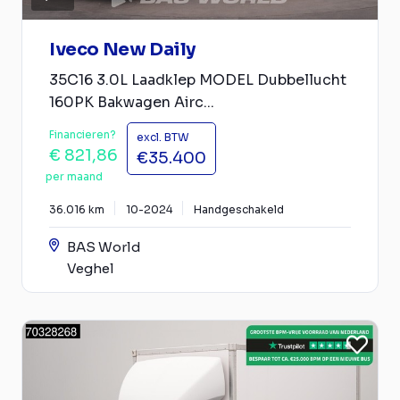
Iveco New Daily
35C16 3.0L Laadklep MODEL Dubbellucht
160PK Bakwagen Airc...
Financieren?
excl. BTW
€ 821,86
€35.400
per maand
36.016 km
10-2024
Handgeschakeld
BAS World
Veghel