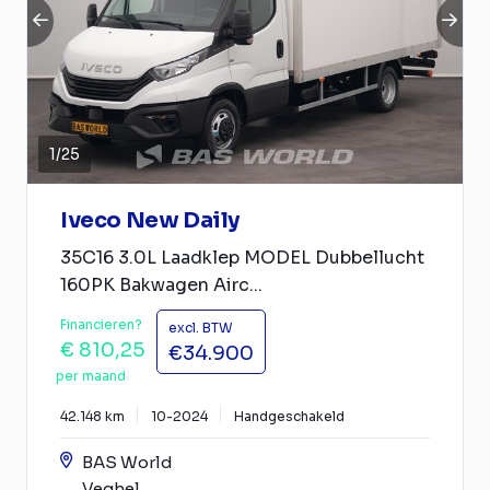
1
/
25
Iveco New Daily
35C16 3.0L Laadklep MODEL Dubbellucht
160PK Bakwagen Airc...
Financieren?
excl. BTW
€ 810,25
€34.900
per maand
42.148 km
10-2024
Handgeschakeld
BAS World
Veghel