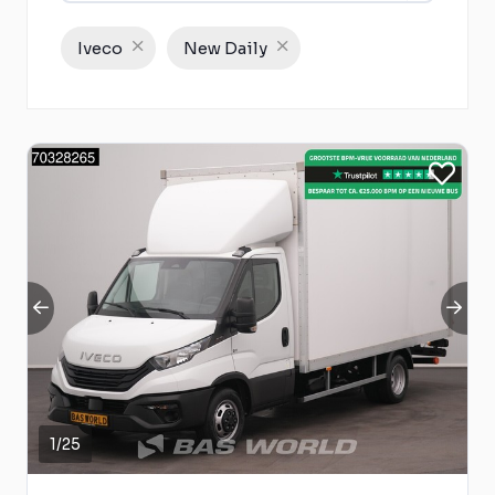
Iveco
New Daily
1
/
25