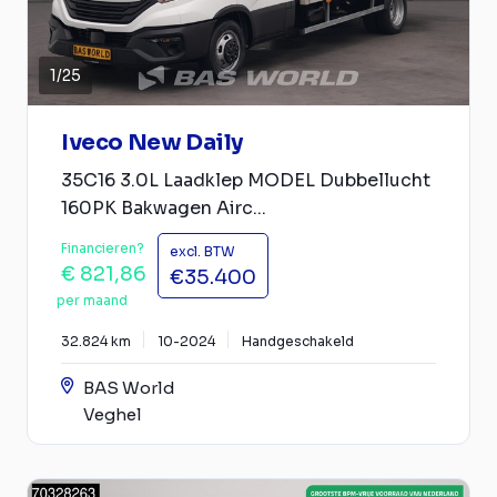
1
/
25
Iveco New Daily
35C16 3.0L Laadklep MODEL Dubbellucht
160PK Bakwagen Airc...
Financieren?
excl. BTW
€ 821,86
€35.400
per maand
32.824 km
10-2024
Handgeschakeld
BAS World
Veghel