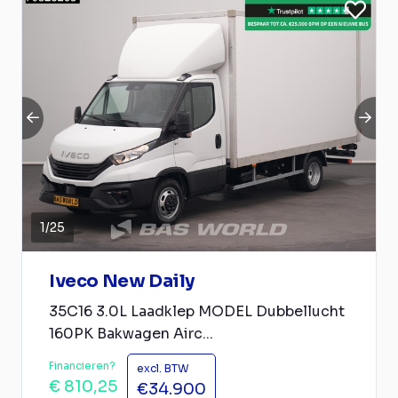
1
/
25
Iveco New Daily
35C16 3.0L Laadklep MODEL Dubbellucht
160PK Bakwagen Airc...
Financieren?
excl. BTW
€ 810,25
€34.900