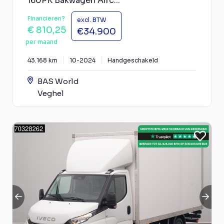
160PK Bakwagen Airc...
Financieren?
excl. BTW
€ 810,25
€34.900
per maand
43.168 km
10-2024
Handgeschakeld
BAS World
Veghel