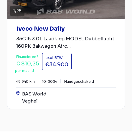
1
/
25
Iveco New Daily
35C16 3.0L Laadklep MODEL Dubbellucht
160PK Bakwagen Airc...
Financieren?
excl. BTW
€ 810,25
€34.900
per maand
49.940 km
10-2024
Handgeschakeld
BAS World
Veghel