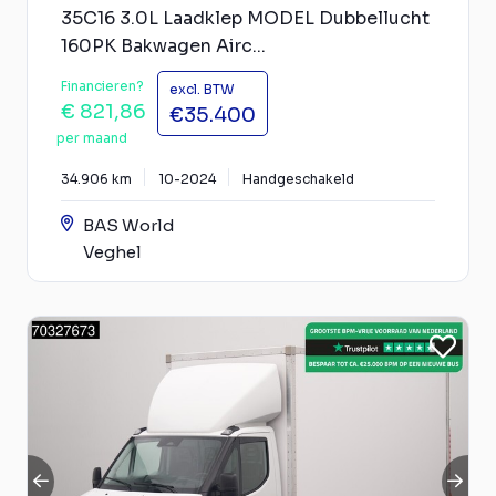
35C16 3.0L Laadklep MODEL Dubbellucht
160PK Bakwagen Airc...
Financieren?
excl. BTW
€ 821,86
€35.400
per maand
34.906 km
10-2024
Handgeschakeld
BAS World
Veghel