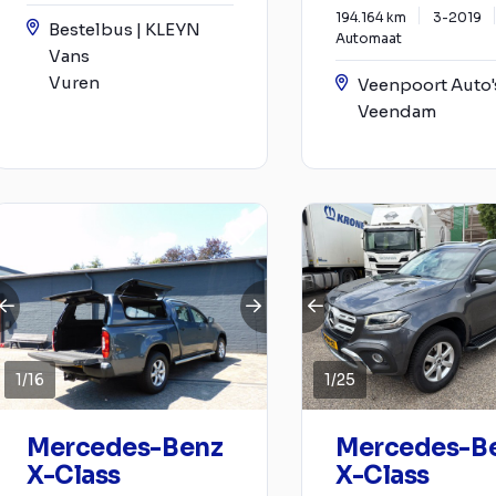
194.164 km
3-2019
Bestelbus | KLEYN
Automaat
Vans
Vuren
Veenpoort Auto'
Veendam
1
/
16
1
/
25
Mercedes-Benz
Mercedes-B
X-Class
X-Class