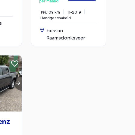
per maand
144.109 km
11-2019
Handgeschakeld
s
busvan
Raamsdonksveer
enz