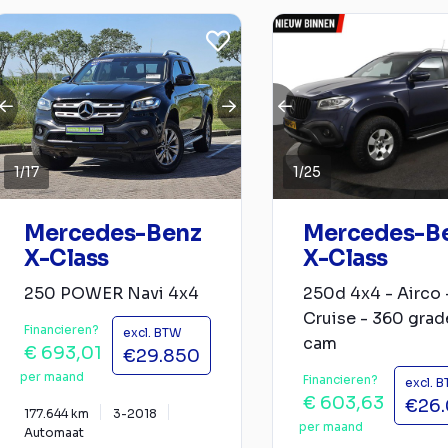
1
/
17
1
/
25
Mercedes-Benz
Mercedes-B
X-Class
X-Class
250 POWER Navi 4x4
250d 4x4 - Airco 
Cruise - 360 grad
Financieren?
excl. BTW
cam
€ 693,01
€29.850
per maand
Financieren?
excl. 
€ 603,63
€26
177.644 km
3-2018
per maand
Automaat