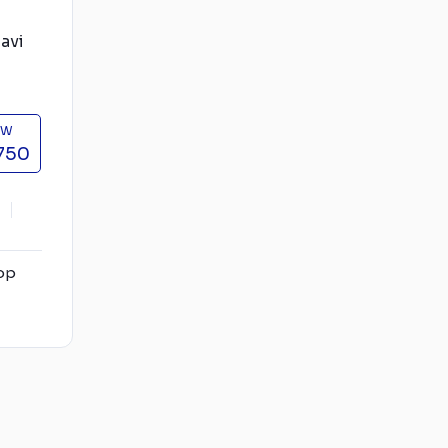
avi
TW
750
op