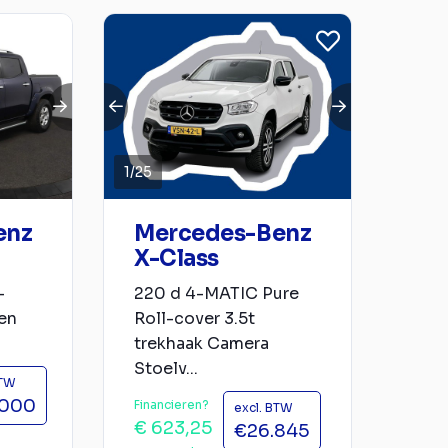
1
/
25
enz
Mercedes-Benz
X-Class
-
220 d 4-MATIC Pure
en
Roll-cover 3.5t
trekhaak Camera
Stoelv...
BTW
.000
Financieren?
excl. BTW
€ 623,25
€26.845