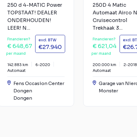
250 d 4-MATIC Power
250D 4 Matic
TOPSTAAT! DEALER
Automaat Airco N
ONDERHOUDEN!
Cruisecontrol
LEER! N...
Trekhaak 3...
Financieren?
Financieren?
excl. BTW
excl. B
€ 648,67
€ 621,04
€27.940
€26.
per maand
per maand
142.883 km
6-2020
200.000 km
2-2018
Automaat
Automaat
Fens Occasion Center
Garage van Nier
Dongen
Monster
Dongen