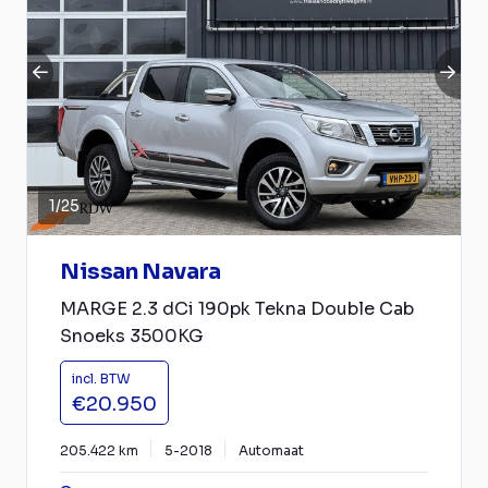
1
/
25
Nissan Navara
MARGE 2.3 dCi 190pk Tekna Double Cab
Snoeks 3500KG
incl. BTW
€20.950
205.422 km
5-2018
Automaat