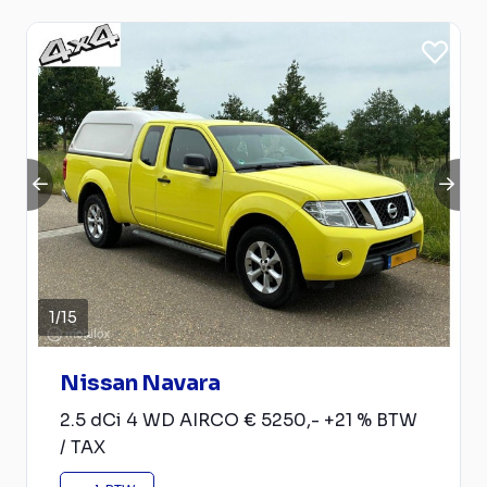
1
/
15
Nissan Navara
2.5 dCi 4 WD AIRCO € 5250,- +21 % BTW
/ TAX