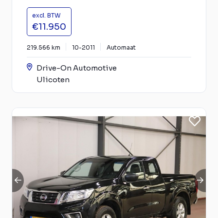
excl. BTW
€11.950
219.566 km
10-2011
Automaat
Drive-On Automotive
Ulicoten