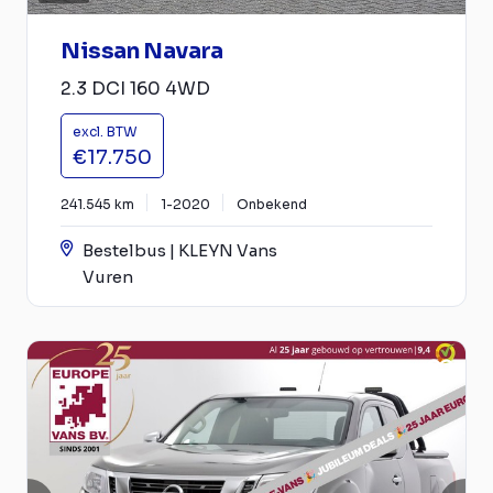
Nissan Navara
2.3 DCI 160 4WD
excl. BTW
€17.750
241.545 km
1-2020
Onbekend
Bestelbus | KLEYN Vans
Vuren