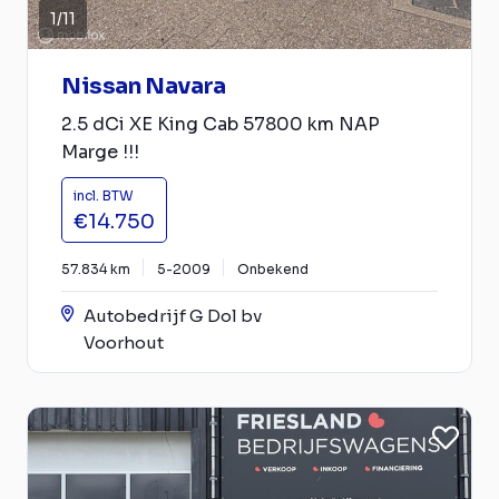
1
/
11
Nissan Navara
2.5 dCi XE King Cab 57800 km NAP
Marge !!!
incl. BTW
€14.750
57.834 km
5-2009
Onbekend
Autobedrijf G Dol bv
Voorhout