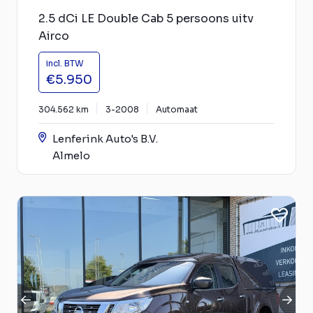
2.5 dCi LE Double Cab 5 persoons uitv
Airco
incl. BTW
€5.950
304.562 km
3-2008
Automaat
Lenferink Auto's B.V.
Almelo