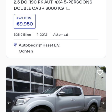
2.5 DCI 190 PK AUT. 4X4 5-PERSOONS
DOUBLE CAB + 3000 KG T...
excl. BTW
€9.950
325.915 km
1-2012
Automaat
Autobedrijf Hazet B.V.
Ochten