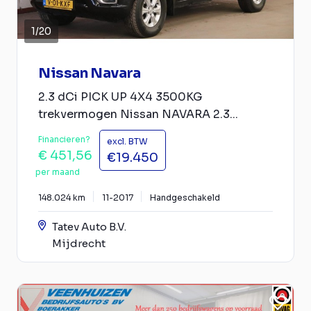
1
/
20
Nissan Navara
2.3 dCi PICK UP 4X4 3500KG
trekvermogen Nissan NAVARA 2.3...
Financieren?
excl. BTW
€ 451,56
€19.450
per maand
148.024 km
11-2017
Handgeschakeld
Tatev Auto B.V.
Mijdrecht