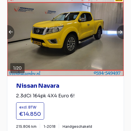
1
/
20
Nissan Navara
2.3dCi 164pk 4X4 Euro 6!
excl. BTW
€14.850
215.806 km
1-2018
Handgeschakeld