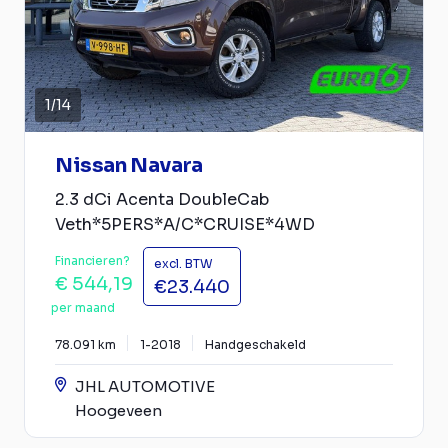
1
/
14
Nissan Navara
2.3 dCi Acenta DoubleCab
Veth*5PERS*A/C*CRUISE*4WD
Financieren?
excl. BTW
€ 544,19
€23.440
per maand
78.091 km
1-2018
Handgeschakeld
JHL AUTOMOTIVE
Hoogeveen