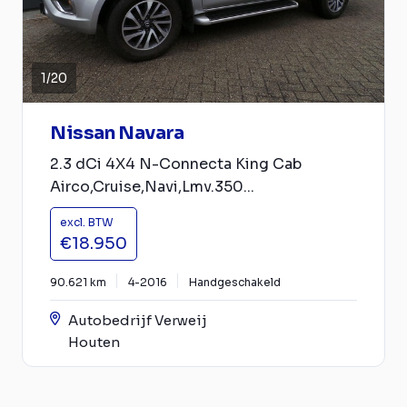
1
/
20
Nissan Navara
2.3 dCi 4X4 N-Connecta King Cab
Airco,Cruise,Navi,Lmv.350...
excl. BTW
€18.950
90.621 km
4-2016
Handgeschakeld
Autobedrijf Verweij
Houten