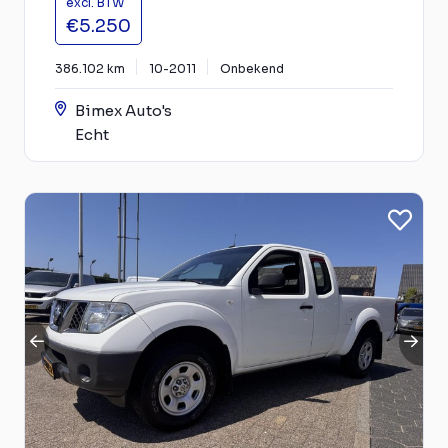
excl. BTW
€5.250
386.102 km
10-2011
Onbekend
Bimex Auto's
Echt