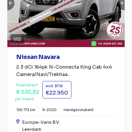
1
/
22
Nissan Navara
2.3 dCi 164pk N-Connecta King Cab 4x4
Camera/Navi/Trekhaa...
Financieren?
excl. BTW
€ 532,82
€22.950
per maand
136.173 km
8-2020
Handgeschakeld
Europe-Vans B.V.
Leerdam