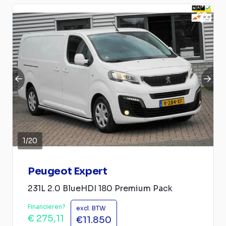
1
/
20
Peugeot Expert
231L 2.0 BlueHDI 180 Premium Pack
Financieren?
excl. BTW
€ 275,11
€11.850