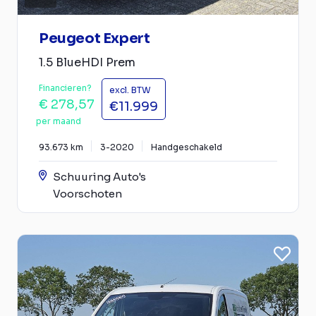
Peugeot Expert
1.5 BlueHDI Prem
Financieren?
excl. BTW
€ 278,57
€11.999
per maand
93.673 km
3-2020
Handgeschakeld
Schuuring Auto's
Voorschoten