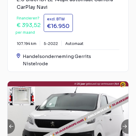
CarPlay Navi
Financieren?
excl. BTW
€ 393,52
€16.950
per maand
107.194 km
5-2022
Automaat
Handelsonderneming Gerrits
Nistelrode