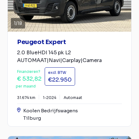
1
/
18
Peugeot Expert
2.0 BlueHDI 145 pk L2
AUTOMAAT|Navi|Carplay|Camera
Financieren?
excl. BTW
€ 532,82
€22.950
per maand
31.674 km
1-2024
Automaat
Koolen Bedrijfswagens
Tilburg