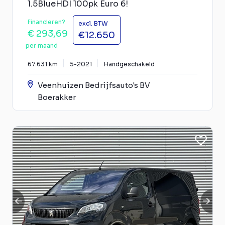
1.5BlueHDI 100pk Euro 6!
Financieren?
excl. BTW
€ 293,69
€12.650
per maand
67.631 km
5-2021
Handgeschakeld
Veenhuizen Bedrijfsauto's BV
Boerakker