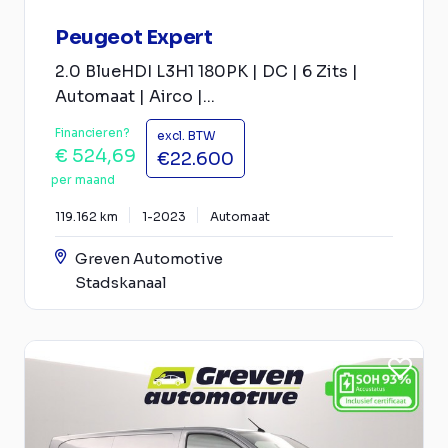
Peugeot Expert
2.0 BlueHDI L3H1 180PK | DC | 6 Zits |
Automaat | Airco |...
Financieren?
excl. BTW
€ 524,69
€22.600
per maand
119.162 km
1-2023
Automaat
Greven Automotive
Stadskanaal