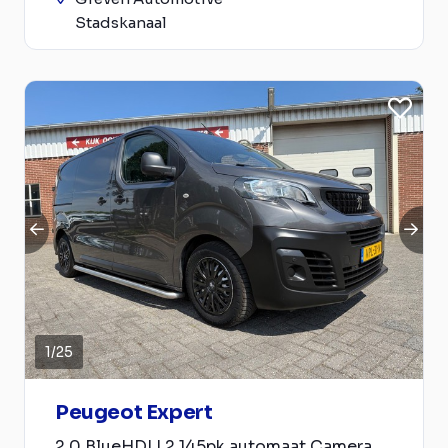
Stadskanaal
1
/
25
Peugeot Expert
2.0 BlueHDI L2 145pk automaat Camera