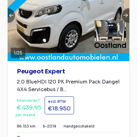
1
/
25
Peugeot Expert
2.0 BlueHDI 120 PK Premium Pack Dangel
4X4 Servicebus / B...
Financieren?
excl. BTW
€ 439,95
€18.950
per maand
86.153 km
6-2019
Handgeschakeld