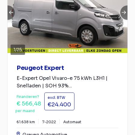
1
/
25
Peugeot Expert
E-Expert Opel Vivaro-e 75 kWh L3H1 |
Snelladen | SOH 93%...
Financieren?
excl. BTW
€ 566,48
€24.400
per maand
61.638 km
7-2022
Automaat
Greven Automotive