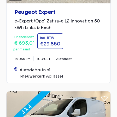
Peugeot Expert
e-Expert /Opel Zafira-e L2 Innovation 50
kWh Links & Rech...
Financieren?
incl. BTW
€ 693,01
€29.850
per maand
18.056 km
10-2021
Automaat
Autodebruin.nl
Nieuwerkerk Ad Ijssel