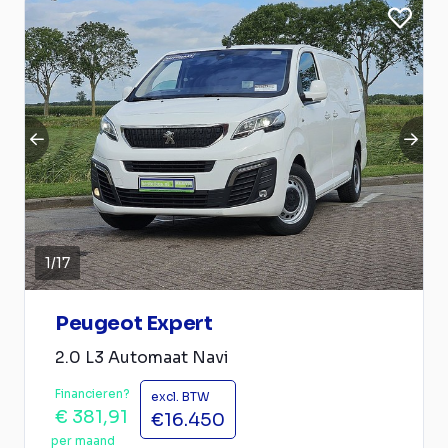
1
/
17
Peugeot Expert
2.0 L3 Automaat Navi
Financieren?
excl. BTW
€ 381,91
€16.450
per maand