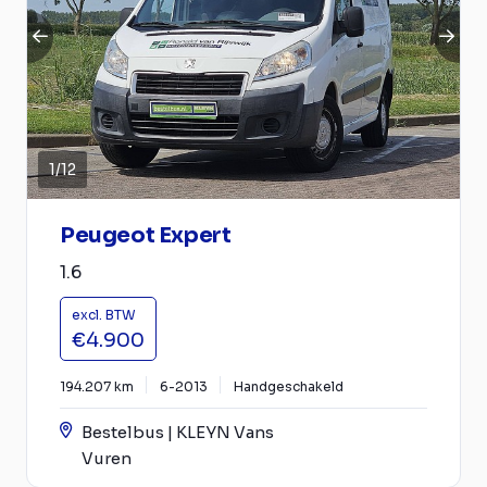
1
/
12
Peugeot Expert
1.6
excl. BTW
€4.900
194.207 km
6-2013
Handgeschakeld
Bestelbus | KLEYN Vans
Vuren