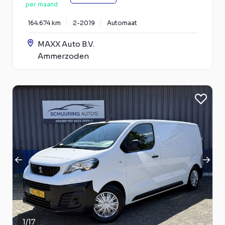
per maand
164.674 km
2-2019
Automaat
MAXX Auto B.V.
Ammerzoden
1
/
17