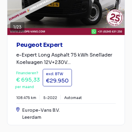
1
/
23
Peugeot Expert
e-Expert Long Asphalt 75 kWh Snellader
Koelwagen 12V+230V...
Financieren?
excl. BTW
€ 695,33
€29.950
per maand
108.475 km
5-2022
Automaat
Europe-Vans B.V.
Leerdam