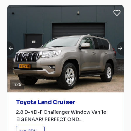
1
/
25
Toyota Land Cruiser
2.8 D-4D-F Challenger Window Van 1e
EIGENAAR! PERFECT OND...
excl. BTW