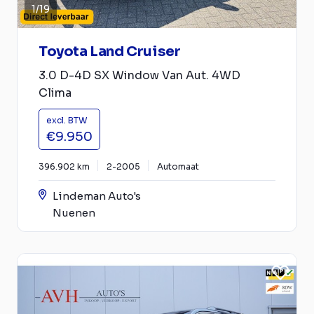
1
/
19
Toyota Land Cruiser
3.0 D-4D SX Window Van Aut. 4WD
Clima
excl. BTW
€9.950
396.902 km
2-2005
Automaat
Lindeman Auto's
Nuenen