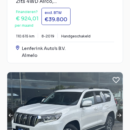
Zits 4WD Airco,...
Financieren?
excl. BTW
€ 924,01
€39.800
per maand
110.615 km
8-2019
Handgeschakeld
Lenferink Auto's B.V.
Almelo