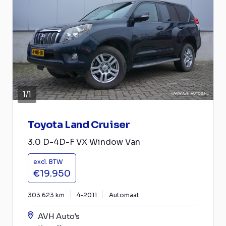
1
/
1
Toyota Land Cruiser
3.0 D-4D-F VX Window Van
excl. BTW
€19.950
303.623 km
4-2011
Automaat
AVH Auto's