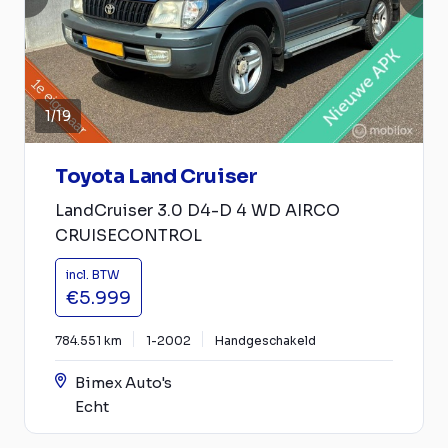
1
/
19
Toyota Land Cruiser
LandCruiser 3.0 D4-D 4 WD AIRCO
CRUISECONTROL
incl. BTW
€5.999
784.551 km
1-2002
Handgeschakeld
Bimex Auto's
Echt