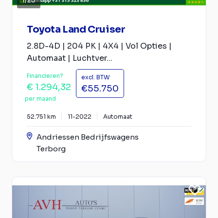
Toyota Land Cruiser
2.8D-4D | 204 PK | 4X4 | Vol Opties |
Automaat | Luchtver...
Financieren?
excl. BTW
€ 1.294,32
€55.750
per maand
52.751 km
11-2022
Automaat
Andriessen Bedrijfswagens
Terborg