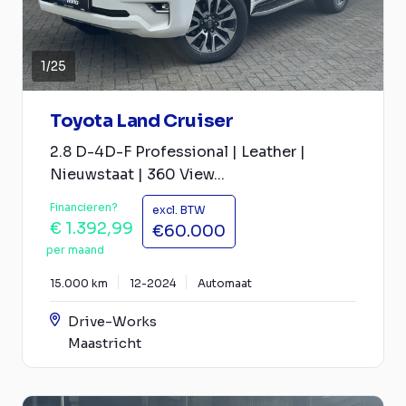
1
/
25
Toyota Land Cruiser
2.8 D-4D-F Professional | Leather |
Nieuwstaat | 360 View...
Financieren?
excl. BTW
€ 1.392,99
€60.000
per maand
15.000 km
12-2024
Automaat
Drive-Works
Maastricht