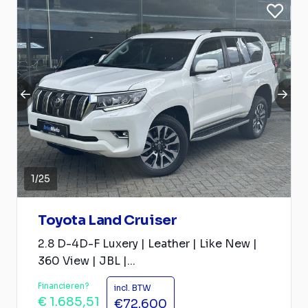
1
/
25
Toyota Land Cruiser
2.8 D-4D-F Luxery | Leather | Like New |
360 View | JBL |...
Financieren?
incl. BTW
€ 1.685,51
€72.600