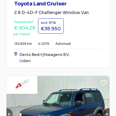
Toyota Land Cruiser
2.8 D-4D-F Challenger Window Van
Financieren?
excl. BTW
€ 904,28
€38.950
per maand
134.838 km
4-2019
Automaat
Derks Bedrijfswagens B.V.
Uden