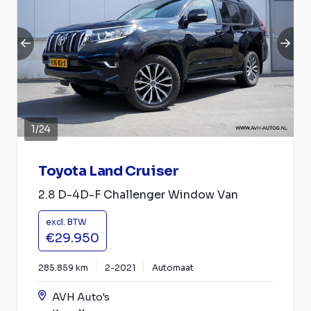
1
/
24
Toyota Land Cruiser
2.8 D-4D-F Challenger Window Van
excl. BTW
€29.950
285.859 km
2-2021
Automaat
AVH Auto's