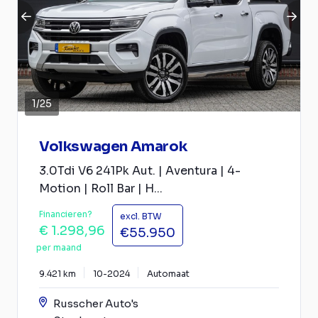
1
/
25
Volkswagen Amarok
3.0Tdi V6 241Pk Aut. | Aventura | 4-
Motion | Roll Bar | H...
Financieren?
excl. BTW
€ 1.298,96
€55.950
per maand
9.421 km
10-2024
Automaat
Russcher Auto's