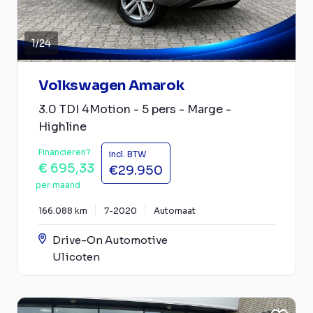
1
/
24
Volkswagen Amarok
3.0 TDI 4Motion - 5 pers - Marge -
Highline
Financieren?
incl. BTW
€ 695,33
€29.950
per maand
166.088 km
7-2020
Automaat
Drive-On Automotive
Ulicoten