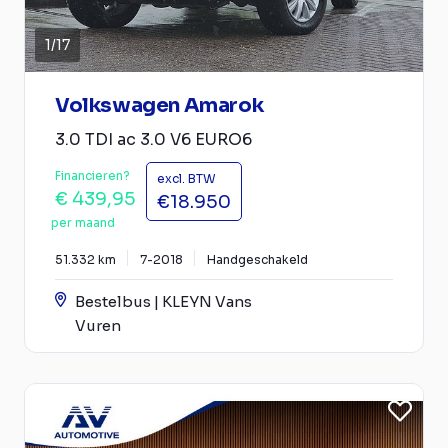
1
/
17
Volkswagen Amarok
3.0 TDI ac 3.0 V6 EURO6
Financieren?
excl. BTW
€ 439,95
€18.950
per maand
51.332 km
7-2018
Handgeschakeld
Bestelbus | KLEYN Vans
Vuren