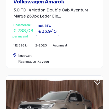
Volkswagen Amarok
3.0 TDI 4Motion Double Cab Aventura
Marge 259pk Leder Ele...
Financieren?
incl. BTW
€ 788,08
€33.945
per maand
112.896 km
2-2020
Automaat
busvan
Raamsdonksveer