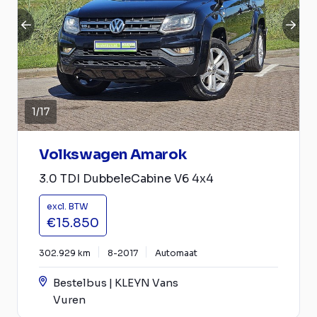
1
/
17
Volkswagen Amarok
3.0 TDI DubbeleCabine V6 4x4
excl. BTW
€15.850
302.929 km
8-2017
Automaat
Bestelbus | KLEYN Vans
Vuren