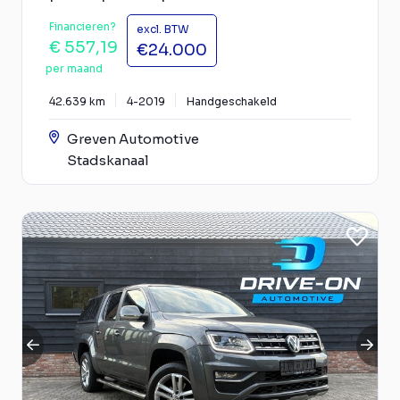
Financieren?
excl. BTW
€ 557,19
€24.000
per maand
42.639 km
4-2019
Handgeschakeld
Greven Automotive
Stadskanaal