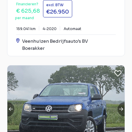
Financieren?
excl. BTW
€ 625,68
€26.950
per maand
159.041 km
4-2020
Automaat
Veenhuizen Bedrijfsauto's BV
Boerakker