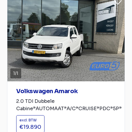
1
/
1
Volkswagen Amarok
2.0 TDI Dubbele
Cabine*AUTOMAAT*A/C*CRUISE*PDC*5P*
excl. BTW
€19.890