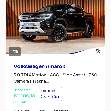
1
/
25
Volkswagen Amarok
3.0 TDI 4Motion | ACC | Side Assist | 360
Camera | Trekha...
Financieren?
excl. BTW
€ 1.106,15
€47.645
per maand
42.032 km
5-2023
Automaat