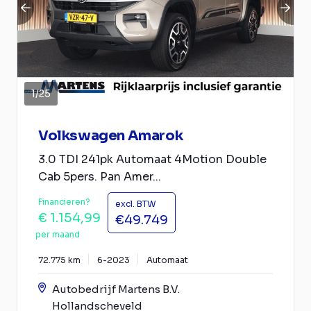
1
/
25
Volkswagen Amarok
3.0 TDI 241pk Automaat 4Motion Double
Cab 5pers. Pan Amer...
Financieren?
excl. BTW
€ 1.154,99
€49.749
per maand
72.775 km
6-2023
Automaat
Autobedrijf Martens B.V.
Hollandscheveld