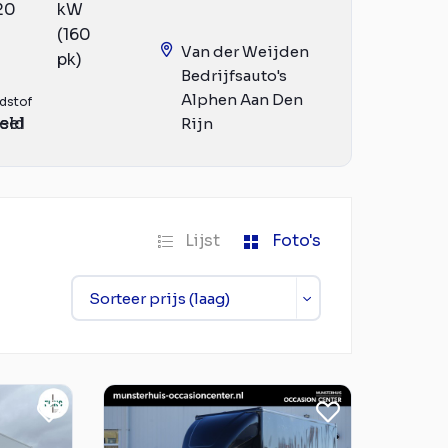
20
kW
(160
Van der Weijden
pk)
Bedrijfsauto's
Alphen Aan Den
dstof
eld
sel
Rijn
Lijst
Foto's