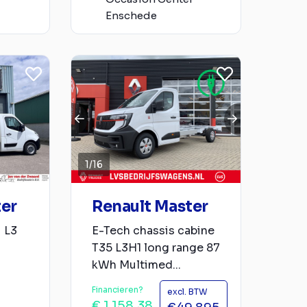
Enschede
1
/
16
ter
Renault Master
i L3
E-Tech chassis cabine
T35 L3H1 long range 87
kWh Multimed...
Financieren?
excl. BTW
€ 1.158,38