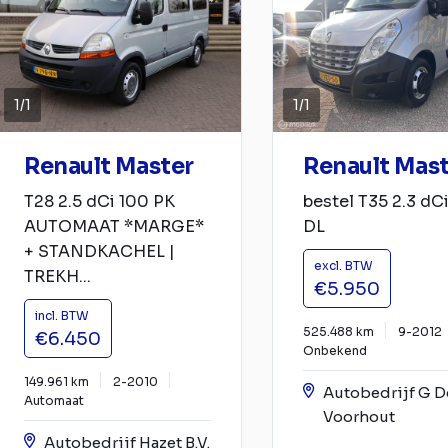
1
/
1
1
/
1
Renault Master
Renault Mas
T28 2.5 dCi 100 PK
bestel T35 2.3 dCi
AUTOMAAT *MARGE*
DL
+ STANDKACHEL |
excl. BTW
TREKH...
€5.950
incl. BTW
525.488 km
9-2012
€6.450
Onbekend
149.961 km
2-2010
Autobedrijf G D
Automaat
Voorhout
Autobedrijf Hazet B.V.