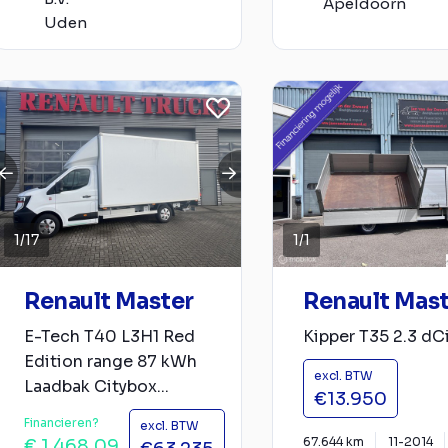
Apeldoorn
Uden
1
/
17
1
/
1
Renault Master
Renault Mas
E-Tech T40 L3H1 Red
Kipper T35 2.3 dC
Edition range 87 kWh
excl. BTW
Laadbak Citybox...
€13.950
Financieren?
excl. BTW
67.644 km
11-2014
€ 1.468,09