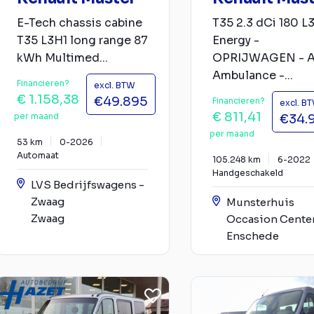
E-Tech chassis cabine
T35 2.3 dCi 180 L
T35 L3H1 long range 87
Energy -
kWh Multimed...
OPRIJWAGEN - A
Ambulance -...
Financieren?
excl. BTW
€ 1.158,38
€49.895
Financieren?
excl. B
€ 811,41
per maand
€34.
per maand
53 km
0-2026
Automaat
105.248 km
6-2022
Handgeschakeld
LVS Bedrijfswagens -
Zwaag
Munsterhuis
Zwaag
Occasion Cente
Enschede