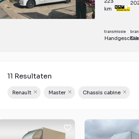
223
20
km
transmissie
bran
Handgeschak
Die
11 Resultaten
Renault
Master
Chassis cabine