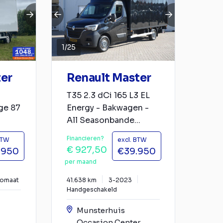
1
/
25
ter
Renault Master
T35 2.3 dCi 165 L3 EL
ge 87
Energy - Bakwagen -
All Seasonbande...
Financieren?
BTW
excl. BTW
€ 927,50
.950
€39.950
per maand
tomaat
41.638 km
3-2023
Handgeschakeld
Munsterhuis
Occasion Center