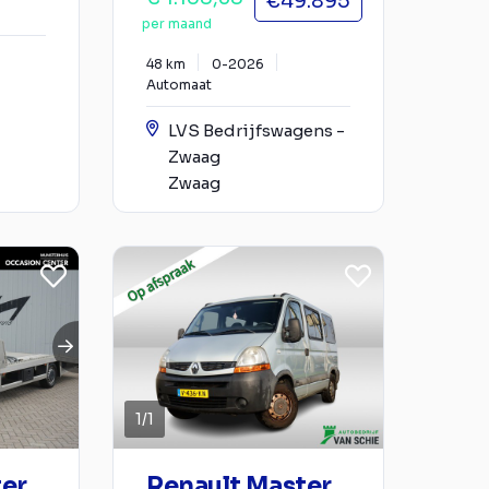
€49.895
per maand
48 km
0-2026
Automaat
LVS Bedrijfswagens -
Zwaag
Zwaag
1
/
1
ter
Renault Master