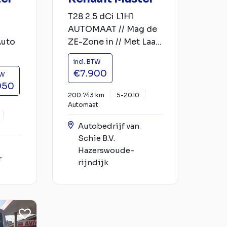
3
T28 2.5 dCi L1H1
AUTOMAAT // Mag de
uto
ZE-Zone in // Met Laa...
incl. BTW
€7.900
TW
950
200.743 km
5-2010
Automaat
Autobedrijf van
Schie B.V.
Hazerswoude-
r
rijndijk