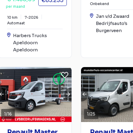
€63.235
Onbekend
per maand
Jan v/d Zwaard
10 km
7-2026
Bedrijfsauto's
Automaat
Burgerveen
Harbers Trucks
Apeldoorn
Apeldoorn
1
/
16
1
/
25
Renault Master
Renault Mas