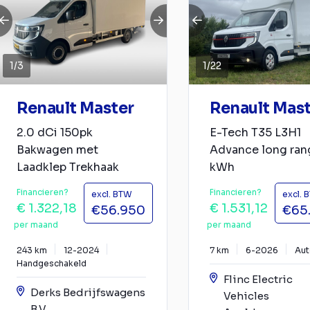
1
/
3
1
/
22
Renault Master
Renault Mas
2.0 dCi 150pk
E-Tech T35 L3H1
Bakwagen met
Advance long ran
Laadklep Trekhaak
kWh
Financieren?
Financieren?
excl. BTW
excl. 
€ 1.322,18
€ 1.531,12
€56.950
€65
per maand
per maand
243 km
12-2024
7 km
6-2026
Au
Handgeschakeld
Flinc Electric
Derks Bedrijfswagens
Vehicles
B.V.