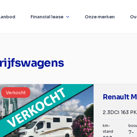
Aanbod
Financial lease
Onze merken
Ov
rijfswagens
Verkocht
Renault M
km-
bou
stand
7-