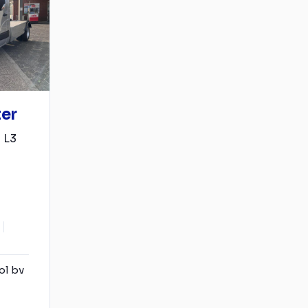
ter
 L3
ol bv